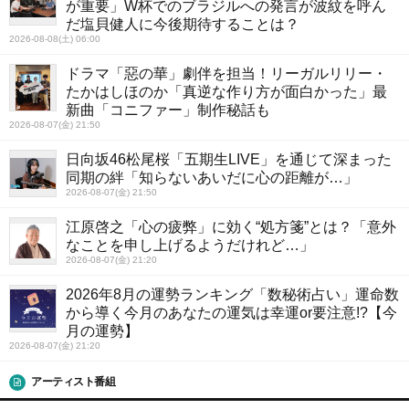
が重要」W杯でのブラジルへの発言が波紋を呼ん
だ塩貝健人に今後期待することは？
2026-08-08(土) 06:00
ドラマ「惡の華」劇伴を担当！リーガルリリー・
たかはしほのか「真逆な作り方が面白かった」最
新曲「コニファー」制作秘話も
2026-08-07(金) 21:50
日向坂46松尾桜「五期生LIVE」を通じて深まった
同期の絆「知らないあいだに心の距離が…」
2026-08-07(金) 21:50
江原啓之「心の疲弊」に効く“処方箋”とは？「意外
なことを申し上げるようだけれど…」
2026-08-07(金) 21:20
2026年8月の運勢ランキング「数秘術占い」運命数
から導く今月のあなたの運気は幸運or要注意!?【今
月の運勢】
2026-08-07(金) 21:20
アーティスト番組