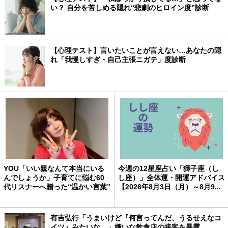
い？ 自分を苦しめる隠れ“悲劇のヒロイン度”診断
【心理テスト】言いたいことが言えない…あなたの隠
れ「我慢しすぎ・自己主張ニガテ」度診断
YOU「いい親なんて本当にいる
今週の12星座占い「獅子座（し
んでしょうか」子育てに悩む60
し座）」全体運・開運アドバイス
代リスナーへ贈った“温かい言葉”
【2026年8月3日（月）～8月9...
有吉弘行「うまいけど『何言ってんだ、うるせえなコ
イツ』みたいな…」嫌いな飲食店の接客を暴露