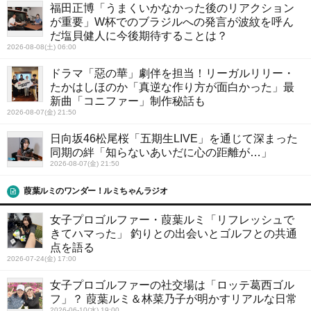
福田正博「うまくいかなかった後のリアクション
が重要」W杯でのブラジルへの発言が波紋を呼ん
だ塩貝健人に今後期待することは？
2026-08-08(土) 06:00
ドラマ「惡の華」劇伴を担当！リーガルリリー・
たかはしほのか「真逆な作り方が面白かった」最
新曲「コニファー」制作秘話も
2026-08-07(金) 21:50
日向坂46松尾桜「五期生LIVE」を通じて深まった
同期の絆「知らないあいだに心の距離が…」
2026-08-07(金) 21:50
葭葉ルミのワンダー！ルミちゃんラジオ
女子プロゴルファー・葭葉ルミ「リフレッシュで
きてハマった」 釣りとの出会いとゴルフとの共通
点を語る
2026-07-24(金) 17:00
女子プロゴルファーの社交場は「ロッテ葛西ゴル
フ」？ 葭葉ルミ＆林菜乃子が明かすリアルな日常
2026-06-10(水) 19:00