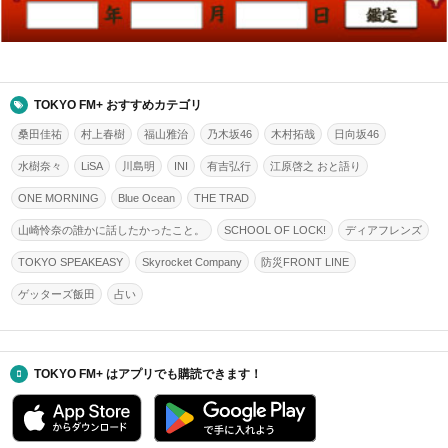
TOKYO FM+ おすすめカテゴリ
桑田佳祐
村上春樹
福山雅治
乃木坂46
木村拓哉
日向坂46
水樹奈々
LiSA
川島明
INI
有吉弘行
江原啓之 おと語り
ONE MORNING
Blue Ocean
THE TRAD
山崎怜奈の誰かに話したかったこと。
SCHOOL OF LOCK!
ディアフレンズ
TOKYO SPEAKEASY
Skyrocket Company
防災FRONT LINE
ゲッターズ飯田
占い
TOKYO FM+ はアプリでも購読できます！