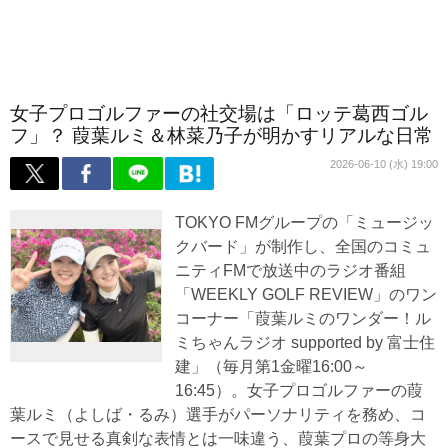
女子プロゴルファーの社交場は「ロッテ葛西ゴル
フ」？ 葭葉ルミ＆林菜乃子が明かすリアルな日常
2026-06-10 (水) 19:00
TOKYO FMグループの「ミュージッ
クバード」が制作し、全国のコミュ
ニティFMで放送中のラジオ番組
「WEEKLY GOLF REVIEW」のワン
コーナー「葭葉ルミのワンダー！ル
ミちゃんラジオ supported by 富士住
建」（毎月第1金曜16:00～
16:45）。女子プロゴルファーの葭
葉ルミ（よしば・るみ）選手がパーソナリティを務め、コ
ースで見せる真剣な表情とは一味違う、葭葉プロの等身大