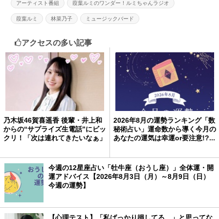
アーティスト番組
葭葉ルミのワンダー！ルミちゃんラジオ
葭葉ルミ
林菜乃子
ミュージックバード
アクセスの多い記事
乃木坂46賀喜遥香 後輩・井上和
2026年8月の運勢ランキング「数
からの“サプライズ生電話”にビッ
秘術占い」運命数から導く今月の
クリ！「次は連れてきたいなぁ」
あなたの運気は幸運or要注意!?...
今週の12星座占い「牡牛座（おうし座）」全体運・開
運アドバイス【2026年8月3日（月）～8月9日（日）
今週の運勢】
【心理テスト】「私ばっかり損してる…」と思ってな