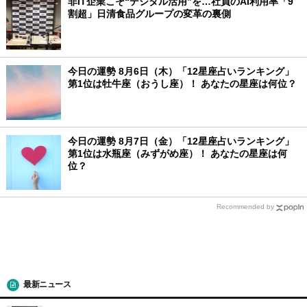
非IT企業こそ“デジタル活用”を…社員のAI利用率「9
割超」日清食品グループの変革の裏側
今日の運勢 8月6日（木）「12星座占いランキング」
第1位は牡牛座（おうし座）！ あなたの星座は何位？
今日の運勢 8月7日（金）「12星座占いランキング」
第1位は水瓶座（みずがめ座）！ あなたの星座は何
位？
Recommended by
最新ニュース