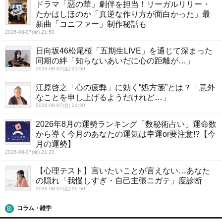
ドラマ「惡の華」劇伴を担当！リーガルリリー・
たかはしほのか「真逆な作り方が面白かった」最
新曲「コニファー」制作秘話も
2026-08-07(金) 21:50
日向坂46松尾桜「五期生LIVE」を通じて深まった
同期の絆「知らないあいだに心の距離が…」
2026-08-07(金) 21:50
江原啓之「心の疲弊」に効く“処方箋”とは？「意外
なことを申し上げるようだけれど…」
2026-08-07(金) 21:20
2026年8月の運勢ランキング「数秘術占い」運命数
から導く今月のあなたの運気は幸運or要注意!?【今
月の運勢】
2026-08-07(金) 21:20
【心理テスト】言いたいことが言えない…あなた
の隠れ「我慢しすぎ・自己主張ニガテ」度診断
2026-08-07(金) 20:50
コラム・雑学