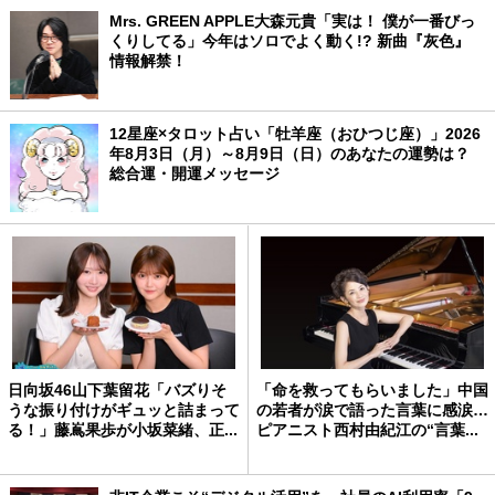
Mrs. GREEN APPLE大森元貴「実は！ 僕が一番びっ
くりしてる」今年はソロでよく動く!? 新曲『灰色』
情報解禁！
12星座×タロット占い「牡羊座（おひつじ座）」2026
年8月3日（月）～8月9日（日）のあなたの運勢は？
総合運・開運メッセージ
日向坂46山下葉留花「バズりそ
「命を救ってもらいました」中国
うな振り付けがギュッと詰まって
の若者が涙で語った言葉に感涙…
る！」藤嶌果歩が小坂菜緒、正...
ピアニスト西村由紀江の“言葉...