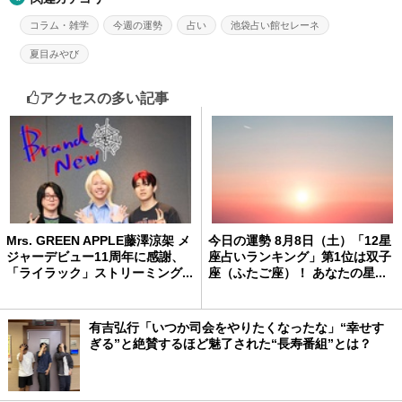
コラム・雑学
今週の運勢
占い
池袋占い館セレーネ
夏目みやび
アクセスの多い記事
Mrs. GREEN APPLE藤澤涼架 メ
今日の運勢 8月8日（土）「12星
ジャーデビュー11周年に感謝、
座占いランキング」第1位は双子
「ライラック」ストリーミング...
座（ふたご座）！ あなたの星...
有吉弘行「いつか司会をやりたくなったな」“幸せす
ぎる”と絶賛するほど魅了された“長寿番組”とは？