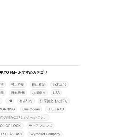
OKYO FM+ おすすめカテゴリ
佳祐
村上春樹
福山雅治
乃木坂46
拓哉
日向坂46
水樹奈々
LiSA
明
INI
有吉弘行
江原啓之 おと語り
MORNING
Blue Ocean
THE TRAD
怜奈の誰かに話したかったこと。
OL OF LOCK!
ディアフレンズ
O SPEAKEASY
Skyrocket Company