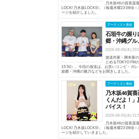
乃木坂46の賀喜遥香
LOCK! 乃木坂LOCKS!」（毎週木曜23:
ージを紹介しました。
アーティスト番組
石垣牛の握り
郷・沖縄グル
2026-08-06(木) 20:
放送作家・脚本家の
とめるTOKYO FM
15:50）。今回の放送は、お笑いコンビ・
故郷・沖縄の魅力などをお聞きしました。
アーティスト番組
乃木坂46賀
くんだよ！」
バイス！
2026-08-05(水) 21:
乃木坂46の賀喜遥香
LOCK! 乃木坂LOCKS!」（毎週木曜23:
ージを紹介していきました。