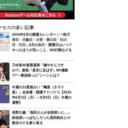
クセスの多い記事
2026年8月の開運カレンダー｜一粒万
倍日・天赦日・大安・寅の日・巳の
日・己巳…8月の吉日・開運日はいつ？
やったほうが良いこと、NG行動などを
乃木坂46賀喜遥香「燃やすんです
か!?」新曲「是非に及ばず」MV撮影
で“一番頑張った”シーンとは？
今週の12星座占い「蠍座（さそり
座）」全体運・開運アドバイス【2026
年8月3日（月）～8月9日（日）今週の
運勢】
長野久義 「高田さんが全部笑いに…」
終始笑いっぱなしだった高田純次との
散歩ロケを振り返る