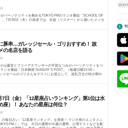
防災FR
50
がパーソナリティを務めるTOKYO FMのラジオ番組「SCHOOL OF
08頃～）。7月30日（木）の放送では、生徒（リスナー）から届いたメッセ
T
に豚串…ガレッジセール・ゴリおすすめ！ 故
メの名店を語る
00
小山薫堂とフリーアナウンサーの宇賀なつみがパーソナリティをつ
のラジオ番組「日本郵便 SUNDAY’S POST」（毎週日曜15:00～
ガレッジセールのゴリさんをゲストにお迎えして、波乱万丈の幼少期や
月7日（金）「12星座占いランキング」第1位は水
め座）！ あなたの星座は何位？
00
（金）の毎日占い「12星座ランキング」を発表！ ラジオ発のエンタメニ
OKYO FM＋」では、今日の運勢や今週の運勢、心理テストなどを配