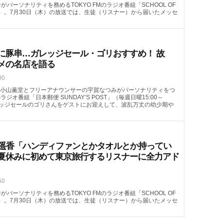
がパーソナリティを務めるTOKYO FMのラジオ番組「SCHOOL OF
08頃～）。7月30日（木）の放送では、生徒（リスナー）から届いたメッセ
に豚串…ガレッジセール・ゴリおすすめ！ 故
メの名店を語る
00
小山薫堂とフリーアナウンサーの宇賀なつみがパーソナリティをつ
のラジオ番組「日本郵便 SUNDAY’S POST」（毎週日曜15:00～
ガレッジセールのゴリさんをゲストにお迎えして、波乱万丈の幼少期や
喜遥香「ハンディファンとかタオルとか持ってい
夏休みに初めて東京旅行するリスナーに全力アド
50
がパーソナリティを務めるTOKYO FMのラジオ番組「SCHOOL OF
08頃～）。7月30日（木）の放送では、生徒（リスナー）から届いたメッセ