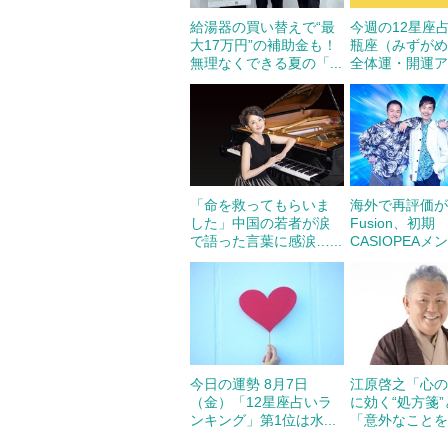
給湯器の買い替えで“最
今週の12星座
大17万円”の補助金も！
瓶座（みずが
無理なくできる夏の「...
全体運・開運アド
「命を救ってもらいま
海外で再評価が
した」中国の若者が涙
Fusion、初期
で語った言葉に感涙…...
CASIOPEAメン
今日の運勢 8月7日
江原啓之「心
（金）「12星座占いラ
に効く“処方箋
ンキング」第1位は水...
「意外なことを申