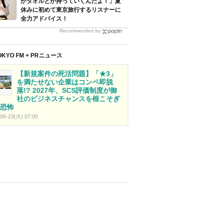
かタオルとか持っていくんだよ！」夏
休みに初めて東京旅行するリスナーに
全力アドバイス！
Recommended by
OKYO FM + PRニュース
【新規案件の死活問題】「★3」
を満たせない企業はコンペ即脱
落!? 2027年、SCS評価制度が御
社のビジネスチャンスを根こそぎ
恐怖
06-23(火) 07:00