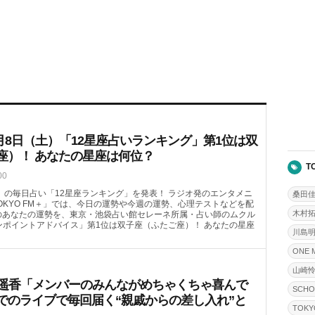
月8日（土）「12星座占いランキング」第1位は双
座）！ あなたの星座は何位？
T
00
（土）の毎日占い「12星座ランキング」を発表！ ラジオ発のエンタメニ
桑田
OKYO FM＋」では、今日の運勢や今週の運勢、心理テストなどを配
木村
）のあなたの運勢を、東京・池袋占い館セレーネ所属・占い師のムクル
ンポイントアドバイス」第1位は双子座（ふたご座）！ あなたの星座
川島
ONE 
山崎
喜遥香「メンバーのみんながめちゃくちゃ喜んで
SCHO
でのライブで毎回届く“親戚からの差し入れ”と
TOKY