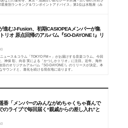
）のあなたの運勢を、東京・池袋占い館セレーネ所属・占い師の月野さ
2星座別ランキング＆ワンポイントアドバイス」第1位は水瓶座（み
むJ-Fusion、初期CASIOPEAメンバーが集
トリオ 原点回帰のアルバム『SO-DAYONE !』リ
00
ニュース＆コラム「TOKYO FM＋」がお届けする音楽コラム。今回
哲夫、神保 彰、向谷 実による「かつしかトリオ」に注目。近年、海外
4枚目のオリジナルアルバム『SO-DAYONE !』のリリースが決定。本
なサウンドと、進化を続ける現在地に迫ります。
喜遥香「メンバーのみんながめちゃくちゃ喜んで
でのライブで毎回届く“親戚からの差し入れ”と
50