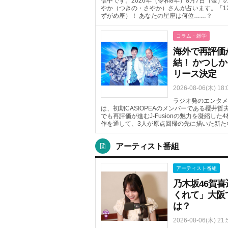
信中です。2026年（令和8年）8月7日（金
やか（つきの・さやか）さんが占います。「1
ずがめ座）！ あなたの星座は何位……？
コラム・雑学
海外で再評価が進
結！ かつしか
リース決定
2026-08-06(木) 18:
ラジオ発のエンタメ
は、初期CASIOPEAのメンバーである櫻井
でも再評価が進むJ-Fusionの魅力を凝縮した
作を通して、3人が原点回帰の先に描いた新た
アーティスト番組
アーティスト番組
乃木坂46賀
くれて」大阪
は？
2026-08-06(木) 21: