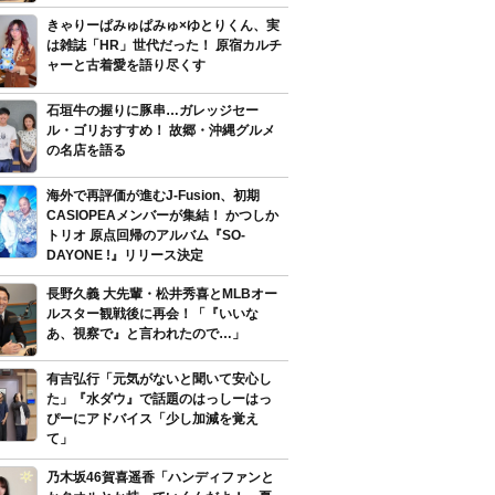
きゃりーぱみゅぱみゅ×ゆとりくん、実
は雑誌「HR」世代だった！ 原宿カルチ
ャーと古着愛を語り尽くす
石垣牛の握りに豚串…ガレッジセー
ル・ゴリおすすめ！ 故郷・沖縄グルメ
の名店を語る
海外で再評価が進むJ-Fusion、初期
CASIOPEAメンバーが集結！ かつしか
トリオ 原点回帰のアルバム『SO-
DAYONE !』リリース決定
長野久義 大先輩・松井秀喜とMLBオー
ルスター観戦後に再会！「『いいな
あ、視察で』と言われたので…」
有吉弘行「元気がないと聞いて安心し
た」『水ダウ』で話題のはっしーはっ
ぴーにアドバイス「少し加減を覚え
て」
乃木坂46賀喜遥香「ハンディファンと