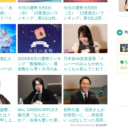
占い「水
今日の運勢 8月6日
今日の運勢 8月8日
め座）」
（木）「12星座占いラ
（土）「12星座占いラ
バイ...
ンキング」第1位は牡...
ンキング」第1位は双...
T
進むJ-
2026年8月の運勢ランキ
乃木坂46賀喜遥香「メ
奪う
ング「数秘術占い」運
ンバーのみんながめち
2026-
バーが...
命数から導く今月のあ...
ゃくちゃ喜んでくれて...
の疲弊」
Mrs. GREEN APPLE大
長野久義 「高田さんが
”とは？
森元貴「なんだこ
全部笑いに…」終始笑
し上...
れ？」自身も驚いた新...
いっぱなしだった高田...
Recommended by