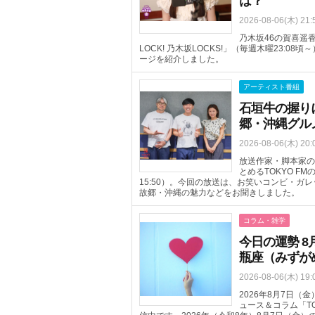
は？
2026-08-06(木) 21:
乃木坂46の賀喜遥香
LOCK! 乃木坂LOCKS!」（毎週木曜23:
ージを紹介しました。
アーティスト番組
石垣牛の握り
郷・沖縄グル
2026-08-06(木) 20:
放送作家・脚本家の
とめるTOKYO FM
15:50）。今回の放送は、お笑いコンビ・
故郷・沖縄の魅力などをお聞きしました。
コラム・雑学
今日の運勢 8
瓶座（みずが
2026-08-06(木) 19:
2026年8月7日
ュース＆コラム「T