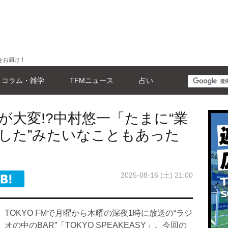
をお届け！
コラム・雑学
TFMニュース
占い
が大変!?中村悠一「たまに“業
した”みたいなこともあった
2025-08-16 (土) 21:00
TOKYO FMで月曜から木曜の深夜1時に放送の“ラジ
オの中のBAR”「TOKYO SPEAKEASY」。今回の