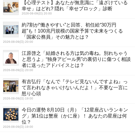
【心理テスト】あなたが無意識に「遠ざけている
幸せ」はどれ? 隠れ「幸せブロック」診断
2026-08-09(日) 20:00
約7割が“働きやすい”と回答、初任給“30万円
超”も！100兆円規模の国家予算で未来をつくる
「国家公務員」その魅力とは？
2026-08-09(日) 20:00
江原啓之「結婚される方は気の毒ね。別れちゃう
と思うよ」“独身アピール男”の裏切りに傷つく相談
者に送ったアドバイスとは？
2026-08-09(日) 20:00
有吉弘行「なんで『テレビ見ないんですよね』っ
て言われなきゃいけないんだよ！」不要な一言に
怒り心頭
2026-08-09(日) 19:00
今日の運勢 8月10日（月）「12星座占いランキン
グ」第1位は蟹座（かに座）！ あなたの星座は何
位？
2026-08-09(日) 19:00