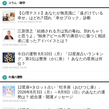
コラム・雑学
【心理テスト】あなたが無意識に「遠ざけている
幸せ」はどれ? 隠れ「幸せブロック」診断
2026-08-09(日) 20:00
江原啓之「結婚される方は気の毒ね。別れちゃう
と思うよ」“独身アピール男”の裏切りに傷つく相談
者に送ったアドバイスとは？
2026-08-09(日) 20:00
今日の運勢 8月10日（月）「12星座占いランキン
グ」第1位は蟹座（かに座）！ あなたの星座は何
位？
2026-08-09(日) 19:00
今週の運勢
12星座×タロット占い「牡羊座（おひつじ座）」
2026年8月3日（月）～8月9日（日）のあなたの運
勢は？ 総合運・開運メッセージ
2026-08-05(水) 08:00