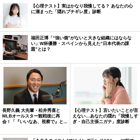
【心理テスト】実はかなり我慢してる？ あなたの心
に溜まった「隠れブチギレ度」診断
福田正博「“強い個”がないと大きな組織にはならな
い」W杯優勝・スペインから見えた“日本代表の課
題”とは？
長野久義 大先輩・松井秀喜と
【心理テスト】言いたいことが言
MLBオールスター観戦後に再
えない…あなたの隠れ「我慢しす
会！「『いいなあ、視察で』と...
ぎ・自己主張ニガテ」度診断