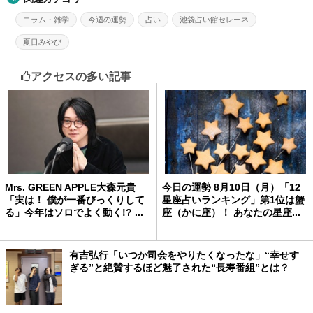
コラム・雑学
今週の運勢
占い
池袋占い館セレーネ
夏目みやび
アクセスの多い記事
Mrs. GREEN APPLE大森元貴
今日の運勢 8月10日（月）「12
「実は！ 僕が一番びっくりして
星座占いランキング」第1位は蟹
る」今年はソロでよく動く!? ...
座（かに座）！ あなたの星座...
有吉弘行「いつか司会をやりたくなったな」“幸せす
ぎる”と絶賛するほど魅了された“長寿番組”とは？