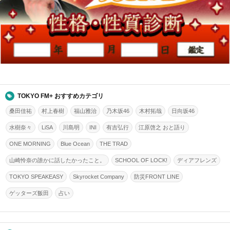
TOKYO FM+ おすすめカテゴリ
桑田佳祐
村上春樹
福山雅治
乃木坂46
木村拓哉
日向坂46
水樹奈々
LiSA
川島明
INI
有吉弘行
江原啓之 おと語り
ONE MORNING
Blue Ocean
THE TRAD
山崎怜奈の誰かに話したかったこと。
SCHOOL OF LOCK!
ディアフレンズ
TOKYO SPEAKEASY
Skyrocket Company
防災FRONT LINE
ゲッターズ飯田
占い