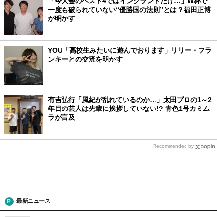
「今大会のベスト4ではイングランドだけ…」W杯で
一度も破られていない“優勝国の法則”とは？福田正博
が明かす
YOU「高校生みたいに遊んでおります」リリー・フラ
ンキーとの交流を明かす
有吉弘行「風紀が乱れているのか…」太田プロの1～2
年目の芸人は先輩に挨拶していない!? 青色1号カミム
ラが言及
Recommended by
最新ニュース