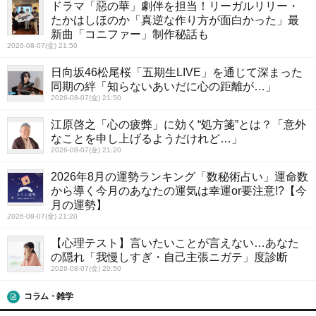
ドラマ「惡の華」劇伴を担当！リーガルリリー・
たかはしほのか「真逆な作り方が面白かった」最
新曲「コニファー」制作秘話も
2026-08-07(金) 21:50
日向坂46松尾桜「五期生LIVE」を通じて深まった
同期の絆「知らないあいだに心の距離が…」
2026-08-07(金) 21:50
江原啓之「心の疲弊」に効く“処方箋”とは？「意外
なことを申し上げるようだけれど…」
2026-08-07(金) 21:20
2026年8月の運勢ランキング「数秘術占い」運命数
から導く今月のあなたの運気は幸運or要注意!?【今
月の運勢】
2026-08-07(金) 21:20
【心理テスト】言いたいことが言えない…あなた
の隠れ「我慢しすぎ・自己主張ニガテ」度診断
2026-08-07(金) 20:50
コラム・雑学