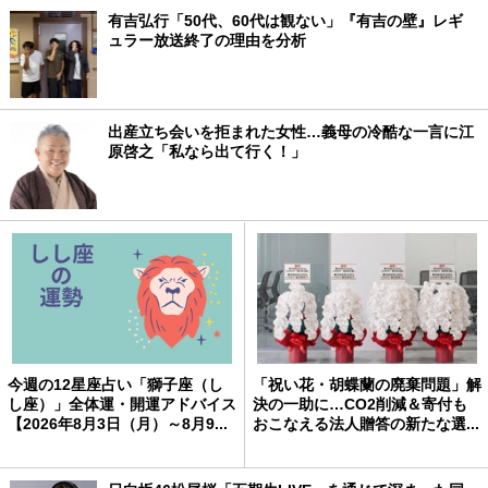
有吉弘行「50代、60代は観ない」『有吉の壁』レギ
ュラー放送終了の理由を分析
出産立ち会いを拒まれた女性…義母の冷酷な一言に江
原啓之「私なら出て行く！」
今週の12星座占い「獅子座（し
「祝い花・胡蝶蘭の廃棄問題」解
し座）」全体運・開運アドバイス
決の一助に…CO2削減＆寄付も
【2026年8月3日（月）～8月9...
おこなえる法人贈答の新たな選...