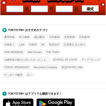
TOKYO FM+ おすすめカテゴリ
桑田佳祐
村上春樹
福山雅治
乃木坂46
木村拓哉
日向坂46
水樹奈々
LiSA
川島明
INI
有吉弘行
江原啓之 おと語り
ONE MORNING
Blue Ocean
THE TRAD
山崎怜奈の誰かに話したかったこと。
SCHOOL OF LOCK!
ディアフレンズ
TOKYO SPEAKEASY
Skyrocket Company
防災FRONT LINE
ゲッターズ飯田
占い
TOKYO FM+ はアプリでも購読できます！