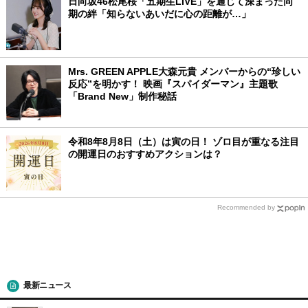
日向坂46松尾桜「五期生LIVE」を通じて深まった同
期の絆「知らないあいだに心の距離が…」
Mrs. GREEN APPLE大森元貴 メンバーからの“珍しい
反応”を明かす！ 映画『スパイダーマン』主題歌
「Brand New」制作秘話
令和8年8月8日（土）は寅の日！ ゾロ目が重なる注目
の開運日のおすすめアクションは？
Recommended by
最新ニュース