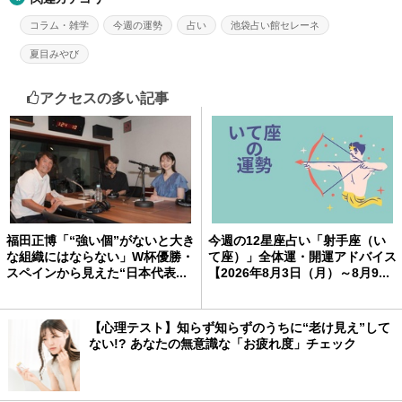
コラム・雑学
今週の運勢
占い
池袋占い館セレーネ
夏目みやび
アクセスの多い記事
福田正博「“強い個”がないと大き
今週の12星座占い「射手座（い
な組織にはならない」W杯優勝・
て座）」全体運・開運アドバイス
スペインから見えた“日本代表...
【2026年8月3日（月）～8月9...
【心理テスト】知らず知らずのうちに“老け見え”して
ない!? あなたの無意識な「お疲れ度」チェック