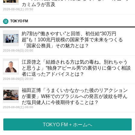
カミムラが言及
2026-08-08(土) 20:50
TOKYO FM
約7割が“働きやすい”と回答、初任給“30万円
超”も！100兆円規模の国家予算で未来をつくる
「国家公務員」その魅力とは？
2026-08-09(日) 20:00
江原啓之「結婚される方は気の毒ね。別れちゃう
と思うよ」“独身アピール男”の裏切りに傷つく相談
者に送ったアドバイスとは？
2026-08-09(日) 20:00
福田正博「うまくいかなかった後のリアクション
が重要」W杯でのブラジルへの発言が波紋を呼ん
だ塩貝健人に今後期待することは？
2026-08-08(土) 06:00
TOKYO FM + ホームへ