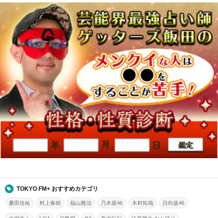
TOKYO FM+ おすすめカテゴリ
桑田佳祐
村上春樹
福山雅治
乃木坂46
木村拓哉
日向坂46