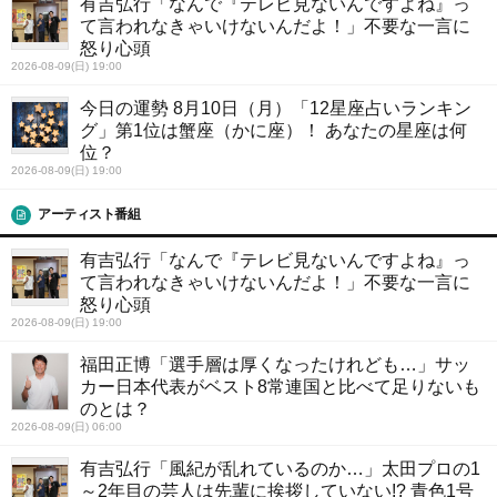
有吉弘行「なんで『テレビ見ないんですよね』っ
て言われなきゃいけないんだよ！」不要な一言に
怒り心頭
2026-08-09(日) 19:00
今日の運勢 8月10日（月）「12星座占いランキン
グ」第1位は蟹座（かに座）！ あなたの星座は何
位？
2026-08-09(日) 19:00
アーティスト番組
有吉弘行「なんで『テレビ見ないんですよね』っ
て言われなきゃいけないんだよ！」不要な一言に
怒り心頭
2026-08-09(日) 19:00
福田正博「選手層は厚くなったけれども…」サッ
カー日本代表がベスト8常連国と比べて足りないも
のとは？
2026-08-09(日) 06:00
有吉弘行「風紀が乱れているのか…」太田プロの1
～2年目の芸人は先輩に挨拶していない!? 青色1号