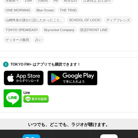
水樹奈々
LiSA
川島明
INI
有吉弘行
江原啓之 おと語り
ONE MORNING
Blue Ocean
THE TRAD
山崎怜奈の誰かに話したかったこと。
SCHOOL OF LOCK!
ディアフレンズ
TOKYO SPEAKEASY
Skyrocket Company
防災FRONT LINE
ゲッターズ飯田
占い
TOKYO FM+ はアプリでも購読できます！
Line
いつでも、どこでも、ラジオが聴けます。