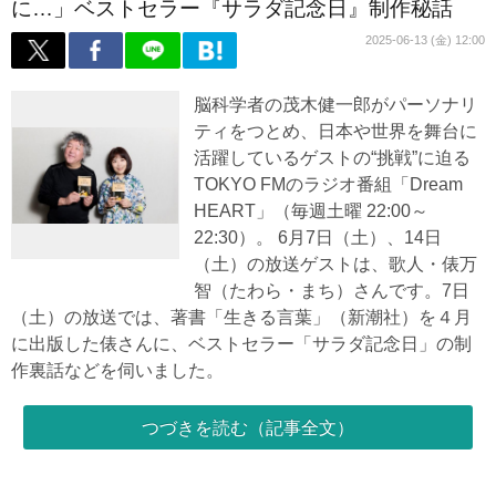
に…」ベストセラー『サラダ記念日』制作秘話
2025-06-13 (金) 12:00
脳科学者の茂木健一郎がパーソナリ
ティをつとめ、日本や世界を舞台に
活躍しているゲストの“挑戦”に迫る
TOKYO FMのラジオ番組「Dream
HEART」（毎週土曜 22:00～
22:30）。 6月7日（土）、14日
（土）の放送ゲストは、歌人・俵万
智（たわら・まち）さんです。7日
（土）の放送では、著書「生きる言葉」（新潮社）を４月
に出版した俵さんに、ベストセラー「サラダ記念日」の制
作裏話などを伺いました。
つづきを読む（記事全文）