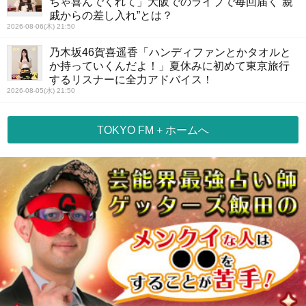
ちゃ喜んでくれて」大阪でのライブで毎回届く“親
戚からの差し入れ”とは？
2026-08-06(木) 21:50
乃木坂46賀喜遥香「ハンディファンとかタオルと
か持っていくんだよ！」夏休みに初めて東京旅行
するリスナーに全力アドバイス！
2026-08-05(水) 21:50
TOKYO FM + ホームへ