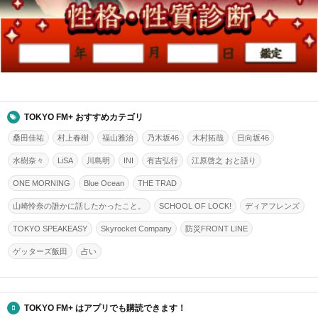
TOKYO FM+ おすすめカテゴリ
桑田佳祐
村上春樹
福山雅治
乃木坂46
木村拓哉
日向坂46
水樹奈々
LiSA
川島明
INI
有吉弘行
江原啓之 おと語り
ONE MORNING
Blue Ocean
THE TRAD
山崎怜奈の誰かに話したかったこと。
SCHOOL OF LOCK!
ディアフレンズ
TOKYO SPEAKEASY
Skyrocket Company
防災FRONT LINE
ゲッターズ飯田
占い
TOKYO FM+ はアプリでも購読できます！