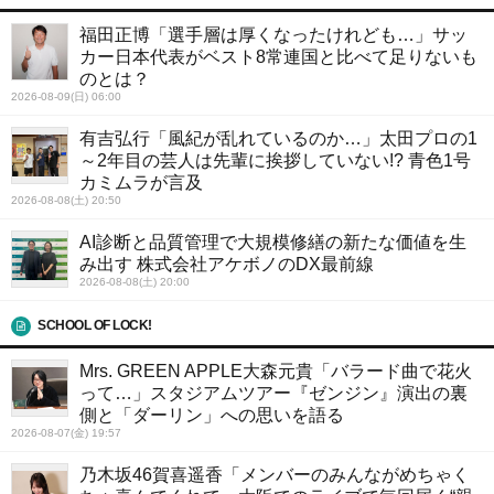
福田正博「選手層は厚くなったけれども…」サッ
カー日本代表がベスト8常連国と比べて足りないも
のとは？
2026-08-09(日) 06:00
有吉弘行「風紀が乱れているのか…」太田プロの1
～2年目の芸人は先輩に挨拶していない!? 青色1号
カミムラが言及
2026-08-08(土) 20:50
AI診断と品質管理で大規模修繕の新たな価値を生
み出す 株式会社アケボノのDX最前線
2026-08-08(土) 20:00
SCHOOL OF LOCK!
Mrs. GREEN APPLE大森元貴「バラード曲で花火
って…」スタジアムツアー『ゼンジン』演出の裏
側と「ダーリン」への思いを語る
2026-08-07(金) 19:57
乃木坂46賀喜遥香「メンバーのみんながめちゃく