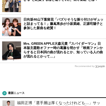
日向坂46山下葉留花「バズりそうな振り付けがギュッ
と詰まってる！」藤嶌果歩が小坂菜緒、正源司陽子と
参加した新曲を絶賛！
Mrs. GREEN APPLE大森元貴『スパイダーマン』日
本版主題歌オファー時の葛藤を明かす「映画ファンか
らすると日本詞の曲が流れるとか、知っている人の曲
が流れるとかって…」
Recommended by
最新ニュース
福田正博「選手層は厚くなったけれども…」サッ