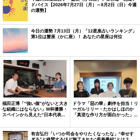
ドバイス【2026年7月27日（月）～8月2日（日）今週
の運勢】
今日の運勢 7月13日（月）「12星座占いランキング」
第1位は蟹座（かに座）！ あなたの星座は何位
福田正博「“強い個”がないと大き
ドラマ「惡の華」劇伴を担当！リ
な組織にはならない」W杯優勝・
ーガルリリー・たかはしほのか
スペインから見えた“日本代表...
「真逆な作り方が面白かった」...
有吉弘行「いつか司会をやりたくなったな」“幸せす
ぎる”と絶賛するほど魅了された“長寿番組”とは？