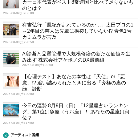
カー日本代表がベスト8常連国と比べて足りないも
のとは？
2026-08-09(日) 06:00
有吉弘行「風紀が乱れているのか…」太田プロの1
～2年目の芸人は先輩に挨拶していない!? 青色1号
カミムラが言及
2026-08-08(土) 20:50
AI診断と品質管理で大規模修繕の新たな価値を生
み出す 株式会社アケボノのDX最前線
2026-08-08(土) 20:00
【心理テスト】あなたの本性は「天使」or「悪
魔」!? 追い詰められたときに出る「究極の裏の
顔」診断
2026-08-08(土) 20:00
今日の運勢 8月9日（日）「12星座占いランキン
グ」第1位は魚座（うお座）！ あなたの星座は何
位？
2026-08-08(土) 17:00
アーティスト番組