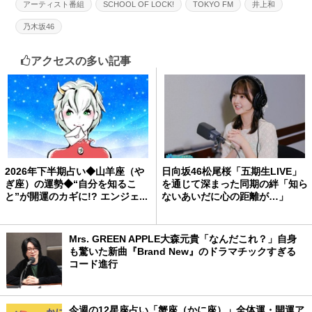
アーティスト番組
SCHOOL OF LOCK!
TOKYO FM
井上和
乃木坂46
アクセスの多い記事
2026年下半期占い◆山羊座（や
日向坂46松尾桜「五期生LIVE」
ぎ座）の運勢◆“自分を知るこ
を通じて深まった同期の絆「知ら
と”が開運のカギに!? エンジェ...
ないあいだに心の距離が…」
Mrs. GREEN APPLE大森元貴「なんだこれ？」自身
も驚いた新曲『Brand New』のドラマチックすぎる
コード進行
今週の12星座占い「蟹座（かに座）」全体運・開運ア