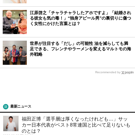
江原啓之「チャラチャラしたアホですよ」「結婚され
る彼女も気の毒！」“独身アピール男”の裏切りに傷つ
く女性にかけた言葉とは？
世界が注目する「だし」の可能性 油を減らしても満
足できる、フレンチやラーメンを変えるマルトモの海
外戦略
Recommended by
最新ニュース
福田正博「選手層は厚くなったけれども…」サッ
カー日本代表がベスト8常連国と比べて足りないも
のとは？