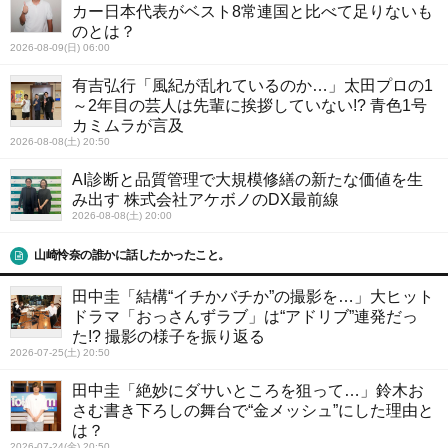
カー日本代表がベスト8常連国と比べて足りないも
のとは？
2026-08-09(日) 06:00
有吉弘行「風紀が乱れているのか…」太田プロの1
～2年目の芸人は先輩に挨拶していない!? 青色1号
カミムラが言及
2026-08-08(土) 20:50
AI診断と品質管理で大規模修繕の新たな価値を生
み出す 株式会社アケボノのDX最前線
2026-08-08(土) 20:00
山崎怜奈の誰かに話したかったこと。
田中圭「結構“イチかバチか”の撮影を…」大ヒット
ドラマ「おっさんずラブ」は“アドリブ”連発だっ
た!? 撮影の様子を振り返る
2026-07-25(土) 20:50
田中圭「絶妙にダサいところを狙って…」鈴木お
さむ書き下ろしの舞台で“金メッシュ”にした理由と
は？
2026-07-24(金) 20:50