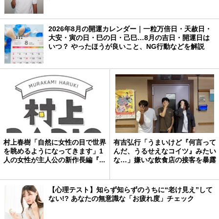
2026年8月の開運カレンダー｜一粒万倍日・天赦日・
大安・寅の日・巳の日・己巳…8月の吉日・開運日は
いつ？ やったほうが良いこと、NG行動などを解説
村上春樹「自然に女性の目で世界
有吉弘行「うまいけど『何言って
を眺めるようになってきます」1
んだ、うるせえなコイツ』みたい
人の女性が主人公の新作長編『...
な…」嫌いな飲食店の接客を暴露
【心理テスト】知らず知らずのうちに“老け見え”して
ない!? あなたの無意識な「お疲れ度」チェック