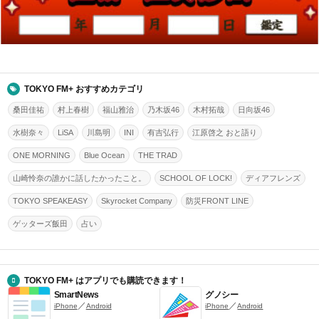
TOKYO FM+ おすすめカテゴリ
桑田佳祐
村上春樹
福山雅治
乃木坂46
木村拓哉
日向坂46
水樹奈々
LiSA
川島明
INI
有吉弘行
江原啓之 おと語り
ONE MORNING
Blue Ocean
THE TRAD
山崎怜奈の誰かに話したかったこと。
SCHOOL OF LOCK!
ディアフレンズ
TOKYO SPEAKEASY
Skyrocket Company
防災FRONT LINE
ゲッターズ飯田
占い
TOKYO FM+ はアプリでも購読できます！
SmartNews
グノシー
／
／
iPhone
Android
iPhone
Android