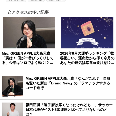
アクセスの多い記事
Mrs. GREEN APPLE大森元貴
2026年8月の運勢ランキング「数
「実は！ 僕が一番びっくりして
秘術占い」運命数から導く今月の
る」今年はソロでよく動く!? ...
あなたの運気は幸運or要注意!?...
Mrs. GREEN APPLE大森元貴「なんだこれ？」自身
も驚いた新曲『Brand New』のドラマチックすぎる
コード進行
福田正博「選手層は厚くなったけれども…」サッカー
日本代表がベスト8常連国と比べて足りないものと
は？