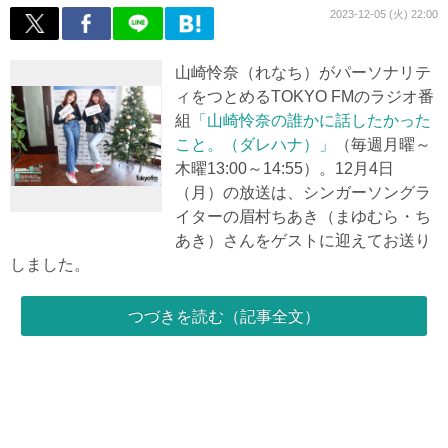
2023-12-05 (火) 22:00
山崎怜奈（れなち）がパーソナリテ
ィをつとめるTOKYO FMのラジオ番
組
「山崎怜奈の誰かに話したかった
こと。（ダレハナ）」
（毎週月曜～
木曜13:00～14:55）。12月4日
（月）の放送は、シンガーソングラ
イターの眉村ちあき（まゆむら・ち
あき）さんをゲストに迎えてお送り
しました。
つづきを読む（記事全文）