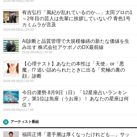
2026-08-09(日) 06:00
有吉弘行「風紀が乱れているのか…」太田プロの1
～2年目の芸人は先輩に挨拶していない!? 青色1号
カミムラが言及
2026-08-08(土) 20:50
AI診断と品質管理で大規模修繕の新たな価値を生
み出す 株式会社アケボノのDX最前線
2026-08-08(土) 20:00
【心理テスト】あなたの本性は「天使」or「悪
魔」!? 追い詰められたときに出る「究極の裏の
顔」診断
2026-08-08(土) 20:00
今日の運勢 8月9日（日）「12星座占いランキン
グ」第1位は魚座（うお座）！ あなたの星座は何
位？
2026-08-08(土) 17:00
アーティスト番組
福田正博「選手層は厚くなったけれども…」サッ