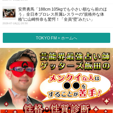
安齊勇馬「188cm 105kgでも小さい順なら前のほ
う」全日本プロレス所属レスラーの“規格外な体
格”に山崎怜奈も驚愕！「全員“壁”みたい」
2026-07-18(土) 20:50
TOKYO FM + ホームへ