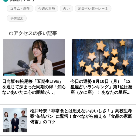
コラム・雑学
今週の運勢
占い
池袋占い館セレーネ
草彅健太
アクセスの多い記事
日向坂46松尾桜「五期生LIVE」
今日の運勢 8月10日（月）「12
を通じて深まった同期の絆「知ら
星座占いランキング」第1位は蟹
ないあいだに心の距離が…」
座（かに座）！ あなたの星座...
松井玲奈「非常食とは思えないおいしさ！」高校生考
案“缶詰パン”に驚愕！食べながら備える「食品の家庭
備蓄」のコツ