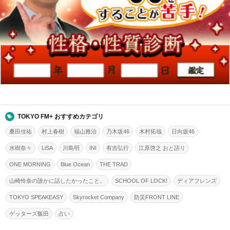
TOKYO FM+ おすすめカテゴリ
桑田佳祐
村上春樹
福山雅治
乃木坂46
木村拓哉
日向坂46
水樹奈々
LiSA
川島明
INI
有吉弘行
江原啓之 おと語り
ONE MORNING
Blue Ocean
THE TRAD
山崎怜奈の誰かに話したかったこと。
SCHOOL OF LOCK!
ディアフレンズ
TOKYO SPEAKEASY
Skyrocket Company
防災FRONT LINE
ゲッターズ飯田
占い