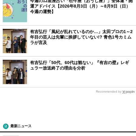
今週の12星座占い「牡牛座（おうし座）」全体運・開
運アドバイス【2026年8月3日（月）～8月9日（日）
今週の運勢】
有吉弘行「風紀が乱れているのか…」太田プロの1～2
年目の芸人は先輩に挨拶していない!? 青色1号カミム
ラが言及
有吉弘行「50代、60代は観ない」『有吉の壁』レギ
ュラー放送終了の理由を分析
Recommended by
最新ニュース