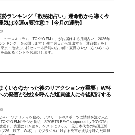
月の運勢ランキング「数秘術占い」運命数から導く今
運気は幸運or要注意!?【今月の運勢】
20
ュース＆コラム「TOKYO FM＋」がお届けする月間占い。2026年
ランキング」を公開します！ 生年月日から算出する「運命数」をも
。東京・池袋占い館セレーネ所属の占い師・夏目みやび（なつめ・み
運を高めるヒントをお届けします。
まくいかなかった後のリアクションが重要」W杯
への発言が波紋を呼んだ塩貝健人に今後期待する
00
がパーソナリティを務め、アスリートやスポーツに情熱を注ぐ人た
FMのラジオ番組「SPORTS BEAT supported by TOYOTA」
（土）の放送も、先週に引き続き、ゲストにサッカー元日本代表の福田正博
カップ26（以下、W杯）」でブラジルに対する発言が波紋を呼んだ塩貝