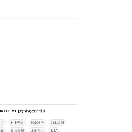
OKYO FM+ おすすめカテゴリ
佳祐
村上春樹
福山雅治
乃木坂46
拓哉
日向坂46
水樹奈々
LiSA