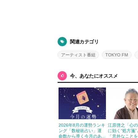
関連カテゴリ
アーティスト番組
TOKYO FM
今、あなたにオススメ
2026年8月の運勢ランキ
江原啓之「心
ング「数秘術占い」運
に効く“処方箋
命数から導く今月のあ...
「意外なことを申