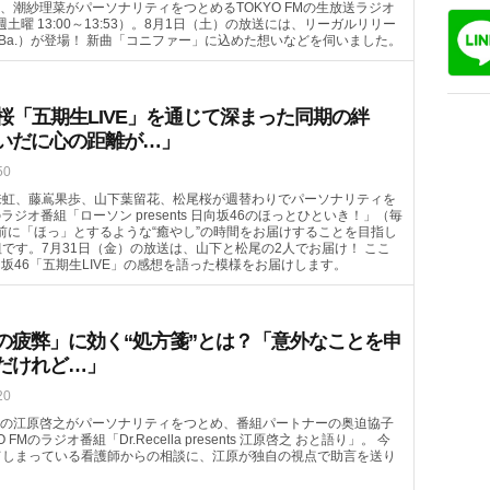
、潮紗理菜がパーソナリティをつとめるTOKYO FMの生放送ラジオ
毎週土曜 13:00～13:53）。8月1日（土）の放送には、リーガルリリー
（Ba.）が登場！ 新曲「コニファー」に込めた想いなどを伺いました。
桜「五期生LIVE」を通じて深まった同期の絆
いだに心の距離が…」
50
来虹、藤嶌果歩、山下葉留花、松尾桜が週替わりでパーソナリティを
のラジオ番組「ローソン presents 日向坂46のほっとひといき！」（毎
ランチ前に「ほっ」とするような“癒やし”の時間をお届けすることを目指し
です。7月31日（金）の放送は、山下と松尾の2人でお届け！ ここ
向坂46「五期生LIVE」の感想を語った模様をお届けします。
の疲弊」に効く“処方箋”とは？「意外なことを申
だけれど…」
20
の江原啓之がパーソナリティをつとめ、番組パートナーの奥迫協子
FMのラジオ番組「Dr.Recella presents 江原啓之 おと語り」。 今
てしまっている看護師からの相談に、江原が独自の視点で助言を送り