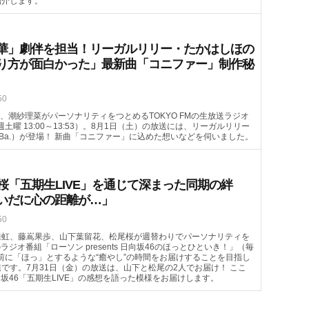
紹介します。
華」劇伴を担当！リーガルリリー・たかはしほの
り方が面白かった」最新曲「コニファー」制作秘
50
、潮紗理菜がパーソナリティをつとめるTOKYO FMの生放送ラジオ
毎週土曜 13:00～13:53）。8月1日（土）の放送には、リーガルリリー
（Ba.）が登場！ 新曲「コニファー」に込めた想いなどを伺いました。
桜「五期生LIVE」を通じて深まった同期の絆
いだに心の距離が…」
50
来虹、藤嶌果歩、山下葉留花、松尾桜が週替わりでパーソナリティを
のラジオ番組「ローソン presents 日向坂46のほっとひといき！」（毎
ランチ前に「ほっ」とするような“癒やし”の時間をお届けすることを目指し
です。7月31日（金）の放送は、山下と松尾の2人でお届け！ ここ
向坂46「五期生LIVE」の感想を語った模様をお届けします。