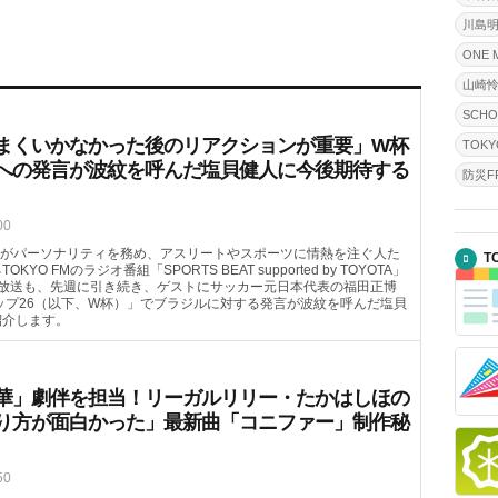
川島
ONE 
山崎
SCHO
まくいかなかった後のリアクションが重要」W杯
TOKY
への発言が波紋を呼んだ塩貝健人に今後期待する
防災FR
00
がパーソナリティを務め、アスリートやスポーツに情熱を注ぐ人た
T
FMのラジオ番組「SPORTS BEAT supported by TOYOTA」
（土）の放送も、先週に引き続き、ゲストにサッカー元日本代表の福田正博
カップ26（以下、W杯）」でブラジルに対する発言が波紋を呼んだ塩貝
紹介します。
華」劇伴を担当！リーガルリリー・たかはしほの
り方が面白かった」最新曲「コニファー」制作秘
50