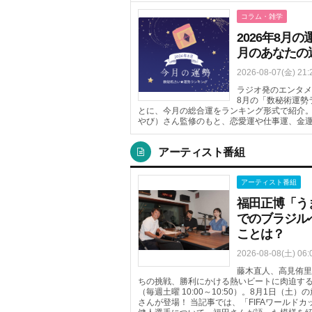
コラム・雑学
2026年8
月のあなたの
2026-08-07(金) 21:
ラジオ発のエンタメニ
8月の「数秘術運勢
とに、今月の総合運をランキング形式で紹介
やび）さん監修のもと、恋愛運や仕事運、金
アーティスト番組
アーティスト番組
福田正博「う
でのブラジル
ことは？
2026-08-08(土) 06:
藤木直人、高見侑里
ちの挑戦、勝利にかける熱いビートに肉迫するTOKYO 
（毎週土曜 10:00～10:50）。8月1日
さんが登場！ 当記事では、「FIFAワールド