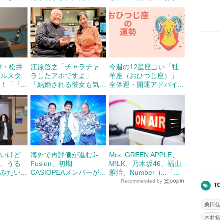
輩・松井
江原啓之「チャラチャ
今週の12星座占い「牡
ールスタ
ラしたアホですよ」
羊座（おひつじ座）」
「『...
「結婚される彼女も気...
全体運・開運アドバイ...
まいけど
海外で再評価が進むJ-
Mrs. GREEN APPLE、
だ、うる
Fusion、初期
M!LK、乃木坂46、福山
たい...
CASIOPEAメンバーが...
雅治、Number_i…「...
Recommended by
T
桑田
木村