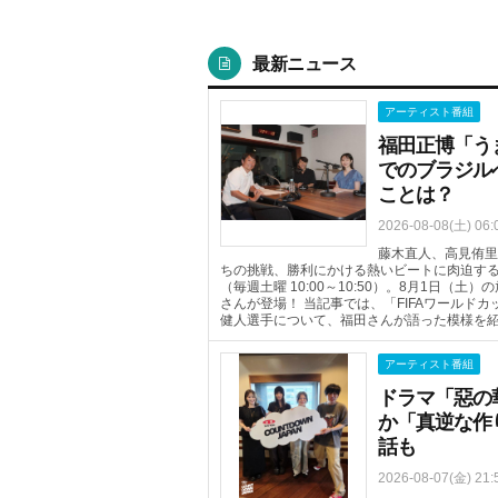
最新ニュース
アーティスト番組
福田正博「う
でのブラジル
ことは？
2026-08-08(土) 06:
藤木直人、高見侑里
ちの挑戦、勝利にかける熱いビートに肉迫するTOKYO 
（毎週土曜 10:00～10:50）。8月1日
さんが登場！ 当記事では、「FIFAワールド
健人選手について、福田さんが語った模様を
アーティスト番組
ドラマ「惡の
か「真逆な作
話も
2026-08-07(金) 21: