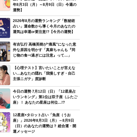
年8月3日（月）～8月9日（日）今週の
運勢】
2026年8月の運勢ランキング「数秘術
占い」運命数から導く今月のあなたの
運気は幸運or要注意!?【今月の運勢】
有吉弘行 高橋英樹が“痛風”になった意
外な原因を明かす「真麻ちゃんも『同
じ物の食べ過ぎには注意』って…」
【心理テスト】言いたいことが言えな
い…あなたの隠れ「我慢しすぎ・自己
主張ニガテ」度診断
今日の運勢 7月12日（日）「12星座占
いランキング」第1位は双子座（ふたご
座）！ あなたの星座は何位…!?
12星座×タロット占い「魚座（うお
座）」2026年8月3日（月）～8月9日
（日）のあなたの運勢は？ 総合運・開
運メッセージ