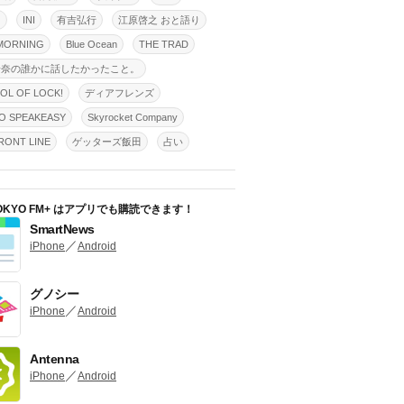
明
INI
有吉弘行
江原啓之 おと語り
MORNING
Blue Ocean
THE TRAD
怜奈の誰かに話したかったこと。
OL OF LOCK!
ディアフレンズ
O SPEAKEASY
Skyrocket Company
ONT LINE
ゲッターズ飯田
占い
OKYO FM+ はアプリでも購読できます！
SmartNews
／
iPhone
Android
グノシー
／
iPhone
Android
Antenna
／
iPhone
Android