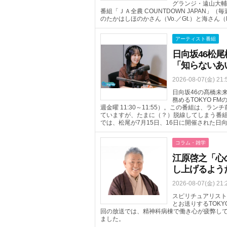
グランジ・遠山大輔
番組「ＪＡ全農 COUNTDOWN JAPAN」（
のたかはしほのかさん（Vo.／Gt.）と海さん
アーティスト番組
日向坂46松尾
「知らないあ
2026-08-07(金) 21:
日向坂46の髙橋未
務めるTOKYO FM
週金曜 11:30～11:55）。この番組は、
ていますが、たまに（？）脱線してしまう番組
では、松尾が7月15日、16日に開催された日
コラム・雑学
江原啓之「心
し上げるよう
2026-08-07(金) 21:
スピリチュアリスト
とお送りするTOKYO 
回の放送では、精神科病棟で働き心が疲弊し
ました。