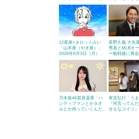
12星座×タロット占い
長野久義 大先
「山羊座（やぎ座）」
秀喜とMLBオ
2026年8月3日（月）...
ー観戦後に再会！
乃木坂46賀喜遥香「ハ
有吉弘行「う
ンディファンとかタオ
『何言ってん
ルとか持っていくんだ...
せえなコイツ』み