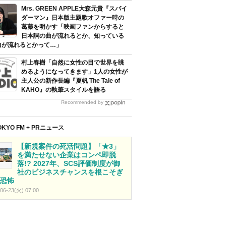
Mrs. GREEN APPLE大森元貴『スパイ
ダーマン』日本版主題歌オファー時の
葛藤を明かす「映画ファンからすると
日本詞の曲が流れるとか、知っている
曲が流れるとかって…」
村上春樹「自然に女性の目で世界を眺
めるようになってきます」1人の女性が
主人公の新作長編『夏帆 The Tale of
KAHO』の執筆スタイルを語る
Recommended by
OKYO FM + PRニュース
【新規案件の死活問題】「★3」
を満たせない企業はコンペ即脱
落!? 2027年、SCS評価制度が御
社のビジネスチャンスを根こそぎ
恐怖
06-23(火) 07:00