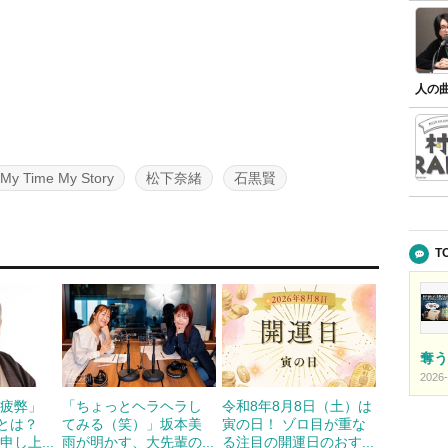
人の
My Time My Story
松下奈緒
石黒賢
T
奪う
2026-
の疲弊」
「ちょっとヘラヘラし
令和8年8月8日（土）は
”とは？
てみる（笑）」坂本美
寅の日！ ゾロ目が重な
し上...
雨が明かす、大先輩の...
る注目の開運日のおす...