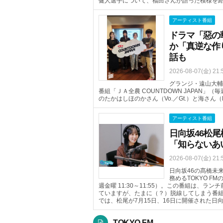
健人選手について、福田さんが語った模様を
アーティスト番組
ドラマ「惡の
か「真逆な作
話も
2026-08-07(金) 21:
グランジ・遠山大輔
番組「ＪＡ全農 COUNTDOWN JAPAN」（
のたかはしほのかさん（Vo.／Gt.）と海さん
アーティスト番組
日向坂46松尾
「知らないあ
2026-08-07(金) 21:
日向坂46の髙橋未
務めるTOKYO FM
週金曜 11:30～11:55）。この番組は、
ていますが、たまに（？）脱線してしまう番組
では、松尾が7月15日、16日に開催された日
TOKYO FM