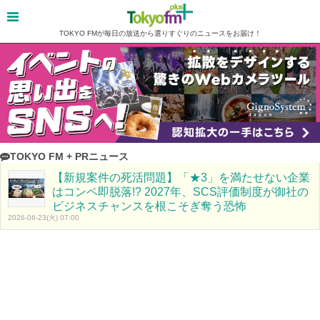
TOKYO FMが毎日の放送から選りすぐりのニュースをお届け！
TOKYO FM + PRニュース
【新規案件の死活問題】「★3」を満たせない企業
はコンペ即脱落!? 2027年、SCS評価制度が御社の
ビジネスチャンスを根こそぎ奪う恐怖
2026-06-23(火) 07:00