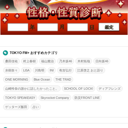
TOKYO FM+ おすすめカテゴリ
桑田佳祐
村上春樹
福山雅治
乃木坂46
木村拓哉
日向坂46
水樹奈々
LiSA
川島明
INI
有吉弘行
江原啓之 おと語り
ONE MORNING
Blue Ocean
THE TRAD
山崎怜奈の誰かに話したかったこと。
SCHOOL OF LOCK!
ディアフレンズ
TOKYO SPEAKEASY
Skyrocket Company
防災FRONT LINE
ゲッターズ飯田
占い