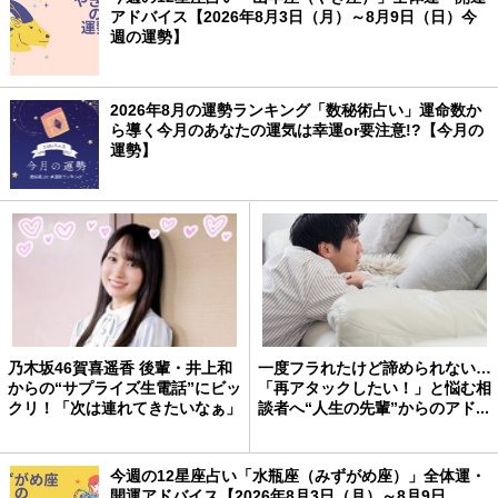
アドバイス【2026年8月3日（月）～8月9日（日）今
週の運勢】
2026年8月の運勢ランキング「数秘術占い」運命数か
ら導く今月のあなたの運気は幸運or要注意!?【今月の
運勢】
乃木坂46賀喜遥香 後輩・井上和
一度フラれたけど諦められない…
からの“サプライズ生電話”にビッ
「再アタックしたい！」と悩む相
クリ！「次は連れてきたいなぁ」
談者へ“人生の先輩”からのアド...
今週の12星座占い「水瓶座（みずがめ座）」全体運・
開運アドバイス【2026年8月3日（月）～8月9日