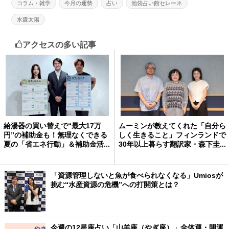
コラム・雑学
今月の運勢
占い
池袋占い館セレーネ
水森太陽
アクセスの多い記事
給湯器の買い替えで“最大17万
ムーミンが教えてくれた「自分ら
円”の補助金も！無理なくできる
しく生きること」フィンランドで
夏の「省エネ行動」＆補助金活...
30年以上暮らす翻訳家・森下圭...
「資源管理しないと魚が食べられなくなる」Umiosが
挑む“水産資源の危機”への打開策とは？
今週の12星座占い「山羊座（やぎ座）」全体運・開運