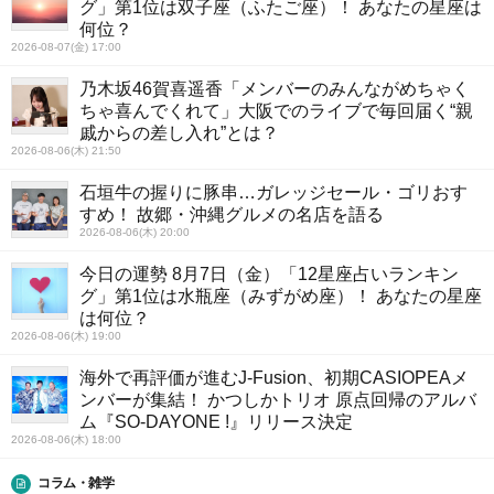
グ」第1位は双子座（ふたご座）！ あなたの星座は
何位？
2026-08-07(金) 17:00
乃木坂46賀喜遥香「メンバーのみんながめちゃく
ちゃ喜んでくれて」大阪でのライブで毎回届く“親
戚からの差し入れ”とは？
2026-08-06(木) 21:50
石垣牛の握りに豚串…ガレッジセール・ゴリおす
すめ！ 故郷・沖縄グルメの名店を語る
2026-08-06(木) 20:00
今日の運勢 8月7日（金）「12星座占いランキン
グ」第1位は水瓶座（みずがめ座）！ あなたの星座
は何位？
2026-08-06(木) 19:00
海外で再評価が進むJ-Fusion、初期CASIOPEAメ
ンバーが集結！ かつしかトリオ 原点回帰のアルバ
ム『SO-DAYONE !』リリース決定
2026-08-06(木) 18:00
コラム・雑学