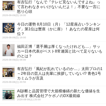
有吉弘行「なんで『テレビ見ないんですよね』っ
て言われなきゃいけないんだよ！」不要な一言に
怒り心頭
2026-08-09(日) 19:00
今日の運勢 8月10日（月）「12星座占いランキン
グ」第1位は蟹座（かに座）！ あなたの星座は何
位？
2026-08-09(日) 19:00
福田正博「選手層は厚くなったけれども…」サッ
カー日本代表がベスト8常連国と比べて足りないも
のとは？
2026-08-09(日) 06:00
有吉弘行「風紀が乱れているのか…」太田プロの1
～2年目の芸人は先輩に挨拶していない!? 青色1号
カミムラが言及
2026-08-08(土) 20:50
AI診断と品質管理で大規模修繕の新たな価値を生
み出す 株式会社アケボノのDX最前線
2026-08-08(土) 20:00