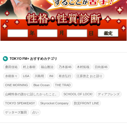
TOKYO FM+ おすすめカテゴリ
桑田佳祐
村上春樹
福山雅治
乃木坂46
木村拓哉
日向坂46
水樹奈々
LiSA
川島明
INI
有吉弘行
江原啓之 おと語り
ONE MORNING
Blue Ocean
THE TRAD
山崎怜奈の誰かに話したかったこと。
SCHOOL OF LOCK!
ディアフレンズ
TOKYO SPEAKEASY
Skyrocket Company
防災FRONT LINE
ゲッターズ飯田
占い