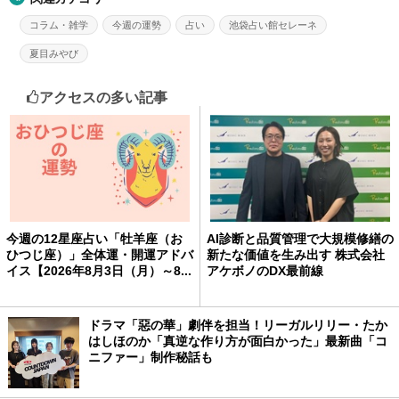
コラム・雑学
今週の運勢
占い
池袋占い館セレーネ
夏目みやび
アクセスの多い記事
今週の12星座占い「牡羊座（お
AI診断と品質管理で大規模修繕の
ひつじ座）」全体運・開運アドバ
新たな価値を生み出す 株式会社
イス【2026年8月3日（月）～8...
アケボノのDX最前線
ドラマ「惡の華」劇伴を担当！リーガルリリー・たか
はしほのか「真逆な作り方が面白かった」最新曲「コ
ニファー」制作秘話も