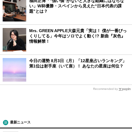
福田正博「“強い個”がないと大きな組織にはならな
い」W杯優勝・スペインから見えた“日本代表の課
題”とは？
Mrs. GREEN APPLE大森元貴「実は！ 僕が一番びっ
くりしてる」今年はソロでよく動く!? 新曲『灰色』
情報解禁！
今日の運勢 8月3日（月）「12星座占いランキング」
第1位は射手座（いて座）！ あなたの星座は何位？
Recommended by
最新ニュース