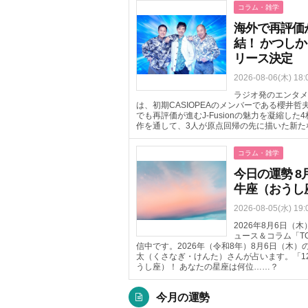
コラム・雑学
海外で再評価が進
結！ かつしか
リース決定
2026-08-06(木) 18:
ラジオ発のエンタメ
は、初期CASIOPEAのメンバーである櫻井
でも再評価が進むJ-Fusionの魅力を凝縮した
作を通して、3人が原点回帰の先に描いた新た
コラム・雑学
今日の運勢 8
牛座（おうし
2026-08-05(水) 19:
2026年8月6日
ュース＆コラム「T
信中です。2026年（令和8年）8月6日（木
太（くさなぎ・けんた）さんが占います。「1
うし座）！ あなたの星座は何位……？
今月の運勢