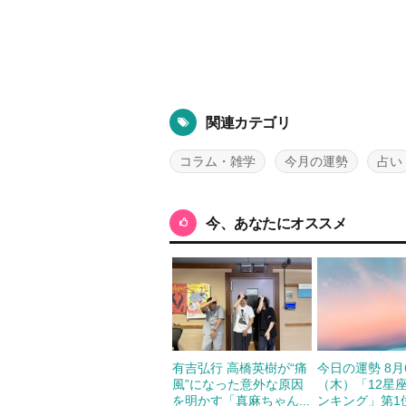
関連カテゴリ
コラム・雑学
今月の運勢
占い
今、あなたにオススメ
有吉弘行 高橋英樹が“痛
今日の運勢 8月
風”になった意外な原因
（木）「12星
を明かす「真麻ちゃん...
ンキング」第1位