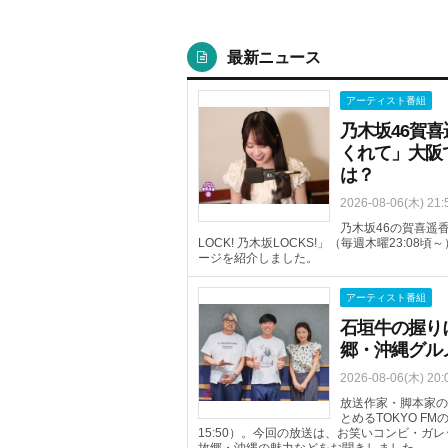
最新ニュース
アーティスト番組
乃木坂46賀
くれて」大阪
は？
2026-08-06(木) 21:
乃木坂46の賀喜遥香
LOCK! 乃木坂LOCKS!」（毎週木曜23:
ージを紹介しました。
アーティスト番組
石垣牛の握り
郷・沖縄グル
2026-08-06(木) 20:
放送作家・脚本家の
とめるTOKYO FM
15:50）。今回の放送は、お笑いコンビ・
故郷・沖縄の魅力などをお聞きしました。