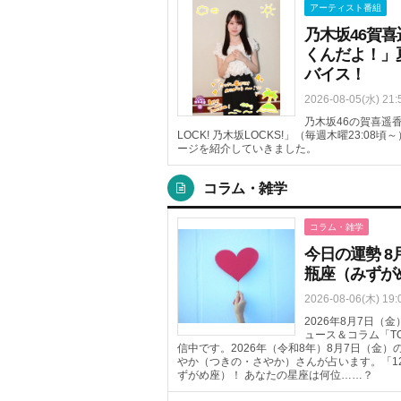
アーティスト番組
乃木坂46賀
くんだよ！」
バイス！
2026-08-05(水) 21:
乃木坂46の賀喜遥香
LOCK! 乃木坂LOCKS!」（毎週木曜23:
ージを紹介していきました。
コラム・雑学
コラム・雑学
今日の運勢 8
瓶座（みずが
2026-08-06(木) 19:
2026年8月7日
ュース＆コラム「T
信中です。2026年（令和8年）8月7日（金
やか（つきの・さやか）さんが占います。「1
ずがめ座）！ あなたの星座は何位……？