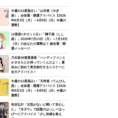
今週の12星座占い「山羊座（やぎ
座）」全体運・開運アドバイス【2026
年8月3日（月）～8月9日（日）今週の
運勢】
12星座×タロット占い「獅子座（しし
座）」2026年7月13日（月）～7月19日
（日）のあなたの運勢は？ 総合運・開
運メッセージ
乃木坂46賀喜遥香「ハンディファンと
かタオルとか持っていくんだよ！」夏
休みに初めて東京旅行するリスナーに
全力アドバイス！
今週の12星座占い「天秤座（てんびん
座）」全体運・開運アドバイス【2026
年8月3日（月）～8月9日（日）今週の
運勢】
有吉弘行「元気がないと聞いて安心し
た」『水ダウ』で話題のはっしーはっ
ぴーにアドバイス「少し加減を覚え