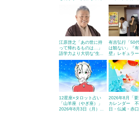
江原啓之「あの世に持
有吉弘行「50代
って帰れるものは…」
は観ない」『
語学力より大切な“生...
壁』レギュラー放
12星座×タロット占い
2026年8月「
「山羊座（やぎ座）」
カレンダー 
2026年8月3日（月）...
日・仏滅・赤口は