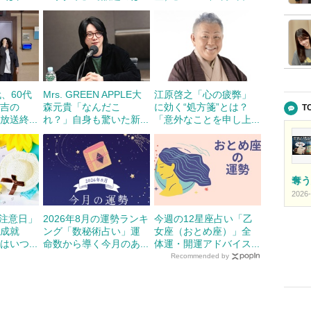
、60代
Mrs. GREEN APPLE大
江原啓之「心の疲弊」
有吉の
森元貴「なんだこ
に効く“処方箋”とは？
T
送終...
れ？」自身も驚いた新...
「意外なことを申し上...
奪う
2026-
要注意日」
2026年8月の運勢ランキ
今週の12星座占い「乙
不成就
ング「数秘術占い」運
女座（おとめ座）」全
いつ...
命数から導く今月のあ...
体運・開運アドバイス...
Recommended by