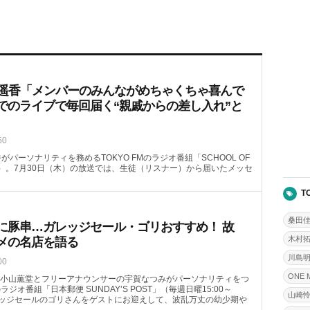
喜遥香「メンバーのみんながめちゃくちゃ喜んで
でのライブで毎回届く“親戚からの差し入れ”と
50
がパーソナリティを務めるTOKYO FMのラジオ番組「SCHOOL OF
08頃～）。7月30日（木）の放送では、生徒（リスナー）から届いたメッセ
T
桑田
に豚串…ガレッジセール・ゴリおすすめ！ 故
木村
メの名店を語る
川島
00
ONE 
小山薫堂とフリーアナウンサーの宇賀なつみがパーソナリティをつ
のラジオ番組「日本郵便 SUNDAY’S POST」（毎週日曜15:00～
山崎
ガレッジセールのゴリさんをゲストにお迎えして、波乱万丈の幼少期や