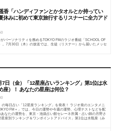
喜遥香「ハンディファンとかタオルとか持ってい
夏休みに初めて東京旅行するリスナーに全力アド
50
がパーソナリティを務めるTOKYO FMのラジオ番組「SCHOOL OF
08頃～）。7月30日（木）の放送では、生徒（リスナー）から届いたメッセ
月7日（金）「12星座占いランキング」第1位は水
め座）！ あなたの星座は何位？
00
（金）の毎日占い「12星座ランキング」を発表！ ラジオ発のエンタメニ
OKYO FM＋」では、今日の運勢や今週の運勢、心理テストなどを配
）のあなたの運勢を、東京・池袋占い館セレーネ所属・占い師の月野さ
2星座別ランキング＆ワンポイントアドバイス」第1位は水瓶座（み