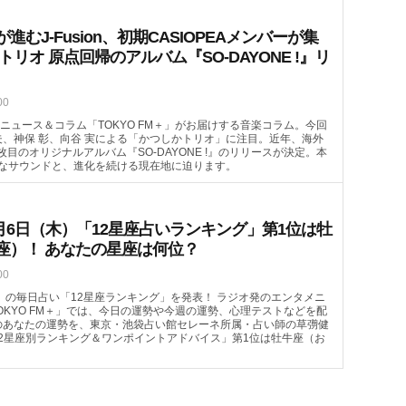
むJ-Fusion、初期CASIOPEAメンバーが集
トリオ 原点回帰のアルバム『SO-DAYONE !』リ
00
ニュース＆コラム「TOKYO FM＋」がお届けする音楽コラム。今回
哲夫、神保 彰、向谷 実による「かつしかトリオ」に注目。近年、海外
4枚目のオリジナルアルバム『SO-DAYONE !』のリリースが決定。本
なサウンドと、進化を続ける現在地に迫ります。
月6日（木）「12星座占いランキング」第1位は牡
座）！ あなたの星座は何位？
00
（木）の毎日占い「12星座ランキング」を発表！ ラジオ発のエンタメニ
OKYO FM＋」では、今日の運勢や今週の運勢、心理テストなどを配
）のあなたの運勢を、東京・池袋占い館セレーネ所属・占い師の草彅健
2星座別ランキング＆ワンポイントアドバイス」第1位は牡牛座（お