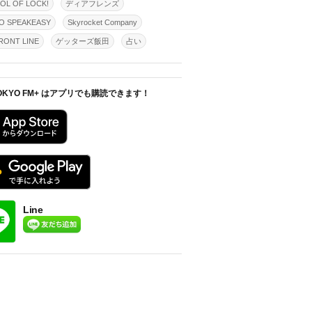
OL OF LOCK!
ディアフレンズ
O SPEAKEASY
Skyrocket Company
ONT LINE
ゲッターズ飯田
占い
OKYO FM+ はアプリでも購読できます！
Line