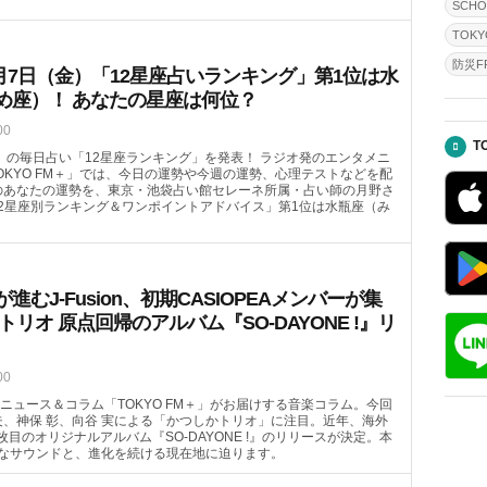
SCHO
TOKY
防災FR
月7日（金）「12星座占いランキング」第1位は水
め座）！ あなたの星座は何位？
00
T
（金）の毎日占い「12星座ランキング」を発表！ ラジオ発のエンタメニ
OKYO FM＋」では、今日の運勢や今週の運勢、心理テストなどを配
）のあなたの運勢を、東京・池袋占い館セレーネ所属・占い師の月野さ
2星座別ランキング＆ワンポイントアドバイス」第1位は水瓶座（み
むJ-Fusion、初期CASIOPEAメンバーが集
トリオ 原点回帰のアルバム『SO-DAYONE !』リ
00
ニュース＆コラム「TOKYO FM＋」がお届けする音楽コラム。今回
哲夫、神保 彰、向谷 実による「かつしかトリオ」に注目。近年、海外
4枚目のオリジナルアルバム『SO-DAYONE !』のリリースが決定。本
なサウンドと、進化を続ける現在地に迫ります。