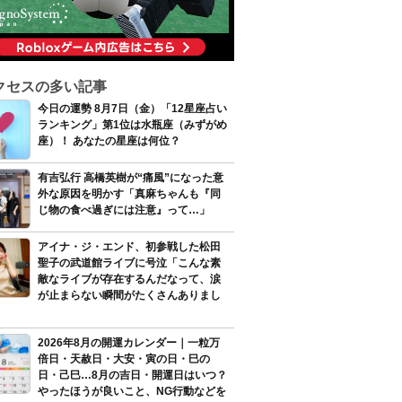
クセスの多い記事
今日の運勢 8月7日（金）「12星座占い
ランキング」第1位は水瓶座（みずがめ
座）！ あなたの星座は何位？
有吉弘行 高橋英樹が“痛風”になった意
外な原因を明かす「真麻ちゃんも『同
じ物の食べ過ぎには注意』って…」
アイナ・ジ・エンド、初参戦した松田
聖子の武道館ライブに号泣「こんな素
敵なライブが存在するんだなって、涙
が止まらない瞬間がたくさんありまし
2026年8月の開運カレンダー｜一粒万
倍日・天赦日・大安・寅の日・巳の
日・己巳…8月の吉日・開運日はいつ？
やったほうが良いこと、NG行動などを