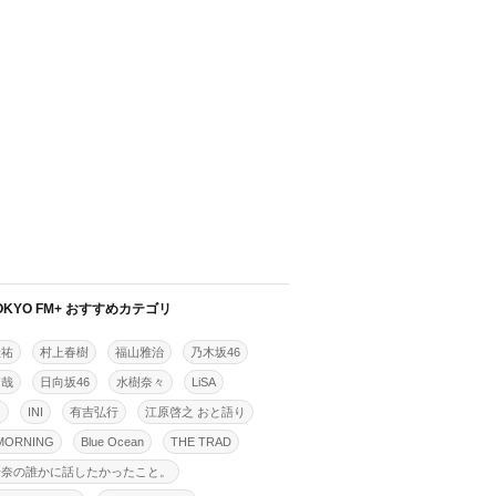
OKYO FM+ おすすめカテゴリ
佳祐
村上春樹
福山雅治
乃木坂46
拓哉
日向坂46
水樹奈々
LiSA
明
INI
有吉弘行
江原啓之 おと語り
MORNING
Blue Ocean
THE TRAD
怜奈の誰かに話したかったこと。