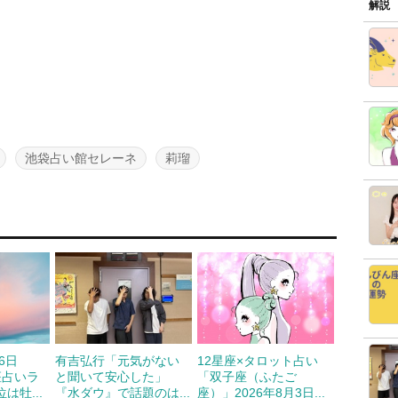
解説
池袋占い館セレーネ
莉瑠
6日
有吉弘行「元気がない
12星座×タロット占い
座占いラ
と聞いて安心した」
「双子座（ふたご
は牡...
『水ダウ』で話題のは...
座）」2026年8月3日...