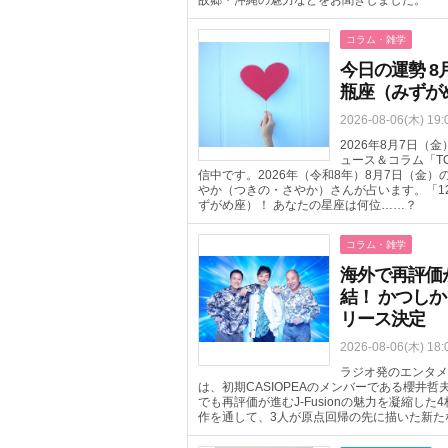
コラム・雑学
今日の運勢 8
瓶座（みずが
2026-08-06(木) 19:
2026年8月7日
ュース＆コラム「T
信中です。2026年（令和8年）8月7日（金
やか（つきの・さやか）さんが占います。「1
ずがめ座）！ あなたの星座は何位……？
コラム・雑学
海外で再評価が進
結！ かつしか
リース決定
2026-08-06(木) 18:
ラジオ発のエンタメ
は、初期CASIOPEAのメンバーである櫻井
でも再評価が進むJ-Fusionの魅力を凝縮した
作を通して、3人が原点回帰の先に描いた新た