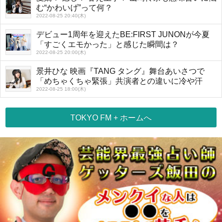
む“かわいげ”って何？
2022-08-25 20:40(木)
デビュー1周年を迎えたBE:FIRST JUNONが今夏
「すごくエモかった」と感じた瞬間は？
2022-08-25 20:00(木)
景井ひな 映画『TANG タング』舞台あいさつで
「めちゃくちゃ緊張」共演者との違いに冷や汗
2022-08-25 18:00(木)
TOKYO FM + ホームへ