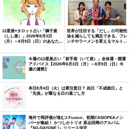
12星座×タロット占い「獅子座
世界が注目する「だし」の可能性
（しし座）」2026年8月3日
油を減らしても満足できる、フレ
（月）～8月9日（日）のあなた...
ンチやラーメンを変えるマルト...
今週の12星座占い「射手座（いて座）」全体運・開運
アドバイス【2026年8月3日（月）～8月9日（日）今
週の運勢】
本日8月4日（火）は要注意日？ 凶日「不成就日」と
「先負」が重なる日の過ごし方
海外で再評価が進むJ-Fusion、初期CASIOPEAメン
バーが集結！ かつしかトリオ 原点回帰のアルバム
『SO-DAYONE !』リリース決定