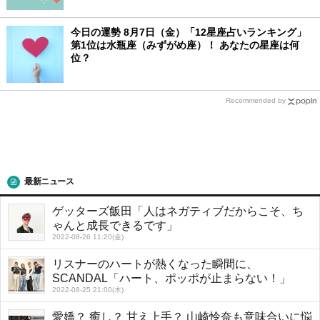
今日の運勢 8月7日（金）「12星座占いランキング」
第1位は水瓶座（みずがめ座）！ あなたの星座は何
位？
Recommended by
最新ニュース
ゲッターズ飯田「人はネガティブだからこそ、ち
ゃんと成長できるです」
2022-08-26 11:20(金)
リスナーのハートが熱くなった瞬間に、
SCANDAL「ハート、ポッポが止まらない！」
2022-08-25 21:00(木)
愛嬌？ 癒し？ 甘え上手？ 山崎怜奈も意味合いに悩