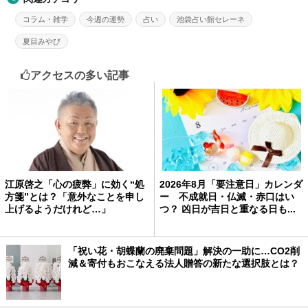
コラム・雑学
今週の運勢
占い
池袋占い館セレーネ
夏目みやび
アクセスの多い記事
江原啓之「心の疲弊」に効く“処
2026年8月「要注意日」カレンダ
方箋”とは？「意外なことを申し
ー 不成就日・仏滅・赤口はい
上げるようだけれど…」
つ？ 凶日が吉日と重なる日も...
「祝い花・胡蝶蘭の廃棄問題」解決の一助に…CO2削
減＆寄付もおこなえる法人贈答の新たな選択肢とは？