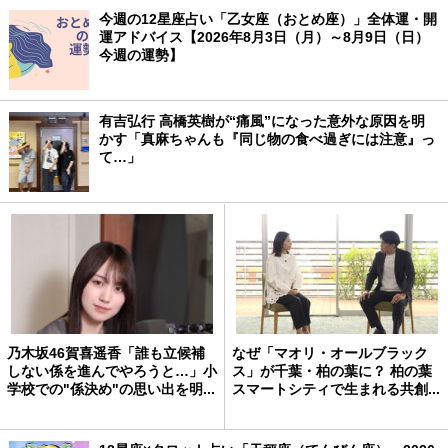
今週の12星座占い「乙女座（おとめ座）」全体運・開
運アドバイス【2026年8月3日（月）～8月9日（日）
今週の運勢】
有吉弘行 高橋英樹が“痛風”になった意外な原因を明
かす「真麻ちゃんも『同じ物の食べ過ぎには注意』っ
て…」
乃木坂46賀喜遥香「誰も立候補
なぜ「マオリ・オールブラック
しない係を進んでやろうと…」小
ス」が千葉・柏の葉に？ 柏の葉
学校での"係決め"の思い出を明...
スマートシティで生まれる共創...