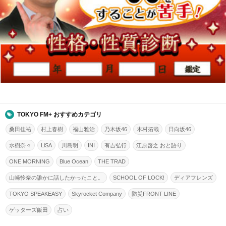
TOKYO FM+ おすすめカテゴリ
桑田佳祐
村上春樹
福山雅治
乃木坂46
木村拓哉
日向坂46
水樹奈々
LiSA
川島明
INI
有吉弘行
江原啓之 おと語り
ONE MORNING
Blue Ocean
THE TRAD
山崎怜奈の誰かに話したかったこと。
SCHOOL OF LOCK!
ディアフレンズ
TOKYO SPEAKEASY
Skyrocket Company
防災FRONT LINE
ゲッターズ飯田
占い