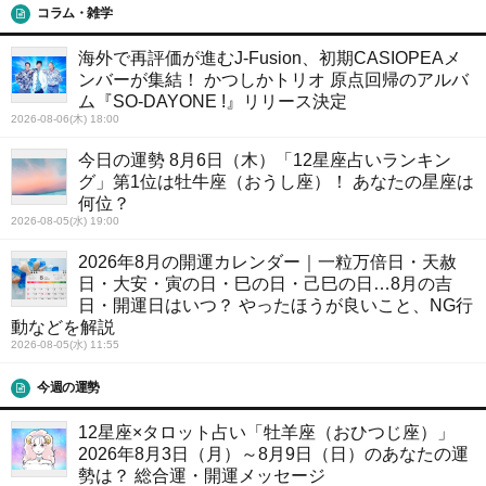
コラム・雑学
海外で再評価が進むJ-Fusion、初期CASIOPEAメ
ンバーが集結！ かつしかトリオ 原点回帰のアルバ
ム『SO-DAYONE !』リリース決定
2026-08-06(木) 18:00
今日の運勢 8月6日（木）「12星座占いランキン
グ」第1位は牡牛座（おうし座）！ あなたの星座は
何位？
2026-08-05(水) 19:00
2026年8月の開運カレンダー｜一粒万倍日・天赦
日・大安・寅の日・巳の日・己巳の日…8月の吉
日・開運日はいつ？ やったほうが良いこと、NG行
動などを解説
2026-08-05(水) 11:55
今週の運勢
12星座×タロット占い「牡羊座（おひつじ座）」
2026年8月3日（月）～8月9日（日）のあなたの運
勢は？ 総合運・開運メッセージ