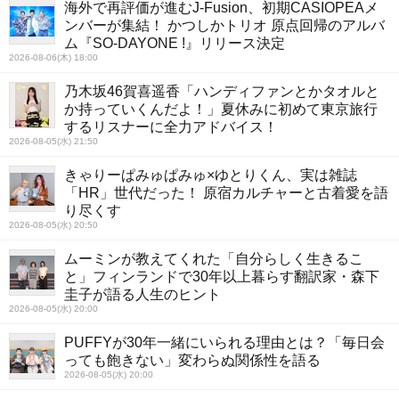
海外で再評価が進むJ-Fusion、初期CASIOPEAメ
ンバーが集結！ かつしかトリオ 原点回帰のアルバ
ム『SO-DAYONE !』リリース決定
2026-08-06(木) 18:00
乃木坂46賀喜遥香「ハンディファンとかタオルと
か持っていくんだよ！」夏休みに初めて東京旅行
するリスナーに全力アドバイス！
2026-08-05(水) 21:50
きゃりーぱみゅぱみゅ×ゆとりくん、実は雑誌
「HR」世代だった！ 原宿カルチャーと古着愛を語
り尽くす
2026-08-05(水) 20:50
ムーミンが教えてくれた「自分らしく生きるこ
と」フィンランドで30年以上暮らす翻訳家・森下
圭子が語る人生のヒント
2026-08-05(水) 20:00
PUFFYが30年一緒にいられる理由とは？「毎日会
っても飽きない」変わらぬ関係性を語る
2026-08-05(水) 20:00