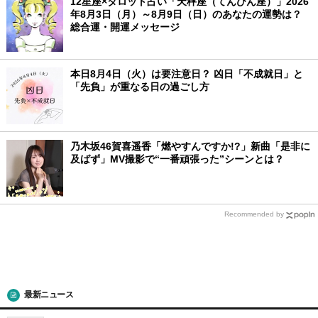
12星座×タロット占い「天秤座（てんびん座）」2026
年8月3日（月）～8月9日（日）のあなたの運勢は？
総合運・開運メッセージ
本日8月4日（火）は要注意日？ 凶日「不成就日」と
「先負」が重なる日の過ごし方
乃木坂46賀喜遥香「燃やすんですか!?」新曲「是非に
及ばず」MV撮影で“一番頑張った”シーンとは？
Recommended by
最新ニュース