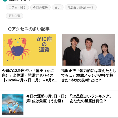
コラム・雑学
今日の運勢
占い
池袋占い館セレーネ
石川白藍
アクセスの多い記事
今週の12星座占い「蟹座（かに
福田正博「体力的には衰えたとし
座）」全体運・開運アドバイス
ても…」39歳メッシがW杯で魅
【2026年7月27日（月）～8月2...
せた"本物の技術"とは？
今日の運勢 8月9日（日）「12星座占いランキング」
第1位は魚座（うお座）！ あなたの星座は何位？