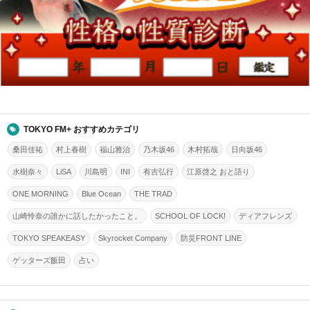
TOKYO FM+ おすすめカテゴリ
桑田佳祐
村上春樹
福山雅治
乃木坂46
木村拓哉
日向坂46
水樹奈々
LiSA
川島明
INI
有吉弘行
江原啓之 おと語り
ONE MORNING
Blue Ocean
THE TRAD
山崎怜奈の誰かに話したかったこと。
SCHOOL OF LOCK!
ディアフレンズ
TOKYO SPEAKEASY
Skyrocket Company
防災FRONT LINE
ゲッターズ飯田
占い