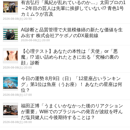
有吉弘行「風紀が乱れているのか…」太田プロの1
～2年目の芸人は先輩に挨拶していない!? 青色1号
カミムラが言及
2026-08-08(土) 20:50
AI診断と品質管理で大規模修繕の新たな価値を生
み出す 株式会社アケボノのDX最前線
2026-08-08(土) 20:00
【心理テスト】あなたの本性は「天使」or「悪
魔」!? 追い詰められたときに出る「究極の裏の
顔」診断
2026-08-08(土) 20:00
今日の運勢 8月9日（日）「12星座占いランキン
グ」第1位は魚座（うお座）！ あなたの星座は何
位？
2026-08-08(土) 17:00
福田正博「うまくいかなかった後のリアクション
が重要」W杯でのブラジルへの発言が波紋を呼ん
だ塩貝健人に今後期待することは？
2026-08-08(土) 06:00