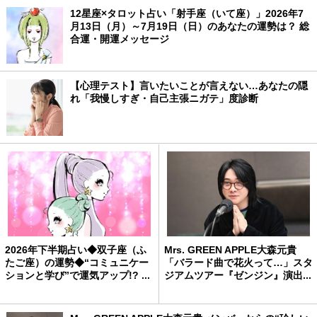
12星座×タロット占い「射手座（いて座）」2026年7
月13日（月）～7月19日（日）のあなたの運勢は？ 総
合運・開運メッセージ
【心理テスト】言いたいことが言えない…あなたの隠
れ「我慢しすぎ・自己主張ニガテ」度診断
2026年下半期占い◆双子座（ふ
Mrs. GREEN APPLE大森元貴
たご座）の運勢◆“コミュニケー
「バラード曲で花火って…」スタ
ションと学び”で運気アップ!? ...
ジアムツアー『ゼンジン』演出...