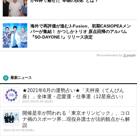
がW杯で魅せた"本物の技術"とは？
海外で再評価が進むJ-Fusion、初期CASIOPEAメン
バーが集結！ かつしかトリオ 原点回帰のアルバム
『SO-DAYONE !』リリース決定
Recommended by
最新ニュース
★2021年6月の運勢占い★「天秤座（てんびん
座）」全体運・恋愛運・仕事運（12星座占い）
2021-06-03 06:40(木)
開催是非が問われる「東京オリンピック」、コロ
ナ禍のスポーツ界…現役弁護士が法的観点から解
説
2021-06-03 06:00(木)