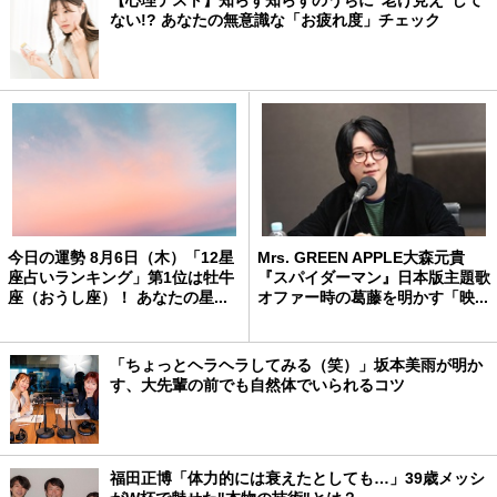
【心理テスト】知らず知らずのうちに“老け見え”して
ない!? あなたの無意識な「お疲れ度」チェック
今日の運勢 8月6日（木）「12星
Mrs. GREEN APPLE大森元貴
座占いランキング」第1位は牡牛
『スパイダーマン』日本版主題歌
座（おうし座）！ あなたの星...
オファー時の葛藤を明かす「映...
「ちょっとヘラヘラしてみる（笑）」坂本美雨が明か
す、大先輩の前でも自然体でいられるコツ
福田正博「体力的には衰えたとしても…」39歳メッシ