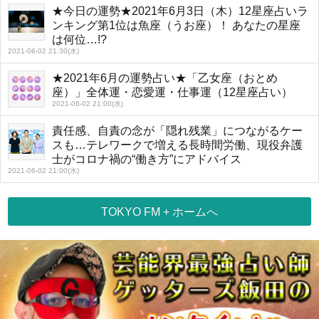
★今日の運勢★2021年6月3日（木）12星座占いラ
ンキング第1位は魚座（うお座）！ あなたの星座
は何位…!?
2021-06-02 21:30(水)
★2021年6月の運勢占い★「乙女座（おとめ
座）」全体運・恋愛運・仕事運（12星座占い）
2021-06-02 21:00(水)
責任感、自責の念が「隠れ残業」につながるケー
スも…テレワークで増える長時間労働、現役弁護
士がコロナ禍の“働き方”にアドバイス
2021-06-02 21:00(水)
TOKYO FM + ホームへ