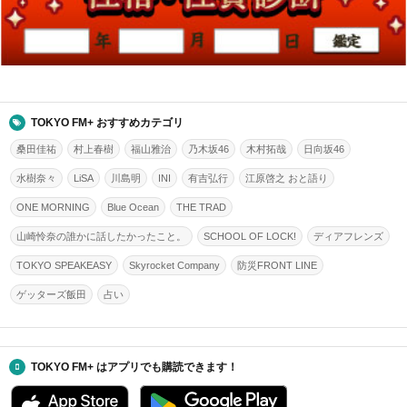
TOKYO FM+ おすすめカテゴリ
桑田佳祐
村上春樹
福山雅治
乃木坂46
木村拓哉
日向坂46
水樹奈々
LiSA
川島明
INI
有吉弘行
江原啓之 おと語り
ONE MORNING
Blue Ocean
THE TRAD
山崎怜奈の誰かに話したかったこと。
SCHOOL OF LOCK!
ディアフレンズ
TOKYO SPEAKEASY
Skyrocket Company
防災FRONT LINE
ゲッターズ飯田
占い
TOKYO FM+ はアプリでも購読できます！