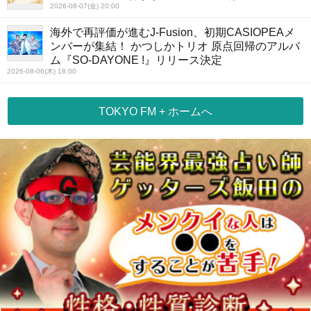
2026-08-07(金) 20:00
海外で再評価が進むJ-Fusion、初期CASIOPEAメ
ンバーが集結！ かつしかトリオ 原点回帰のアルバ
ム『SO-DAYONE !』リリース決定
2026-08-06(木) 18:00
TOKYO FM + ホームへ