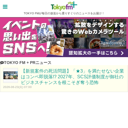
TOKYO FMが毎日の放送から選りすぐりのニュースをお届け！
TOKYO FM + PRニュース
【新規案件の死活問題】「★3」を満たせない企業
はコンペ即脱落!? 2027年、SCS評価制度が御社の
ビジネスチャンスを根こそぎ奪う恐怖
2026-06-23(火) 07:00