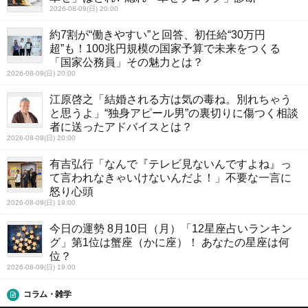
2026-08-09(日) 20:00
約7割が“働きやすい”と回答、初任給“30万円
超”も！100兆円規模の国家予算で未来をつくる
「国家公務員」その魅力とは？
2026-08-09(日) 20:00
江原啓之「結婚される方は気の毒ね。別れちゃう
と思うよ」“独身アピール男”の裏切りに傷つく相談
者に送ったアドバイスとは？
2026-08-09(日) 20:00
有吉弘行「なんで『テレビ見ないんですよね』っ
て言われなきゃいけないんだよ！」不要な一言に
怒り心頭
2026-08-09(日) 19:00
今日の運勢 8月10日（月）「12星座占いランキン
グ」第1位は蟹座（かに座）！ あなたの星座は何
位？
2026-08-09(日) 19:00
コラム・雑学