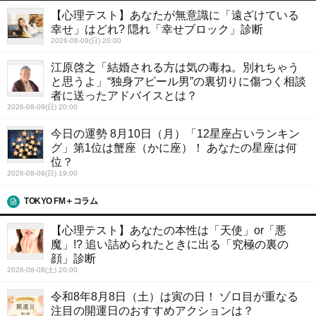
【心理テスト】あなたが無意識に「遠ざけている
幸せ」はどれ? 隠れ「幸せブロック」診断
2026-08-09(日) 20:00
江原啓之「結婚される方は気の毒ね。別れちゃう
と思うよ」“独身アピール男”の裏切りに傷つく相談
者に送ったアドバイスとは？
2026-08-09(日) 20:00
今日の運勢 8月10日（月）「12星座占いランキン
グ」第1位は蟹座（かに座）！ あなたの星座は何
位？
2026-08-09(日) 19:00
TOKYO FM＋コラム
【心理テスト】あなたの本性は「天使」or「悪
魔」!? 追い詰められたときに出る「究極の裏の
顔」診断
2026-08-08(土) 20:00
令和8年8月8日（土）は寅の日！ ゾロ目が重なる
注目の開運日のおすすめアクションは？