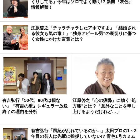
くりしてる」今年はソロでよく動く!? 新曲『灰色』
情報解禁！
江原啓之「チャラチャラしたアホですよ」「結婚され
る彼女も気の毒！」“独身アピール男”の裏切りに傷つ
く女性にかけた言葉とは？
有吉弘行「50代、60代は観な
江原啓之「心の疲弊」に効く“処
い」『有吉の壁』レギュラー放送
方箋”とは？「意外なことを申し
終了の理由を分析
上げるようだけれど…」
有吉弘行「風紀が乱れているのか…」太田プロの1～2
年目の芸人は先輩に挨拶していない!? 青色1号カミム