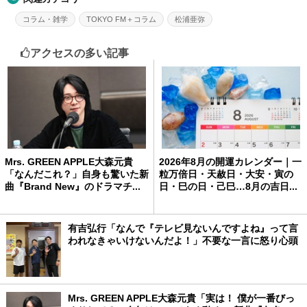
コラム・雑学
TOKYO FM＋コラム
松浦亜弥
アクセスの多い記事
Mrs. GREEN APPLE大森元貴
2026年8月の開運カレンダー｜一
「なんだこれ？」自身も驚いた新
粒万倍日・天赦日・大安・寅の
曲『Brand New』のドラマチ...
日・巳の日・己巳…8月の吉日...
有吉弘行「なんで『テレビ見ないんですよね』って言
われなきゃいけないんだよ！」不要な一言に怒り心頭
Mrs. GREEN APPLE大森元貴「実は！ 僕が一番びっ