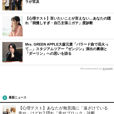
ラが言及
【心理テスト】言いたいことが言えない…あなたの隠
れ「我慢しすぎ・自己主張ニガテ」度診断
Mrs. GREEN APPLE大森元貴「バラード曲で花火っ
て…」スタジアムツアー『ゼンジン』演出の裏側と
「ダーリン」への思いを語る
Recommended by
最新ニュース
【心理テスト】あなたが無意識に「遠ざけている
幸せ」はどれ? 隠れ「幸せブロック」診断