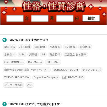
TOKYO FM+ おすすめカテゴリ
桑田佳祐
村上春樹
福山雅治
乃木坂46
木村拓哉
日向坂46
水樹奈々
LiSA
川島明
INI
有吉弘行
江原啓之 おと語り
ONE MORNING
Blue Ocean
THE TRAD
山崎怜奈の誰かに話したかったこと。
SCHOOL OF LOCK!
ディアフレンズ
TOKYO SPEAKEASY
Skyrocket Company
防災FRONT LINE
ゲッターズ飯田
占い
TOKYO FM+ はアプリでも購読できます！