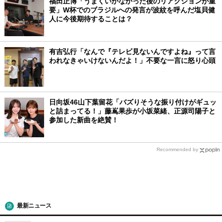
福田正博「うまくいかなかった後のリアクションが重
要」W杯でのブラジルへの発言が波紋を呼んだ塩貝健
人に今後期待することは？
有吉弘行「なんで『テレビ見ないんですよね』って言
われなきゃいけないんだよ！」不要な一言に怒り心頭
日向坂46山下葉留花「バズりそうな振り付けがギュッ
と詰まってる！」藤嶌果歩が小坂菜緒、正源司陽子と
参加した新曲を絶賛！
Recommended by
最新ニュース