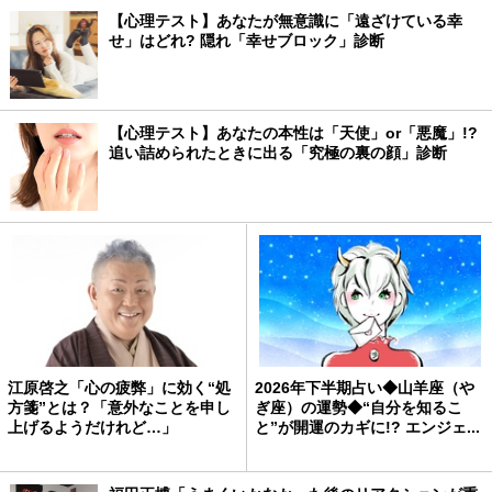
【心理テスト】あなたが無意識に「遠ざけている幸
せ」はどれ? 隠れ「幸せブロック」診断
【心理テスト】あなたの本性は「天使」or「悪魔」!?
追い詰められたときに出る「究極の裏の顔」診断
江原啓之「心の疲弊」に効く“処
2026年下半期占い◆山羊座（や
方箋”とは？「意外なことを申し
ぎ座）の運勢◆“自分を知るこ
上げるようだけれど…」
と”が開運のカギに!? エンジェ...