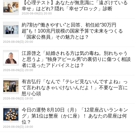
【心理テスト】あなたが無意識に「遠ざけている
幸せ」はどれ? 隠れ「幸せブロック」診断
2026-08-09(日) 20:00
約7割が“働きやすい”と回答、初任給“30万円
超”も！100兆円規模の国家予算で未来をつくる
「国家公務員」その魅力とは？
2026-08-09(日) 20:00
江原啓之「結婚される方は気の毒ね。別れちゃう
と思うよ」“独身アピール男”の裏切りに傷つく相談
者に送ったアドバイスとは？
2026-08-09(日) 20:00
有吉弘行「なんで『テレビ見ないんですよね』っ
て言われなきゃいけないんだよ！」不要な一言に
怒り心頭
2026-08-09(日) 19:00
今日の運勢 8月10日（月）「12星座占いランキン
グ」第1位は蟹座（かに座）！ あなたの星座は何
位？
2026-08-09(日) 19:00