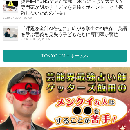
災害時にSNSで見た情報、本当に信じて大丈夫？
専門家が明かす「デマを見抜くポイント」と「拡
散しないための心得」
2026-07-30(木) 06:00
「課題を全部AI任せに」広がる学生のAI依存…英語
を学ぶ意義を見失う子どもたちに専門家が警鐘
2026-06-30(火) 20:55
TOKYO FM + ホームへ