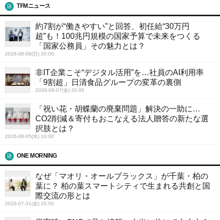
TFMニュース
約7割が“働きやすい”と回答、初任給“30万円
超”も！100兆円規模の国家予算で未来をつくる
「国家公務員」その魅力とは？
2026-08-09(日) 20:00
非IT企業こそ“デジタル活用”を…社員のAI利用率
「9割超」日清食品グループの変革の裏側
2026-08-07(金) 20:00
「祝い花・胡蝶蘭の廃棄問題」解決の一助に…
CO2削減＆寄付もおこなえる法人贈答の新たな選
択肢とは？
2026-08-05(水) 19:00
ONE MORNING
なぜ「マオリ・オールブラックス」が千葉・柏の
葉に？ 柏の葉スマートシティで生まれる共創と国
際交流の形とは
2026-07-31(金) 20:50