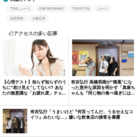
TFMニュース
ONE MORNING
TOKYO FM
ユージ
吉田明世
小林広幸
アクセスの多い記事
【心理テスト】知らず知らずのう
有吉弘行 高橋英樹が“痛風”にな
ちに“老け見え”してない!? あな
った意外な原因を明かす「真麻ち
たの無意識な「お疲れ度」チェ...
ゃんも『同じ物の食べ過ぎには...
有吉弘行「うまいけど『何言ってんだ、うるせえなコ
イツ』みたいな…」嫌いな飲食店の接客を暴露