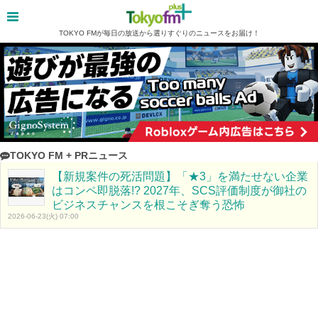
TOKYO FMが毎日の放送から選りすぐりのニュースをお届け！
TOKYO FM + PRニュース
【新規案件の死活問題】「★3」を満たせない企業
はコンペ即脱落!? 2027年、SCS評価制度が御社の
ビジネスチャンスを根こそぎ奪う恐怖
2026-06-23(火) 07:00