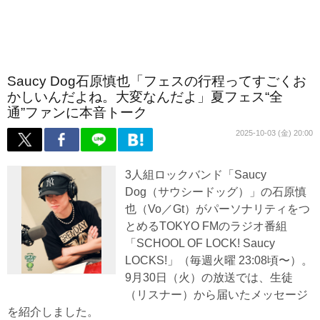
Saucy Dog石原慎也「フェスの行程ってすごくお
かしいんだよね。大変なんだよ」夏フェス“全
通”ファンに本音トーク
2025-10-03 (金) 20:00
3人組ロックバンド「Saucy
Dog（サウシードッグ）」の石原慎
也（Vo／Gt）がパーソナリティをつ
とめるTOKYO FMのラジオ番組
「SCHOOL OF LOCK! Saucy
LOCKS!」（毎週火曜 23:08頃〜）。
9月30日（火）の放送では、生徒
（リスナー）から届いたメッセージ
を紹介しました。