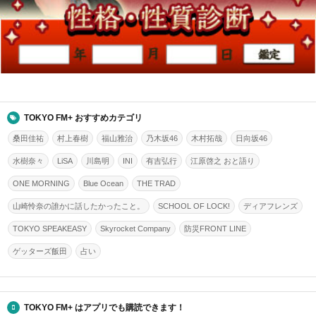
TOKYO FM+ おすすめカテゴリ
桑田佳祐
村上春樹
福山雅治
乃木坂46
木村拓哉
日向坂46
水樹奈々
LiSA
川島明
INI
有吉弘行
江原啓之 おと語り
ONE MORNING
Blue Ocean
THE TRAD
山崎怜奈の誰かに話したかったこと。
SCHOOL OF LOCK!
ディアフレンズ
TOKYO SPEAKEASY
Skyrocket Company
防災FRONT LINE
ゲッターズ飯田
占い
TOKYO FM+ はアプリでも購読できます！