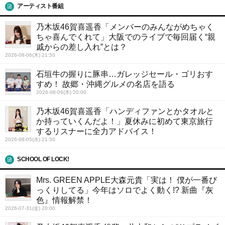
アーティスト番組
乃木坂46賀喜遥香「メンバーのみんながめちゃく
ちゃ喜んでくれて」大阪でのライブで毎回届く“親
戚からの差し入れ”とは？
2026-08-06(木) 21:50
石垣牛の握りに豚串…ガレッジセール・ゴリおす
すめ！ 故郷・沖縄グルメの名店を語る
2026-08-06(木) 20:00
乃木坂46賀喜遥香「ハンディファンとかタオルと
か持っていくんだよ！」夏休みに初めて東京旅行
するリスナーに全力アドバイス！
2026-08-05(水) 21:50
SCHOOL OF LOCK!
Mrs. GREEN APPLE大森元貴「実は！ 僕が一番び
っくりしてる」今年はソロでよく動く!? 新曲『灰
色』情報解禁！
2026-07-31(金) 20:00