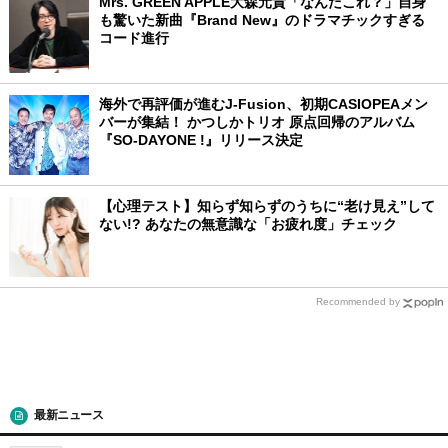
Mrs. GREEN APPLE大森元貴「なんだこれ？」自身
も驚いた新曲『Brand New』のドラマチックすぎる
コード進行
海外で再評価が進むJ-Fusion、初期CASIOPEAメン
バーが集結！ かつしかトリオ 原点回帰のアルバム
『SO-DAYONE !』リリース決定
【心理テスト】知らず知らずのうちに“老け見え”して
ない!? あなたの無意識な「お疲れ度」チェック
Recommended by
最新ニュース