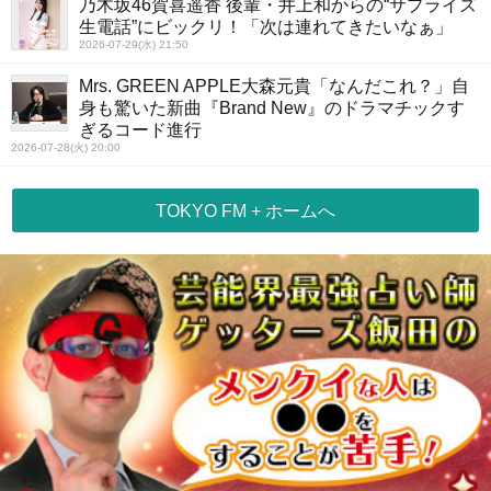
乃木坂46賀喜遥香 後輩・井上和からの“サプライズ
生電話”にビックリ！「次は連れてきたいなぁ」
2026-07-29(水) 21:50
Mrs. GREEN APPLE大森元貴「なんだこれ？」自
身も驚いた新曲『Brand New』のドラマチックす
ぎるコード進行
2026-07-28(火) 20:00
TOKYO FM + ホームへ