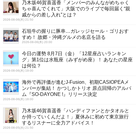
乃木坂46賀喜遥香「メンバーのみんながめちゃく
ちゃ喜んでくれて」大阪でのライブで毎回届く“親
戚からの差し入れ”とは？
2026-08-06(木) 21:50
石垣牛の握りに豚串…ガレッジセール・ゴリおす
すめ！ 故郷・沖縄グルメの名店を語る
2026-08-06(木) 20:00
今日の運勢 8月7日（金）「12星座占いランキン
グ」第1位は水瓶座（みずがめ座）！ あなたの星座
は何位？
2026-08-06(木) 19:00
海外で再評価が進むJ-Fusion、初期CASIOPEAメ
ンバーが集結！ かつしかトリオ 原点回帰のアルバ
ム『SO-DAYONE !』リリース決定
2026-08-06(木) 18:00
乃木坂46賀喜遥香「ハンディファンとかタオルと
か持っていくんだよ！」夏休みに初めて東京旅行
するリスナーに全力アドバイス！
2026-08-05(水) 21:50