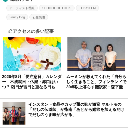
アーティスト番組
SCHOOL OF LOCK!
TOKYO FM
Saucy Dog
石原慎也
アクセスの多い記事
2026年8月「要注意日」カレンダ
ムーミンが教えてくれた「自分ら
ー 不成就日・仏滅・赤口はい
しく生きること」フィンランドで
つ？ 凶日が吉日と重なる日も...
30年以上暮らす翻訳家・森下圭...
インスタント食品やカップ麺の味が激変 マルトモの
「だしの伝道師」が指南「あとから鰹節を加えるだけ
でだしのうま味が広がる」