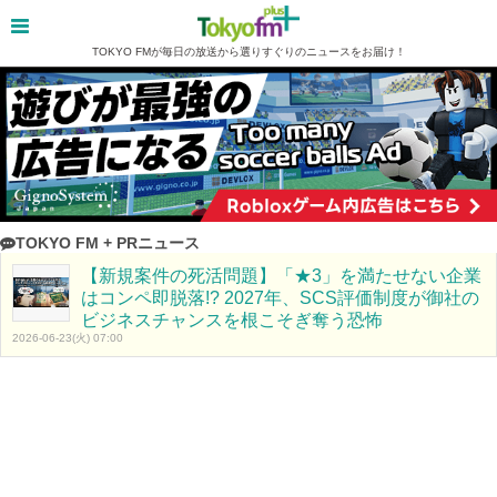
TOKYO FMが毎日の放送から選りすぐりのニュースをお届け！
TOKYO FM + PRニュース
【新規案件の死活問題】「★3」を満たせない企業
はコンペ即脱落!? 2027年、SCS評価制度が御社の
ビジネスチャンスを根こそぎ奪う恐怖
2026-06-23(火) 07:00