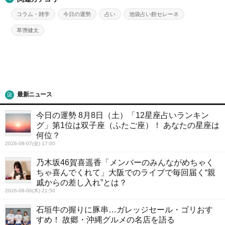
コラム・雑学
今日の運勢
占い
池袋占い館セレーネ
草彅健太
最新ニュース
今日の運勢 8月8日（土）「12星座占いランキン
グ」第1位は双子座（ふたご座）！ あなたの星座は
何位？
2026-08-07(金) 17:00
乃木坂46賀喜遥香「メンバーのみんながめちゃく
ちゃ喜んでくれて」大阪でのライブで毎回届く“親
戚からの差し入れ”とは？
2026-08-06(木) 21:50
石垣牛の握りに豚串…ガレッジセール・ゴリおす
すめ！ 故郷・沖縄グルメの名店を語る