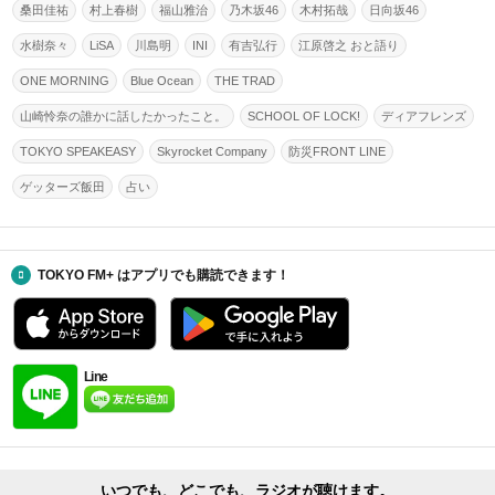
桑田佳祐
村上春樹
福山雅治
乃木坂46
木村拓哉
日向坂46
水樹奈々
LiSA
川島明
INI
有吉弘行
江原啓之 おと語り
ONE MORNING
Blue Ocean
THE TRAD
山崎怜奈の誰かに話したかったこと。
SCHOOL OF LOCK!
ディアフレンズ
TOKYO SPEAKEASY
Skyrocket Company
防災FRONT LINE
ゲッターズ飯田
占い
TOKYO FM+ はアプリでも購読できます！
Line
いつでも、どこでも、ラジオが聴けます。