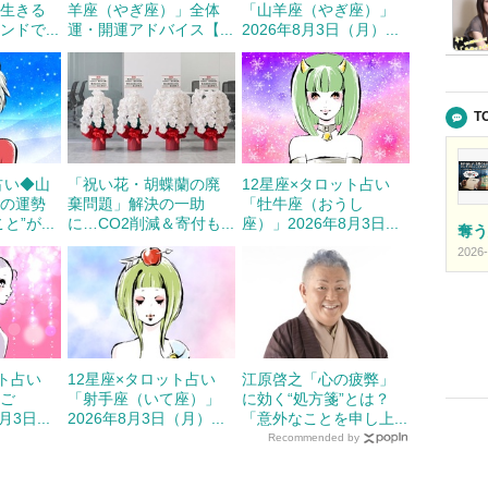
く生きる
羊座（やぎ座）」全体
「山羊座（やぎ座）」
ドで...
運・開運アドバイス【...
2026年8月3日（月）...
T
占い◆山
「祝い花・胡蝶蘭の廃
12星座×タロット占い
）の運勢
棄問題」解決の一助
「牡牛座（おうし
”が...
に…CO2削減＆寄付も...
座）」2026年8月3日...
奪う
2026-
ット占い
12星座×タロット占い
江原啓之「心の疲弊」
たご
「射手座（いて座）」
に効く“処方箋”とは？
3日...
2026年8月3日（月）...
「意外なことを申し上...
Recommended by