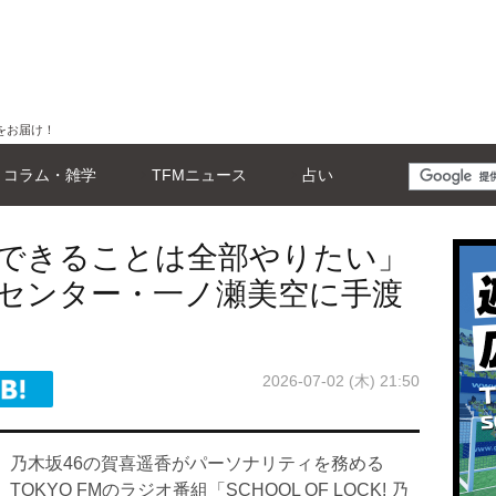
をお届け！
コラム・雑学
TFMニュース
占い
「できることは全部やりたい」
センター・一ノ瀬美空に手渡
2026-07-02 (木) 21:50
乃木坂46の賀喜遥香がパーソナリティを務める
TOKYO FMのラジオ番組「SCHOOL OF LOCK! 乃