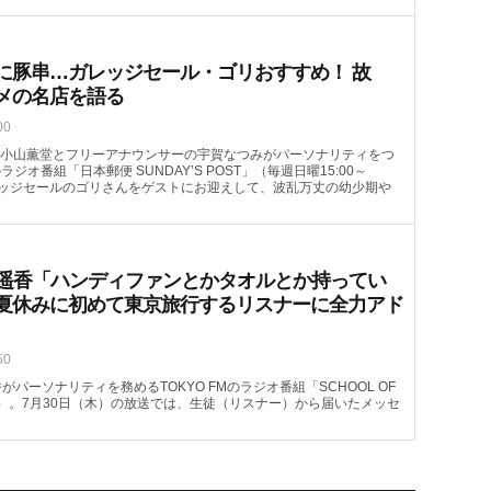
に豚串…ガレッジセール・ゴリおすすめ！ 故
メの名店を語る
00
小山薫堂とフリーアナウンサーの宇賀なつみがパーソナリティをつ
のラジオ番組「日本郵便 SUNDAY’S POST」（毎週日曜15:00～
ガレッジセールのゴリさんをゲストにお迎えして、波乱万丈の幼少期や
喜遥香「ハンディファンとかタオルとか持ってい
夏休みに初めて東京旅行するリスナーに全力アド
50
がパーソナリティを務めるTOKYO FMのラジオ番組「SCHOOL OF
08頃～）。7月30日（木）の放送では、生徒（リスナー）から届いたメッセ