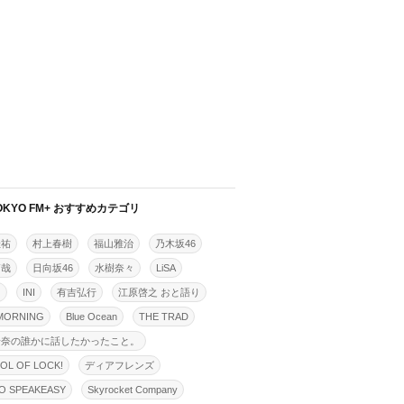
OKYO FM+ おすすめカテゴリ
佳祐
村上春樹
福山雅治
乃木坂46
拓哉
日向坂46
水樹奈々
LiSA
明
INI
有吉弘行
江原啓之 おと語り
MORNING
Blue Ocean
THE TRAD
怜奈の誰かに話したかったこと。
OL OF LOCK!
ディアフレンズ
O SPEAKEASY
Skyrocket Company