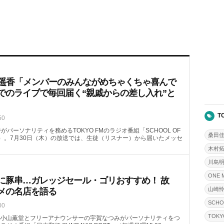
喜遥香「メンバーのみんながめちゃくちゃ喜んで
でのライブで毎回届く“親戚からの差し入れ”と
T
50
がパーソナリティを務めるTOKYO FMのラジオ番組「SCHOOL OF
桑田
08頃～）。7月30日（木）の放送では、生徒（リスナー）から届いたメッセ
木村
川島
ONE 
に豚串…ガレッジセール・ゴリおすすめ！ 故
山崎
メの名店を語る
SCHO
00
TOKY
小山薫堂とフリーアナウンサーの宇賀なつみがパーソナリティをつ