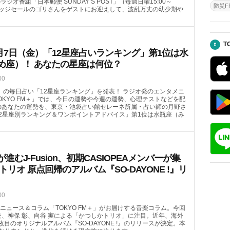
のラジオ番組「日本郵便 SUNDAY’S POST」（毎週日曜15:00～
防災FR
ガレッジセールのゴリさんをゲストにお迎えして、波乱万丈の幼少期や
T
月7日（金）「12星座占いランキング」第1位は水
め座）！ あなたの星座は何位？
00
（金）の毎日占い「12星座ランキング」を発表！ ラジオ発のエンタメニ
OKYO FM＋」では、今日の運勢や今週の運勢、心理テストなどを配
）のあなたの運勢を、東京・池袋占い館セレーネ所属・占い師の月野さ
2星座別ランキング＆ワンポイントアドバイス」第1位は水瓶座（み
むJ-Fusion、初期CASIOPEAメンバーが集
トリオ 原点回帰のアルバム『SO-DAYONE !』リ
00
ニュース＆コラム「TOKYO FM＋」がお届けする音楽コラム。今回
哲夫、神保 彰、向谷 実による「かつしかトリオ」に注目。近年、海外
4枚目のオリジナルアルバム『SO-DAYONE !』のリリースが決定。本