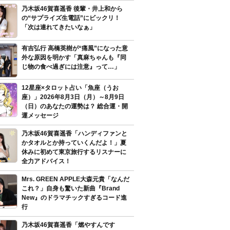
乃木坂46賀喜遥香 後輩・井上和から
の“サプライズ生電話”にビックリ！
「次は連れてきたいなぁ」
有吉弘行 高橋英樹が“痛風”になった意
外な原因を明かす「真麻ちゃんも『同
じ物の食べ過ぎには注意』って…」
12星座×タロット占い「魚座（うお
座）」2026年8月3日（月）～8月9日
（日）のあなたの運勢は？ 総合運・開
運メッセージ
乃木坂46賀喜遥香「ハンディファンと
かタオルとか持っていくんだよ！」夏
休みに初めて東京旅行するリスナーに
全力アドバイス！
Mrs. GREEN APPLE大森元貴「なんだ
これ？」自身も驚いた新曲『Brand
New』のドラマチックすぎるコード進
行
乃木坂46賀喜遥香「燃やすんです