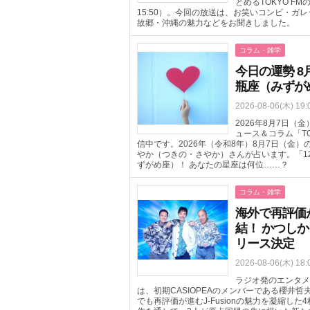
とめるTOKYO FM
15:50）。今回の放送は、お笑いコンビ・
故郷・沖縄の魅力などをお聞きしました。
コラム・雑学
今日の運勢 8
瓶座（みずが
2026-08-06(木) 19:
2026年8月7日
ュース＆コラム「T
信中です。2026年（令和8年）8月7日（金
やか（つきの・さやか）さんが占います。「1
ずがめ座）！ あなたの星座は何位……？
コラム・雑学
海外で再評価が進
結！ かつしか
リース決定
2026-08-06(木) 18:
ラジオ発のエンタメ
は、初期CASIOPEAのメンバーである櫻井
でも再評価が進むJ-Fusionの魅力を凝縮した