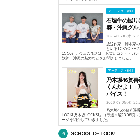
アーティスト番組
石垣牛の握り
郷・沖縄グル
2026-08-06(木) 20:
放送作家・脚本家の
とめるTOKYO FM
15:50）。今回の放送は、お笑いコンビ・
故郷・沖縄の魅力などをお聞きしました。
アーティスト番組
乃木坂46賀
くんだよ！」
バイス！
2026-08-05(水) 21:
乃木坂46の賀喜遥香
LOCK! 乃木坂LOCKS!」（毎週木曜23:
ージを紹介していきました。
SCHOOL OF LOCK!