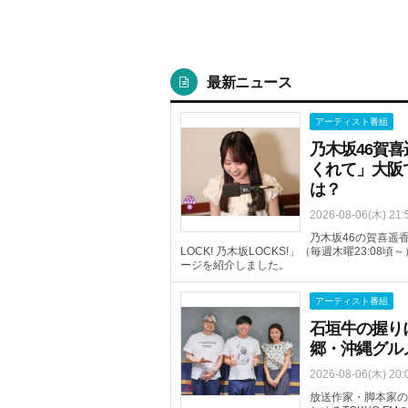
最新ニュース
アーティスト番組
乃木坂46賀
くれて」大阪
は？
2026-08-06(木) 21:
乃木坂46の賀喜遥香
LOCK! 乃木坂LOCKS!」（毎週木曜23:
ージを紹介しました。
アーティスト番組
石垣牛の握り
郷・沖縄グル
2026-08-06(木) 20:
放送作家・脚本家の