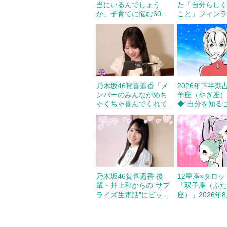
当にいるんでしょう
た「自分らし
か」子育てに悩む60...
こと」フィンラン
乃木坂46賀喜遥香「メ
2026年下半期
ンバーのみんながめち
羊座（やぎ座
ゃくちゃ喜んでくれて...
◆“自分を知ること
乃木坂46賀喜遥香 後
12星座×タロ
輩・井上和からの“サプ
「双子座（ふ
ライズ生電話”にビッ...
座）」2026年8月