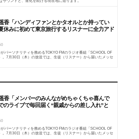
なサウンドと、進化を続ける現在地に迫ります。
喜遥香「ハンディファンとかタオルとか持ってい
夏休みに初めて東京旅行するリスナーに全力アド
50
がパーソナリティを務めるTOKYO FMのラジオ番組「SCHOOL OF
08頃～）。7月30日（木）の放送では、生徒（リスナー）から届いたメッセ
喜遥香「メンバーのみんながめちゃくちゃ喜んで
でのライブで毎回届く“親戚からの差し入れ”と
50
がパーソナリティを務めるTOKYO FMのラジオ番組「SCHOOL OF
08頃～）。7月30日（木）の放送では、生徒（リスナー）から届いたメッセ