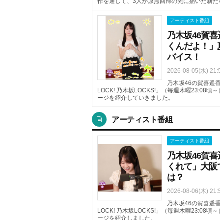
作を通して、3人が原点回帰の先に描いた新た
アーティスト番組
乃木坂46賀
くんだよ！」
バイス！
2026-08-05(水) 21:
乃木坂46の賀喜遥香
LOCK! 乃木坂LOCKS!」（毎週木曜23:
ージを紹介していきました。
アーティスト番組
アーティスト番組
乃木坂46賀
くれて」大阪
は？
2026-08-06(木) 21:
乃木坂46の賀喜遥香
LOCK! 乃木坂LOCKS!」（毎週木曜23:
ージを紹介しました。