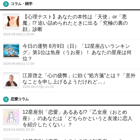
コラム・雑学
【心理テスト】あなたの本性は「天使」or「悪
魔」!? 追い詰められたときに出る「究極の裏の
顔」診断
2026-08-08(土) 20:00
今日の運勢 8月9日（日）「12星座占いランキン
グ」第1位は魚座（うお座）！ あなたの星座は何
位？
2026-08-08(土) 17:00
江原啓之「心の疲弊」に効く“処方箋”とは？「意外
なことを申し上げるようだけれど…」
2026-08-07(金) 21:20
恋愛コラム
12星座別「恋愛」あるある!?「乙女座（おとめ
座）」のあなたは「どちらかというと友達に恋人
を紹介したくない」？
2026-02-09(月) 22:30