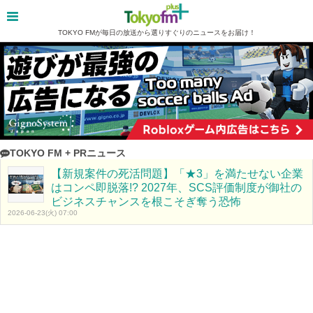
TOKYO FMが毎日の放送から選りすぐりのニュースをお届け！
TOKYO FM + PRニュース
【新規案件の死活問題】「★3」を満たせない企業
はコンペ即脱落!? 2027年、SCS評価制度が御社の
ビジネスチャンスを根こそぎ奪う恐怖
2026-06-23(火) 07:00