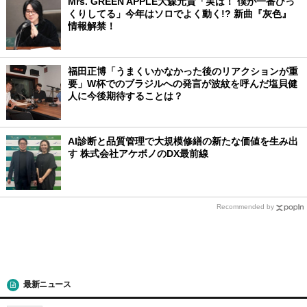
Mrs. GREEN APPLE大森元貴「実は！ 僕が一番びっ
くりしてる」今年はソロでよく動く!? 新曲『灰色』
情報解禁！
福田正博「うまくいかなかった後のリアクションが重
要」W杯でのブラジルへの発言が波紋を呼んだ塩貝健
人に今後期待することは？
AI診断と品質管理で大規模修繕の新たな価値を生み出
す 株式会社アケボノのDX最前線
Recommended by
最新ニュース