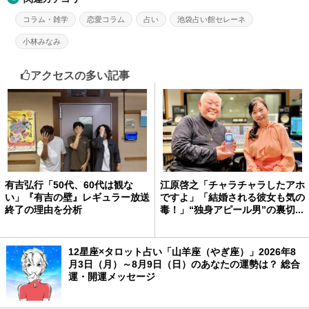
コラム・雑学
恋愛コラム
占い
池袋占い館セレーネ
小林みなみ
アクセスの多い記事
有吉弘行「50代、60代は観な
江原啓之「チャラチャラしたアホ
い」『有吉の壁』レギュラー放送
ですよ」「結婚される彼女も気の
終了の理由を分析
毒！」“独身アピール男”の裏切...
12星座×タロット占い「山羊座（やぎ座）」2026年8
月3日（月）～8月9日（日）のあなたの運勢は？ 総合
運・開運メッセージ