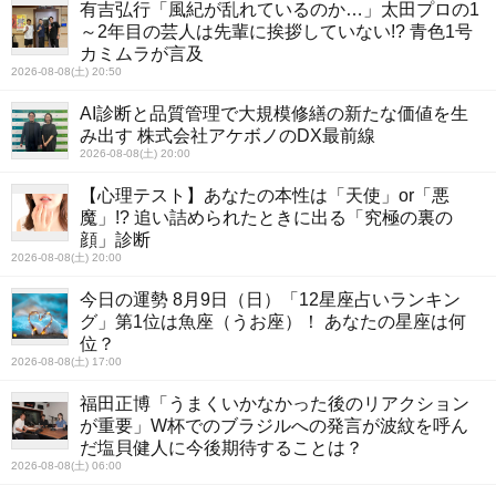
有吉弘行「風紀が乱れているのか…」太田プロの1
～2年目の芸人は先輩に挨拶していない!? 青色1号
カミムラが言及
2026-08-08(土) 20:50
AI診断と品質管理で大規模修繕の新たな価値を生
み出す 株式会社アケボノのDX最前線
2026-08-08(土) 20:00
【心理テスト】あなたの本性は「天使」or「悪
魔」!? 追い詰められたときに出る「究極の裏の
顔」診断
2026-08-08(土) 20:00
今日の運勢 8月9日（日）「12星座占いランキン
グ」第1位は魚座（うお座）！ あなたの星座は何
位？
2026-08-08(土) 17:00
福田正博「うまくいかなかった後のリアクション
が重要」W杯でのブラジルへの発言が波紋を呼ん
だ塩貝健人に今後期待することは？
2026-08-08(土) 06:00