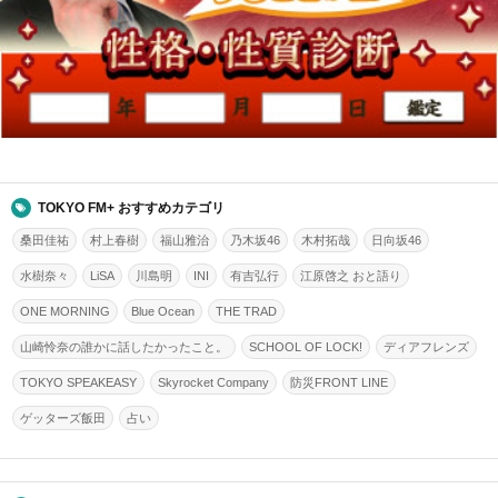
TOKYO FM+ おすすめカテゴリ
桑田佳祐
村上春樹
福山雅治
乃木坂46
木村拓哉
日向坂46
水樹奈々
LiSA
川島明
INI
有吉弘行
江原啓之 おと語り
ONE MORNING
Blue Ocean
THE TRAD
山崎怜奈の誰かに話したかったこと。
SCHOOL OF LOCK!
ディアフレンズ
TOKYO SPEAKEASY
Skyrocket Company
防災FRONT LINE
ゲッターズ飯田
占い