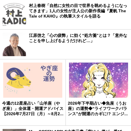
村上春樹「自然に女性の目で世界を眺めるようになっ
てきます」1人の女性が主人公の新作長編『夏帆 The
Tale of KAHO』の執筆スタイルを語る
江原啓之「心の疲弊」に効く“処方箋”とは？「意外な
ことを申し上げるようだけれど…」
今週の12星座占い「山羊座（や
2026年下半期占い◆魚座（うお
ぎ座）」全体運・開運アドバイス
座）の運勢◆“ライフワークバラ
【2026年7月27日（月）～8月2...
ンス”が開運のカギに!? エンジ...