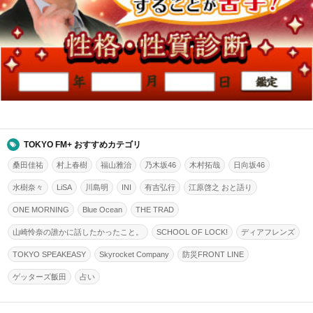
TOKYO FM+ おすすめカテゴリ
桑田佳祐
村上春樹
福山雅治
乃木坂46
木村拓哉
日向坂46
水樹奈々
LiSA
川島明
INI
有吉弘行
江原啓之 おと語り
ONE MORNING
Blue Ocean
THE TRAD
山崎怜奈の誰かに話したかったこと。
SCHOOL OF LOCK!
ディアフレンズ
TOKYO SPEAKEASY
Skyrocket Company
防災FRONT LINE
ゲッターズ飯田
占い