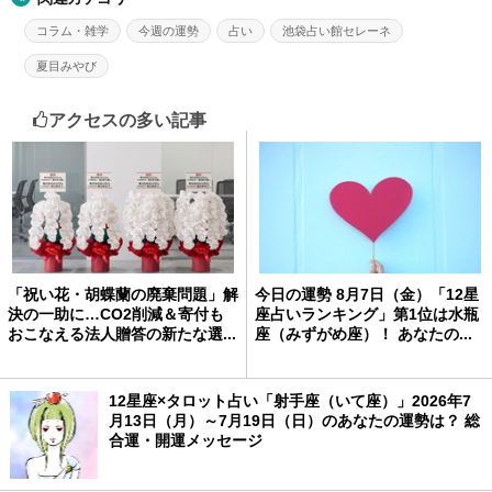
コラム・雑学
今週の運勢
占い
池袋占い館セレーネ
夏目みやび
アクセスの多い記事
「祝い花・胡蝶蘭の廃棄問題」解
今日の運勢 8月7日（金）「12星
決の一助に…CO2削減＆寄付も
座占いランキング」第1位は水瓶
おこなえる法人贈答の新たな選...
座（みずがめ座）！ あなたの...
12星座×タロット占い「射手座（いて座）」2026年7
月13日（月）～7月19日（日）のあなたの運勢は？ 総
合運・開運メッセージ