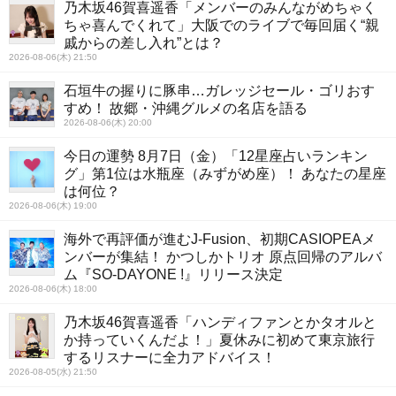
乃木坂46賀喜遥香「メンバーのみんながめちゃく
ちゃ喜んでくれて」大阪でのライブで毎回届く“親
戚からの差し入れ”とは？
2026-08-06(木) 21:50
石垣牛の握りに豚串…ガレッジセール・ゴリおす
すめ！ 故郷・沖縄グルメの名店を語る
2026-08-06(木) 20:00
今日の運勢 8月7日（金）「12星座占いランキン
グ」第1位は水瓶座（みずがめ座）！ あなたの星座
は何位？
2026-08-06(木) 19:00
海外で再評価が進むJ-Fusion、初期CASIOPEAメ
ンバーが集結！ かつしかトリオ 原点回帰のアルバ
ム『SO-DAYONE !』リリース決定
2026-08-06(木) 18:00
乃木坂46賀喜遥香「ハンディファンとかタオルと
か持っていくんだよ！」夏休みに初めて東京旅行
するリスナーに全力アドバイス！
2026-08-05(水) 21:50