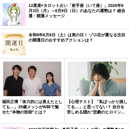
12星座×タロット占い「射手座（いて座）」2026年8
月3日（月）～8月9日（日）のあなたの運勢は？ 総合
運・開運メッセージ
令和8年8月8日（土）は寅の日！ ゾロ目が重なる注目
の開運日のおすすめアクションは？
福田正博「体力的には衰えたとし
【心理テスト】「私ばっかり損し
ても…」39歳メッシがW杯で魅
てる…」と思ってない？ 自分を
せた"本物の技術"とは？
苦しめる隠れ“悲劇のヒロイン...