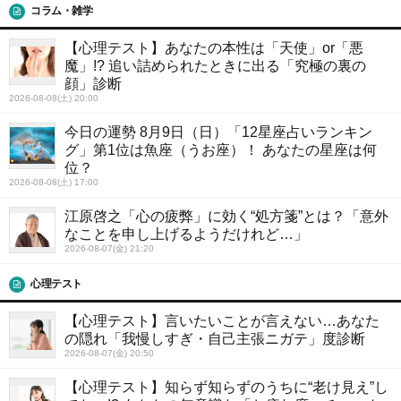
コラム・雑学
【心理テスト】あなたの本性は「天使」or「悪
魔」!? 追い詰められたときに出る「究極の裏の
顔」診断
2026-08-08(土) 20:00
今日の運勢 8月9日（日）「12星座占いランキン
グ」第1位は魚座（うお座）！ あなたの星座は何
位？
2026-08-08(土) 17:00
江原啓之「心の疲弊」に効く“処方箋”とは？「意外
なことを申し上げるようだけれど…」
2026-08-07(金) 21:20
心理テスト
【心理テスト】言いたいことが言えない…あなた
の隠れ「我慢しすぎ・自己主張ニガテ」度診断
2026-08-07(金) 20:50
【心理テスト】知らず知らずのうちに“老け見え”し