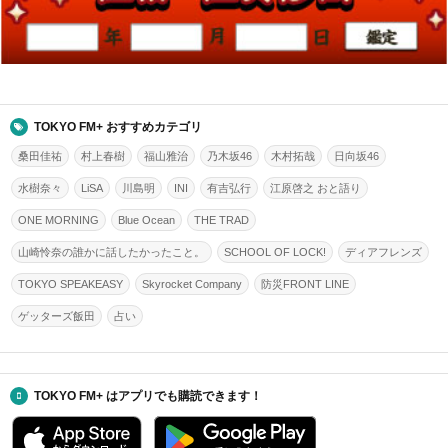
TOKYO FM+ おすすめカテゴリ
桑田佳祐
村上春樹
福山雅治
乃木坂46
木村拓哉
日向坂46
水樹奈々
LiSA
川島明
INI
有吉弘行
江原啓之 おと語り
ONE MORNING
Blue Ocean
THE TRAD
山崎怜奈の誰かに話したかったこと。
SCHOOL OF LOCK!
ディアフレンズ
TOKYO SPEAKEASY
Skyrocket Company
防災FRONT LINE
ゲッターズ飯田
占い
TOKYO FM+ はアプリでも購読できます！