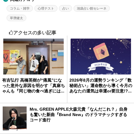
コラム・雑学
心理テスト
占い
池袋占い館セレーネ
草彅健太
アクセスの多い記事
有吉弘行 高橋英樹が“痛風”にな
2026年8月の運勢ランキング「数
った意外な原因を明かす「真麻ち
秘術占い」運命数から導く今月の
ゃんも『同じ物の食べ過ぎには...
あなたの運気は幸運or要注意!?...
Mrs. GREEN APPLE大森元貴「なんだこれ？」自身
も驚いた新曲『Brand New』のドラマチックすぎる
コード進行