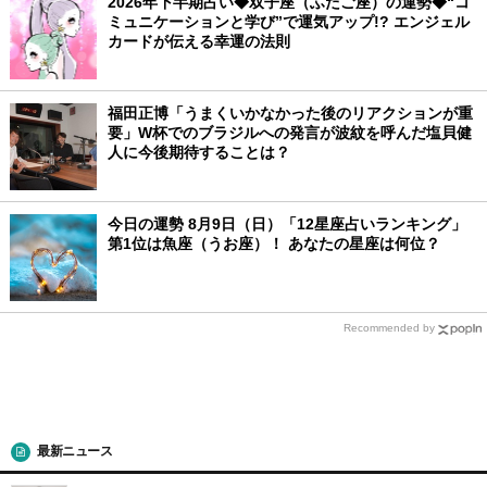
2026年下半期占い◆双子座（ふたご座）の運勢◆“コ
ミュニケーションと学び”で運気アップ!? エンジェル
カードが伝える幸運の法則
福田正博「うまくいかなかった後のリアクションが重
要」W杯でのブラジルへの発言が波紋を呼んだ塩貝健
人に今後期待することは？
今日の運勢 8月9日（日）「12星座占いランキング」
第1位は魚座（うお座）！ あなたの星座は何位？
Recommended by
最新ニュース