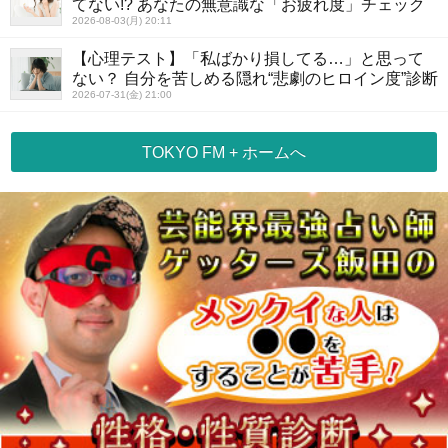
てない!? あなたの無意識な「お疲れ度」チェック
2026-08-03(月) 20:11
【心理テスト】「私ばかり損してる…」と思って
ない？ 自分を苦しめる隠れ“悲劇のヒロイン度”診断
2026-07-31(金) 21:00
TOKYO FM + ホームへ