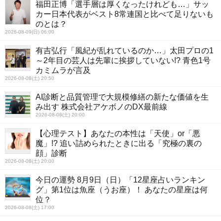
福田正博「選手層は厚くなったけれども…」サッ
カー日本代表がベスト8常連国と比べて足りないも
のとは？
2026-08-09(日) 06:00
有吉弘行「風紀が乱れているのか…」太田プロの1
～2年目の芸人は先輩に挨拶していない!? 青色1号
カミムラが言及
2026-08-08(土) 20:50
AI診断と品質管理で大規模修繕の新たな価値を生
み出す 株式会社アケボノのDX最前線
2026-08-08(土) 20:00
【心理テスト】あなたの本性は「天使」or「悪
魔」!? 追い詰められたときに出る「究極の裏の
顔」診断
2026-08-08(土) 20:00
今日の運勢 8月9日（日）「12星座占いランキン
グ」第1位は魚座（うお座）！ あなたの星座は何
位？
2026-08-08(土) 17:00