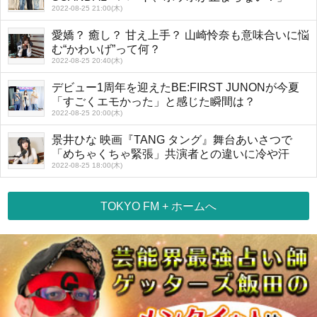
2022-08-25 21:00(木)
愛嬌？ 癒し？ 甘え上手？ 山崎怜奈も意味合いに悩
む“かわいげ”って何？
2022-08-25 20:40(木)
デビュー1周年を迎えたBE:FIRST JUNONが今夏
「すごくエモかった」と感じた瞬間は？
2022-08-25 20:00(木)
景井ひな 映画『TANG タング』舞台あいさつで
「めちゃくちゃ緊張」共演者との違いに冷や汗
2022-08-25 18:00(木)
TOKYO FM + ホームへ