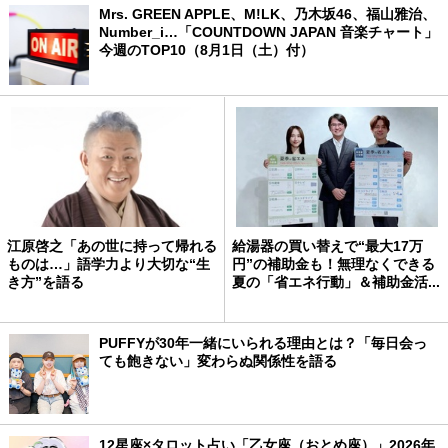
Mrs. GREEN APPLE、M!LK、乃木坂46、福山雅治、
Number_i…「COUNTDOWN JAPAN 音楽チャート」
今週のTOP10（8月1日（土）付）
江原啓之「あの世に持って帰れる
給湯器の買い替えで“最大17万
ものは…」語学力より大切な“生
円”の補助金も！無理なくできる
き方”を語る
夏の「省エネ行動」＆補助金活...
PUFFYが30年一緒にいられる理由とは？「毎日会っ
ても飽きない」変わらぬ関係性を語る
12星座×タロット占い「乙女座（おとめ座）」2026年