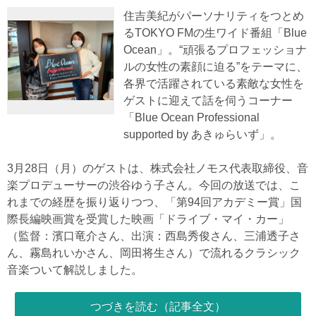
住吉美紀がパーソナリティをつとめ
るTOKYO FMの生ワイド番組「Blue
Ocean」。“頑張るプロフェッショナ
ルの女性の素顔に迫る”をテーマに、
各界で活躍されている素敵な女性を
ゲストに迎えて話を伺うコーナー
「Blue Ocean Professional
supported by あきゅらいず」。
3月28日（月）のゲストは、株式会社ノモス代表取締役、音
楽プロデューサーの渋谷ゆう子さん。今回の放送では、こ
れまでの経歴を振り返りつつ、「第94回アカデミー賞」国
際長編映画賞を受賞した映画「ドライブ・マイ・カー」
（監督：濱口竜介さん、出演：西島秀俊さん、三浦透子さ
ん、霧島れいかさん、岡田将生さん）で流れるクラシック
音楽ついて解説しました。
つづきを読む（記事全文）