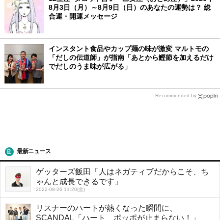
8月3日（月）～8月9日（日）のあなたの運勢は？ 総
合運・開運メッセージ
インスタント食品やカップ麺の味が激変 マルトモの
「だしの伝道師」が指南「あとから鰹節を加えるだけ
でだしのうま味が広がる」
Recommended by
最新ニュース
ゲッターズ飯田「人はネガティブだからこそ、ち
ゃんと成長できるです」
2022-08-26 11:20(金)
リスナーのハートが熱くなった瞬間に、
SCANDAL「ハート、ポッポが止まらない！」