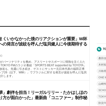
まくいかなかった後のリアクションが重要」W杯
への発言が波紋を呼んだ塩貝健人に今後期待する
T
00
桑田
がパーソナリティを務め、アスリートやスポーツに情熱を注ぐ人た
木村
FMのラジオ番組「SPORTS BEAT supported by TOYOTA」
（土）の放送も、先週に引き続き、ゲストにサッカー元日本代表の福田正博
川島
カップ26（以下、W杯）」でブラジルに対する発言が波紋を呼んだ塩貝
紹介します。
ONE 
山崎
SCHO
華」劇伴を担当！リーガルリリー・たかはしほの
TOKY
り方が面白かった」最新曲「コニファー」制作秘
防災FR