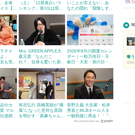
）」全体
（土）「12星座占いラ
いことが言えない…あ
ス【...
ンキング」第1位は双...
なたの隠れ「我慢しす...
T
ャラチャ
Mrs. GREEN APPLE大
2026年8月の開運カレン
すよ」
森元貴「なんだこ
ダー｜一粒万倍日・天
奪う
も気...
れ？」自身も驚いた新...
赦日・大安・寅の日・...
2026-
食品やカ
有吉弘行 高橋英樹が“痛
長野久義 大先輩・松井
変 マル
風”になった意外な原因
秀喜とMLBオールスタ
道師...
を明かす「真麻ちゃん...
ー観戦後に再会！「『...
Recommended by