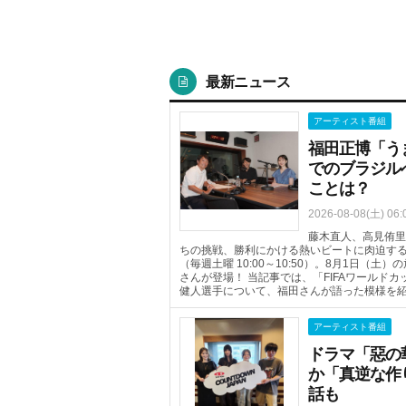
最新ニュース
アーティスト番組
福田正博「う
でのブラジル
ことは？
2026-08-08(土) 06:
藤木直人、高見侑里
ちの挑戦、勝利にかける熱いビートに肉迫するTOKYO 
（毎週土曜 10:00～10:50）。8月1日
さんが登場！ 当記事では、「FIFAワールド
健人選手について、福田さんが語った模様を
アーティスト番組
ドラマ「惡の
か「真逆な作
話も