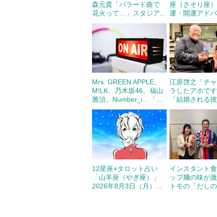
森元貴「バラード曲で
座（さそり座
花火って…」スタジア...
運・開運アドバイ
Mrs. GREEN APPLE、
江原啓之「チ
M!LK、乃木坂46、福山
ラしたアホで
雅治、Number_i…「...
「結婚される彼女
12星座×タロット占い
インスタント
「山羊座（やぎ座）」
ップ麺の味が激
2026年8月3日（月）...
トモの「だしの伝