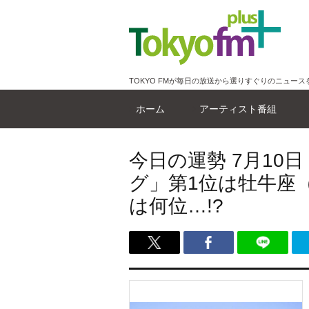
TOKYO FMが毎日の放送から選りすぐりのニュース
ホーム
アーティスト番組
今日の運勢 7月10
グ」第1位は牡牛座
は何位…!?