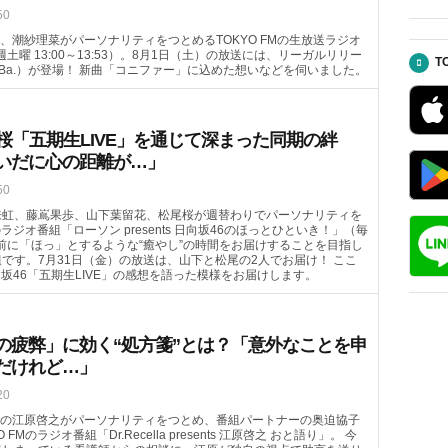
50
、潮紗理菜がパーソナリティをつとめるTOKYO FMの生放送ラジオ
毎週土曜 13:00～13:53）。8月1日（土）の放送には、リーガルリリー
T
（Ba.）が登場！ 新曲「コニファー」に込めた想いなどを伺いました。
桜「五期生LIVE」を通じて深まった同期の絆
いだに心の距離が…」
50
来虹、藤嶌果歩、山下葉留花、松尾桜が週替わりでパーソナリティを
のラジオ番組「ローソン presents 日向坂46のほっとひといき！」（毎
ランチ前に「ほっ」とするような“癒やし”の時間をお届けすることを目指し
です。7月31日（金）の放送は、山下と松尾の2人でお届け！ ここ
向坂46「五期生LIVE」の感想を語った模様をお届けします。
の疲弊」に効く“処方箋”とは？「意外なことを申
だけれど…」
20
の江原啓之がパーソナリティをつとめ、番組パートナーの奥迫協子
FMのラジオ番組「Dr.Recella presents 江原啓之 おと語り」。 今