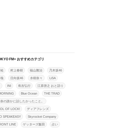
OKYO FM+ おすすめカテゴリ
佳祐
村上春樹
福山雅治
乃木坂46
拓哉
日向坂46
水樹奈々
LiSA
明
INI
有吉弘行
江原啓之 おと語り
MORNING
Blue Ocean
THE TRAD
怜奈の誰かに話したかったこと。
OL OF LOCK!
ディアフレンズ
O SPEAKEASY
Skyrocket Company
ONT LINE
ゲッターズ飯田
占い