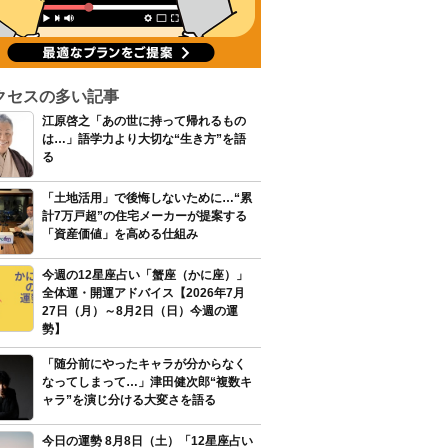
クセスの多い記事
江原啓之「あの世に持って帰れるもの
は…」語学力より大切な“生き方”を語
る
「土地活用」で後悔しないために…“累
計7万戸超”の住宅メーカーが提案する
「資産価値」を高める仕組み
今週の12星座占い「蟹座（かに座）」
全体運・開運アドバイス【2026年7月
27日（月）～8月2日（日）今週の運
勢】
「随分前にやったキャラが分からなく
なってしまって…」津田健次郎“複数キ
ャラ”を演じ分ける大変さを語る
今日の運勢 8月8日（土）「12星座占い