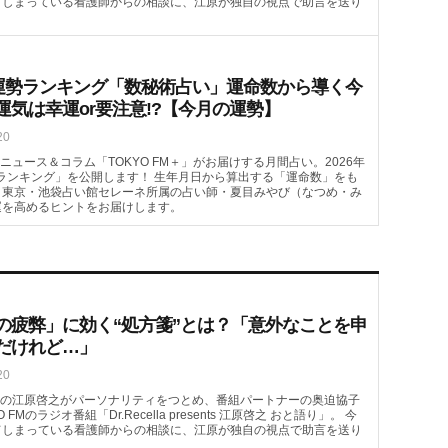
てしまっている看護師からの相談に、江原が独自の視点で助言を送り
月の運勢ランキング「数秘術占い」運命数から導く今
運気は幸運or要注意!?【今月の運勢】
20
ュース＆コラム「TOKYO FM＋」がお届けする月間占い。2026年
ランキング」を公開します！ 生年月日から算出する「運命数」をも
。東京・池袋占い館セレーネ所属の占い師・夏目みやび（なつめ・み
運を高めるヒントをお届けします。
の疲弊」に効く“処方箋”とは？「意外なことを申
だけれど…」
20
の江原啓之がパーソナリティをつとめ、番組パートナーの奥迫協子
FMのラジオ番組「Dr.Recella presents 江原啓之 おと語り」。 今
てしまっている看護師からの相談に、江原が独自の視点で助言を送り