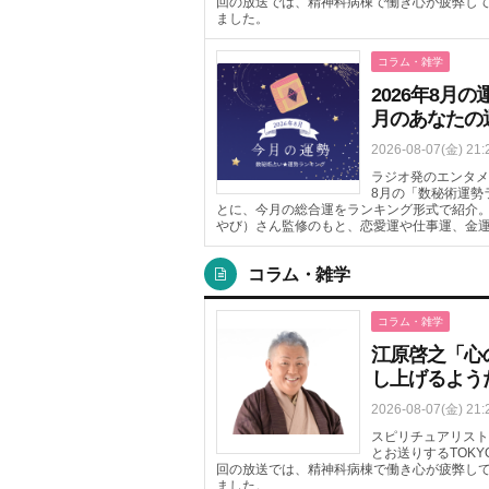
回の放送では、精神科病棟で働き心が疲弊し
ました。
コラム・雑学
2026年8
月のあなたの
2026-08-07(金) 21:
ラジオ発のエンタメニ
8月の「数秘術運勢
とに、今月の総合運をランキング形式で紹介
やび）さん監修のもと、恋愛運や仕事運、金
コラム・雑学
コラム・雑学
江原啓之「心
し上げるよう
2026-08-07(金) 21:
スピリチュアリスト
とお送りするTOKYO 
回の放送では、精神科病棟で働き心が疲弊し
ました。