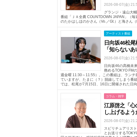
2026-08-07(金) 21:
グランジ・遠山大輔
番組「ＪＡ全農 COUNTDOWN JAPAN」（
のたかはしほのかさん（Vo.／Gt.）と海さん
アーティスト番組
日向坂46松尾
「知らないあ
2026-08-07(金) 21:
日向坂46の髙橋未
務めるTOKYO FM
週金曜 11:30～11:55）。この番組は、
ていますが、たまに（？）脱線してしまう番組
では、松尾が7月15日、16日に開催された日
コラム・雑学
江原啓之「心
し上げるよう
2026-08-07(金) 21:
スピリチュアリスト
とお送りするTOKYO 