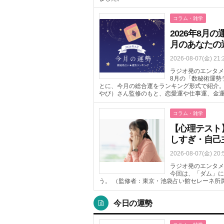
コラム・雑学
2026年8
月のあなたの
2026-08-07(金) 21:
ラジオ発のエンタメニ
8月の「数秘術運勢
とに、今月の総合運をランキング形式で紹介
やび）さん監修のもと、恋愛運や仕事運、金
コラム・雑学
【心理テスト
しすぎ・自己
2026-08-07(金) 20:
ラジオ発のエンタメ
今回は、「ダム」に
う。 （監修者：東京・池袋占い館セレーネ所
今日の運勢