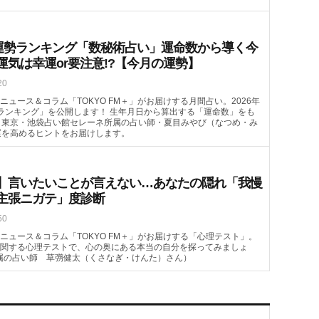
月の運勢ランキング「数秘術占い」運命数から導く今
運気は幸運or要注意!?【今月の運勢】
20
ュース＆コラム「TOKYO FM＋」がお届けする月間占い。2026年
ランキング」を公開します！ 生年月日から算出する「運命数」をも
。東京・池袋占い館セレーネ所属の占い師・夏目みやび（なつめ・み
運を高めるヒントをお届けします。
】言いたいことが言えない…あなたの隠れ「我慢
主張ニガテ」度診断
50
ニュース＆コラム「TOKYO FM＋」がお届けする「心理テスト」。
関する心理テストで、心の奥にある本当の自分を探ってみましょ
属の占い師 草彅健太（くさなぎ・けんた）さん）