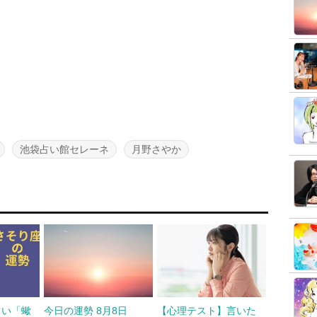
池袋占い館セレーネ
月野さやか
占い「蠍
今日の運勢 8月8日
【心理テスト】言いた