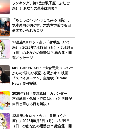
ランキング」第1位は双子座（ふたご
座）！ あなたの星座は何位？
「ちょっとヘラヘラしてみる（笑）」
坂本美雨が明かす、大先輩の前でも自
然体でいられるコツ
12星座×タロット占い「射手座（いて
座）」2026年7月13日（月）～7月19日
（日）のあなたの運勢は？ 総合運・開
運メッセージ
Mrs. GREEN APPLE大森元貴 メンバー
からの“珍しい反応”を明かす！ 映画
『スパイダーマン』主題歌「Brand
New」制作秘話
2026年8月「要注意日」カレンダー
不成就日・仏滅・赤口はいつ？ 凶日が
吉日と重なる日も解説！
12星座×タロット占い「魚座（うお
座）」2026年8月3日（月）～8月9日
（日）のあなたの運勢は？ 総合運・開