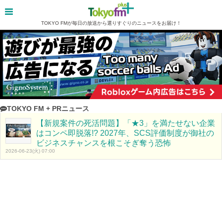
TOKYO FMが毎日の放送から選りすぐりのニュースをお届け！
TOKYO FM + PRニュース
【新規案件の死活問題】「★3」を満たせない企業
はコンペ即脱落!? 2027年、SCS評価制度が御社の
ビジネスチャンスを根こそぎ奪う恐怖
2026-06-23(火) 07:00