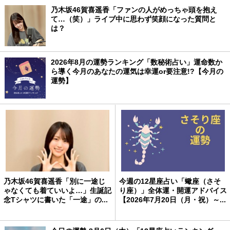
乃木坂46賀喜遥香「ファンの人がめっちゃ頭を抱え
て…（笑）」ライブ中に思わず笑顔になった質問と
は？
2026年8月の運勢ランキング「数秘術占い」運命数か
ら導く今月のあなたの運気は幸運or要注意!?【今月の
運勢】
乃木坂46賀喜遥香「別に一途じ
今週の12星座占い「蠍座（さそ
ゃなくても着ていいよ…」生誕記
り座）」全体運・開運アドバイス
念Tシャツに書いた「一途」の...
【2026年7月20日（月・祝）～...