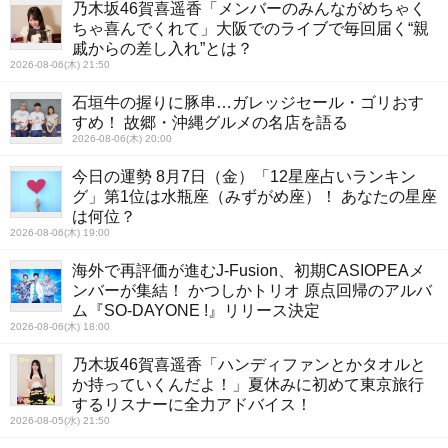
乃木坂46賀喜遥香「メンバーのみんながめちゃく
ちゃ喜んでくれて」大阪でのライブで毎回届く“親
戚からの差し入れ”とは？
2026-08-06(木) 21:50
石垣牛の握りに豚串…ガレッジセール・ゴリおす
すめ！ 故郷・沖縄グルメの名店を語る
2026-08-06(木) 20:00
今日の運勢 8月7日（金）「12星座占いランキン
グ」第1位は水瓶座（みずがめ座）！ あなたの星座
は何位？
2026-08-06(木) 19:00
海外で再評価が進むJ-Fusion、初期CASIOPEAメ
ンバーが集結！ かつしかトリオ 原点回帰のアルバ
ム『SO-DAYONE !』リリース決定
2026-08-06(木) 18:00
乃木坂46賀喜遥香「ハンディファンとかタオルと
か持っていくんだよ！」夏休みに初めて東京旅行
するリスナーに全力アドバイス！
2026-08-05(水) 21:50