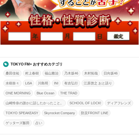
TOKYO FM+ おすすめカテゴリ
桑田佳祐
村上春樹
福山雅治
乃木坂46
木村拓哉
日向坂46
水樹奈々
LiSA
川島明
INI
有吉弘行
江原啓之 おと語り
ONE MORNING
Blue Ocean
THE TRAD
山崎怜奈の誰かに話したかったこと。
SCHOOL OF LOCK!
ディアフレンズ
TOKYO SPEAKEASY
Skyrocket Company
防災FRONT LINE
ゲッターズ飯田
占い