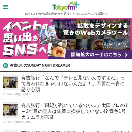
TOKYO FMが毎日の放送から選りすぐりのニュースをお届け！
有吉弘行のSUNDAY NIGHT DREAMER
有吉弘行「なんで『テレビ見ないんですよね』っ
て言われなきゃいけないんだよ！」不要な一言に
怒り心頭
2026-08-09(日) 19:00
有吉弘行「風紀が乱れているのか…」太田プロの1
～2年目の芸人は先輩に挨拶していない!? 青色1号
カミムラが言及
2026-08-08(土) 20:50