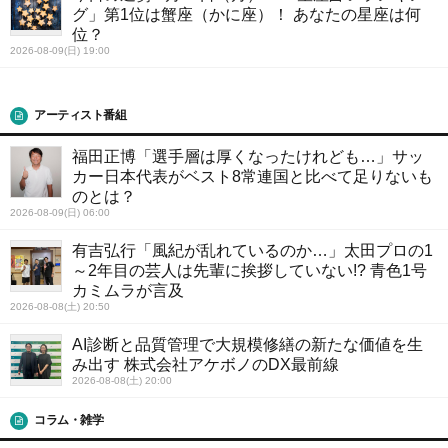
グ」第1位は蟹座（かに座）！ あなたの星座は何
位？
2026-08-09(日) 19:00
アーティスト番組
福田正博「選手層は厚くなったけれども…」サッ
カー日本代表がベスト8常連国と比べて足りないも
のとは？
2026-08-09(日) 06:00
有吉弘行「風紀が乱れているのか…」太田プロの1
～2年目の芸人は先輩に挨拶していない!? 青色1号
カミムラが言及
2026-08-08(土) 20:50
AI診断と品質管理で大規模修繕の新たな価値を生
み出す 株式会社アケボノのDX最前線
2026-08-08(土) 20:00
コラム・雑学