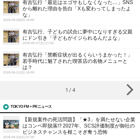
有吉弘行「最近はエゴサもしなくなった…」SNS
から離れた理由を告白「Xも変わってしまったよ
な」
2026-06-28(日) 19:00
有吉弘行、子どもの試合に夢中になりすぎる父親
にドン引き「子どもがイジられるんだよな」
2026-06-27(土) 21:50
有吉弘行「禁断症状が出るくらいうまかった！」
若手時代に魅了された喫茶店の名物メニューと
は？
2026-06-21(日) 19:00
1
/
4
TOKYO FM + PRニュース
【新規案件の死活問題】「★3」を満たせない企業
はコンペ即脱落!? 2027年、SCS評価制度が御社の
ビジネスチャンスを根こそぎ奪う恐怖
2026-06-23(火) 07:00