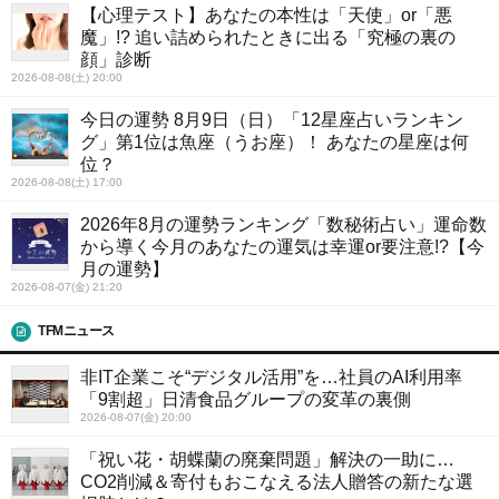
【心理テスト】あなたの本性は「天使」or「悪
魔」!? 追い詰められたときに出る「究極の裏の
顔」診断
2026-08-08(土) 20:00
今日の運勢 8月9日（日）「12星座占いランキン
グ」第1位は魚座（うお座）！ あなたの星座は何
位？
2026-08-08(土) 17:00
2026年8月の運勢ランキング「数秘術占い」運命数
から導く今月のあなたの運気は幸運or要注意!?【今
月の運勢】
2026-08-07(金) 21:20
TFMニュース
非IT企業こそ“デジタル活用”を…社員のAI利用率
「9割超」日清食品グループの変革の裏側
2026-08-07(金) 20:00
「祝い花・胡蝶蘭の廃棄問題」解決の一助に…
CO2削減＆寄付もおこなえる法人贈答の新たな選