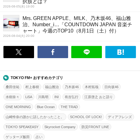
択肢とは？
2026-08-05(水) 19:00
Mrs. GREEN APPLE、M!LK、乃木坂46、福山雅
治、Number_i…「COUNTDOWN JAPAN 音楽チ
ャート」今週のTOP10（8月1日（土）付）
2026-08-04(火) 20:00
TOKYO FM+ おすすめカテゴリ
桑田佳祐
村上春樹
福山雅治
乃木坂46
木村拓哉
日向坂46
水樹奈々
LiSA
川島明
INI
有吉弘行
江原啓之 おと語り
ONE MORNING
Blue Ocean
THE TRAD
山崎怜奈の誰かに話したかったこと。
SCHOOL OF LOCK!
ディアフレンズ
TOKYO SPEAKEASY
Skyrocket Company
防災FRONT LINE
ゲッターズ飯田
占い