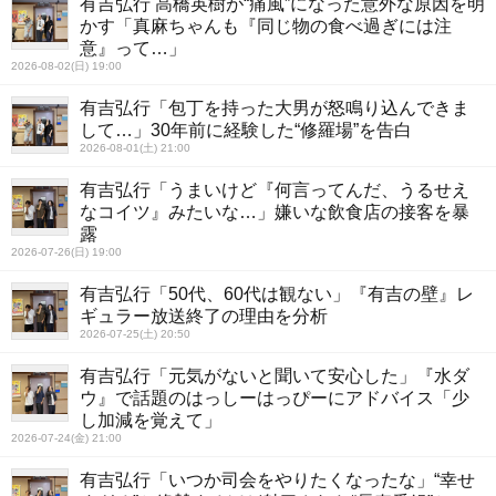
有吉弘行 高橋英樹が“痛風”になった意外な原因を明
かす「真麻ちゃんも『同じ物の食べ過ぎには注
意』って…」
2026-08-02(日) 19:00
有吉弘行「包丁を持った大男が怒鳴り込んできま
して…」30年前に経験した“修羅場”を告白
2026-08-01(土) 21:00
有吉弘行「うまいけど『何言ってんだ、うるせえ
なコイツ』みたいな…」嫌いな飲食店の接客を暴
露
2026-07-26(日) 19:00
有吉弘行「50代、60代は観ない」『有吉の壁』レ
ギュラー放送終了の理由を分析
2026-07-25(土) 20:50
有吉弘行「元気がないと聞いて安心した」『水ダ
ウ』で話題のはっしーはっぴーにアドバイス「少
し加減を覚えて」
2026-07-24(金) 21:00
有吉弘行「いつか司会をやりたくなったな」“幸せ