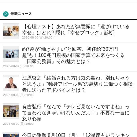
最新ニュース
【心理テスト】あなたが無意識に「遠ざけている
幸せ」はどれ? 隠れ「幸せブロック」診断
2026-08-09(日) 20:00
約7割が“働きやすい”と回答、初任給“30万円
超”も！100兆円規模の国家予算で未来をつくる
「国家公務員」その魅力とは？
2026-08-09(日) 20:00
江原啓之「結婚される方は気の毒ね。別れちゃう
と思うよ」“独身アピール男”の裏切りに傷つく相談
者に送ったアドバイスとは？
2026-08-09(日) 20:00
有吉弘行「なんで『テレビ見ないんですよね』っ
て言われなきゃいけないんだよ！」不要な一言に
怒り心頭
2026-08-09(日) 19:00
今日の運勢 8月10日（月）「12星座占いランキン