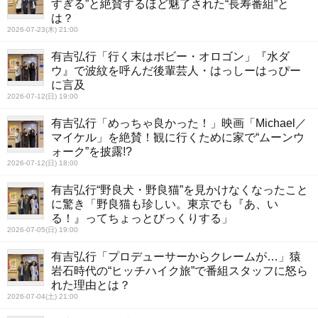
すぎる”と絶賛するほど魅了された“長寿番組”と
は？
2026-07-23(木) 21:00
有吉弘行「行く末はボビー・オロゴン」『水ダ
ウ』で波紋を呼んだ後輩芸人・はっしーはっぴー
に言及
2026-07-12(日) 19:00
有吉弘行「めっちゃ良かった！」映画「Michael／
マイケル」を絶賛！観に行くために家で“ムーンウ
ォーク”を披露!?
2026-07-12(日) 18:00
有吉弘行“野良犬・野良猫”を見かけなくなったこと
に驚き「野良猫も珍しい。東京でも『あ、い
る！』ってちょっとびっくりする」
2026-07-05(日) 19:00
有吉弘行「プロデューサーからクレームが…」猿
岩石時代の“ヒッチハイク旅”で番組スタッフに怒ら
れた理由とは？
2026-07-04(土) 21:00