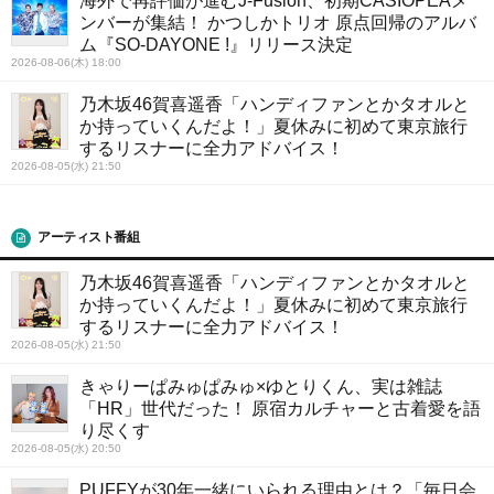
海外で再評価が進むJ-Fusion、初期CASIOPEAメ
ンバーが集結！ かつしかトリオ 原点回帰のアルバ
ム『SO-DAYONE !』リリース決定
2026-08-06(木) 18:00
乃木坂46賀喜遥香「ハンディファンとかタオルと
か持っていくんだよ！」夏休みに初めて東京旅行
するリスナーに全力アドバイス！
2026-08-05(水) 21:50
アーティスト番組
乃木坂46賀喜遥香「ハンディファンとかタオルと
か持っていくんだよ！」夏休みに初めて東京旅行
するリスナーに全力アドバイス！
2026-08-05(水) 21:50
きゃりーぱみゅぱみゅ×ゆとりくん、実は雑誌
「HR」世代だった！ 原宿カルチャーと古着愛を語
り尽くす
2026-08-05(水) 20:50
PUFFYが30年一緒にいられる理由とは？「毎日会