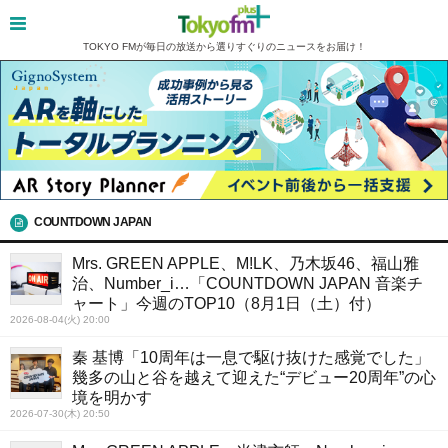
TOKYO FMが毎日の放送から選りすぐりのニュースをお届け！
COUNTDOWN JAPAN
Mrs. GREEN APPLE、M!LK、乃木坂46、福山雅
治、Number_i…「COUNTDOWN JAPAN 音楽チ
ャート」今週のTOP10（8月1日（土）付）
2026-08-04(火) 20:00
秦 基博「10周年は一息で駆け抜けた感覚でした」
幾多の山と谷を越えて迎えた“デビュー20周年”の心
境を明かす
2026-07-30(木) 20:50