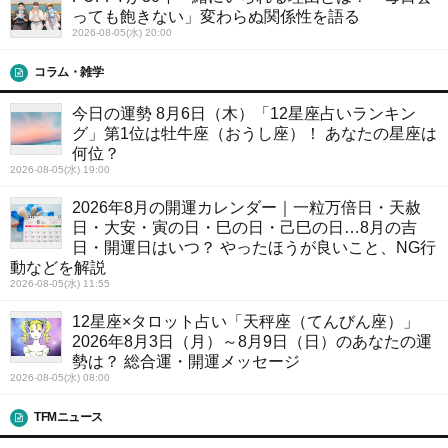
っても飽きない」変わらぬ関係性を語る
2026-08-05(水) 20:00
コラム・雑学
今日の運勢 8月6日（木）「12星座占いランキン
グ」第1位は牡牛座（おうし座）！ あなたの星座は
何位？
2026-08-05(水) 19:00
2026年8月の開運カレンダー｜一粒万倍日・天赦
日・大安・寅の日・巳の日・己巳の日…8月の吉
日・開運日はいつ？ やったほうが良いこと、NG行
動などを解説
2026-08-05(水) 11:55
12星座×タロット占い「天秤座（てんびん座）」
2026年8月3日（月）～8月9日（日）のあなたの運
勢は？ 総合運・開運メッセージ
2026-08-05(水) 08:00
TFMニュース