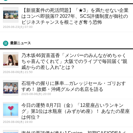
【新規案件の死活問題】「★3」を満たせない企業
はコンペ即脱落!? 2027年、SCS評価制度が御社の
ビジネスチャンスを根こそぎ奪う恐怖
2026-06-23(火) 07:00
最新ニュース
乃木坂46賀喜遥香「メンバーのみんながめちゃく
ちゃ喜んでくれて」大阪でのライブで毎回届く“親
戚からの差し入れ”とは？
2026-08-06(木) 21:50
石垣牛の握りに豚串…ガレッジセール・ゴリおす
すめ！ 故郷・沖縄グルメの名店を語る
2026-08-06(木) 20:00
今日の運勢 8月7日（金）「12星座占いランキン
グ」第1位は水瓶座（みずがめ座）！ あなたの星座
は何位？
2026-08-06(木) 19:00