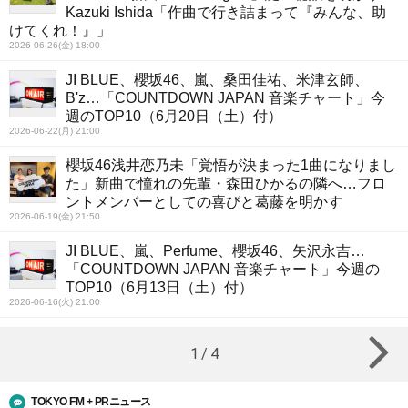
Kazuki Ishida「作曲で行き詰まって『みんな、助
けてくれ！』」
2026-06-26(金) 18:00
JI BLUE、櫻坂46、嵐、桑田佳祐、米津玄師、
B'z…「COUNTDOWN JAPAN 音楽チャート」今
週のTOP10（6月20日（土）付）
2026-06-22(月) 21:00
櫻坂46浅井恋乃未「覚悟が決まった1曲になりまし
た」新曲で憧れの先輩・森田ひかるの隣へ…フロ
ントメンバーとしての喜びと葛藤を明かす
2026-06-19(金) 21:50
JI BLUE、嵐、Perfume、櫻坂46、矢沢永吉…
「COUNTDOWN JAPAN 音楽チャート」今週の
TOP10（6月13日（土）付）
2026-06-16(火) 21:00
1
/
4
TOKYO FM + PRニュース