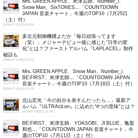
Mrs. GREEN APPLE、米津玄師、Number_i、
Snow Man、SixTONES…「COUNTDOWN
JAPAN 音楽チャート」今週のTOP10（7月25日
（土）付）
2026-07-27(月) 20:00
多次元制御機構よだか「毎日頑張ってます
（笑）」メジャーデビュー後に感じた"日常の変
化"とは？ファーストアルバム『LAPLACEL』制作
秘話も
2026-07-23(木) 21:50
Mrs. GREEN APPLE、Snow Man、Number_i、
BE:FIRST、米津玄師…「COUNTDOWN JAPAN
音楽チャート」今週のTOP10（7月18日（土）付）
2026-07-21(火) 21:00
北山宏光「今の自分を表すんだったら…」最新ア
ルバム『ULTRActi:on』に込めた“4つの意味”とは？
2026-07-18(土) 11:00
BE:FIRST、米津玄師、YOASOBI、JI BLUE、亀梨
和也…「COUNTDOWN JAPAN 音楽チャート」今
週のTOP10（7月11日（土）付）