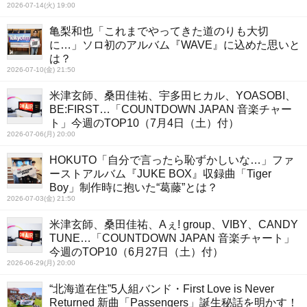
2026-07-14(火) 19:00
亀梨和也「これまでやってきた道のりも大切
に…」ソロ初のアルバム『WAVE』に込めた思いと
は？
2026-07-10(金) 21:50
米津玄師、桑田佳祐、宇多田ヒカル、YOASOBI、
BE:FIRST…「COUNTDOWN JAPAN 音楽チャー
ト」今週のTOP10（7月4日（土）付）
2026-07-06(月) 20:00
HOKUTO「自分で言ったら恥ずかしいな…」ファ
ーストアルバム『JUKE BOX』収録曲「Tiger
Boy」制作時に抱いた“葛藤”とは？
2026-07-03(金) 21:50
米津玄師、桑田佳祐、Aぇ! group、VIBY、CANDY
TUNE…「COUNTDOWN JAPAN 音楽チャート」
今週のTOP10（6月27日（土）付）
2026-06-29(月) 20:00
“北海道在住”5人組バンド・First Love is Never
Returned 新曲「Passengers」誕生秘話を明かす！