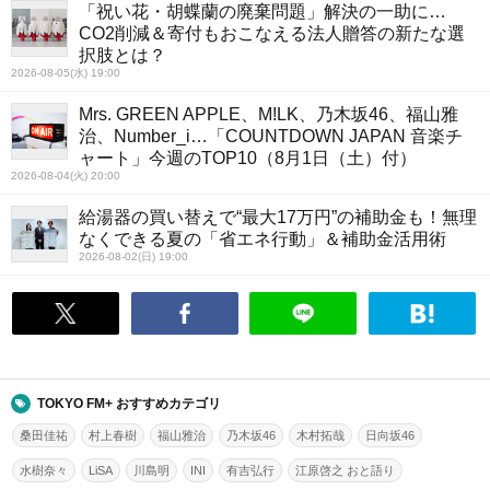
「祝い花・胡蝶蘭の廃棄問題」解決の一助に…
CO2削減＆寄付もおこなえる法人贈答の新たな選
択肢とは？
2026-08-05(水) 19:00
Mrs. GREEN APPLE、M!LK、乃木坂46、福山雅
治、Number_i…「COUNTDOWN JAPAN 音楽チ
ャート」今週のTOP10（8月1日（土）付）
2026-08-04(火) 20:00
給湯器の買い替えで“最大17万円”の補助金も！無理
なくできる夏の「省エネ行動」＆補助金活用術
2026-08-02(日) 19:00
TOKYO FM+ おすすめカテゴリ
桑田佳祐
村上春樹
福山雅治
乃木坂46
木村拓哉
日向坂46
水樹奈々
LiSA
川島明
INI
有吉弘行
江原啓之 おと語り