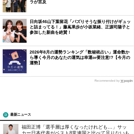
ラが言及
日向坂46山下葉留花「バズりそうな振り付けがギュッ
と詰まってる！」藤嶌果歩が小坂菜緒、正源司陽子と
参加した新曲を絶賛！
2026年8月の運勢ランキング「数秘術占い」運命数か
ら導く今月のあなたの運気は幸運or要注意!?【今月の
運勢】
Recommended by
最新ニュース
福田正博「選手層は厚くなったけれども…」サッ
カー日本代表がベスト8常連国と比べて足りないも