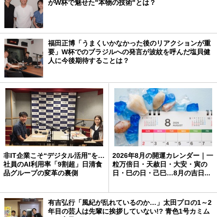
がW杯で魅せた"本物の技術"とは？
福田正博「うまくいかなかった後のリアクションが重
要」W杯でのブラジルへの発言が波紋を呼んだ塩貝健
人に今後期待することは？
非IT企業こそ“デジタル活用”を…
2026年8月の開運カレンダー｜一
社員のAI利用率「9割超」日清食
粒万倍日・天赦日・大安・寅の
品グループの変革の裏側
日・巳の日・己巳…8月の吉日...
有吉弘行「風紀が乱れているのか…」太田プロの1～2
年目の芸人は先輩に挨拶していない!? 青色1号カミム