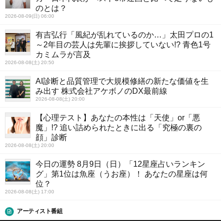
のとは？
2026-08-09(日) 06:00
有吉弘行「風紀が乱れているのか…」太田プロの1
～2年目の芸人は先輩に挨拶していない!? 青色1号
カミムラが言及
2026-08-08(土) 20:50
AI診断と品質管理で大規模修繕の新たな価値を生
み出す 株式会社アケボノのDX最前線
2026-08-08(土) 20:00
【心理テスト】あなたの本性は「天使」or「悪
魔」!? 追い詰められたときに出る「究極の裏の
顔」診断
2026-08-08(土) 20:00
今日の運勢 8月9日（日）「12星座占いランキン
グ」第1位は魚座（うお座）！ あなたの星座は何
位？
2026-08-08(土) 17:00
アーティスト番組