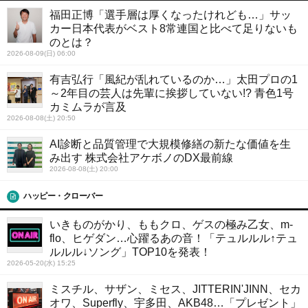
福田正博「選手層は厚くなったけれども…」サッ
カー日本代表がベスト8常連国と比べて足りないも
のとは？
2026-08-09(日) 06:00
有吉弘行「風紀が乱れているのか…」太田プロの1
～2年目の芸人は先輩に挨拶していない!? 青色1号
カミムラが言及
2026-08-08(土) 20:50
AI診断と品質管理で大規模修繕の新たな価値を生
み出す 株式会社アケボノのDX最前線
2026-08-08(土) 20:00
ハッピー・クローバー
いきものがかり、ももクロ、ゲスの極み乙女、m-
flo、ヒゲダン…心躍るあの音！「テュルルル↑テュ
ルルル↓ソング」TOP10を発表！
2026-05-20(水) 15:25
ミスチル、サザン、ミセス、JITTERIN'JINN、セカ
オワ、Superfly、宇多田、AKB48…「プレゼント」