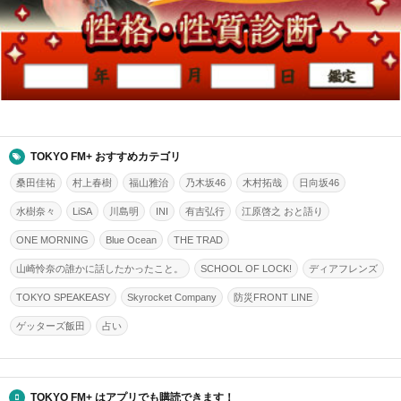
TOKYO FM+ おすすめカテゴリ
桑田佳祐
村上春樹
福山雅治
乃木坂46
木村拓哉
日向坂46
水樹奈々
LiSA
川島明
INI
有吉弘行
江原啓之 おと語り
ONE MORNING
Blue Ocean
THE TRAD
山崎怜奈の誰かに話したかったこと。
SCHOOL OF LOCK!
ディアフレンズ
TOKYO SPEAKEASY
Skyrocket Company
防災FRONT LINE
ゲッターズ飯田
占い
TOKYO FM+ はアプリでも購読できます！