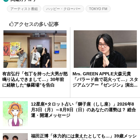
アーティスト番組
ハッピー・クローバー
TOKYO FM
アクセスの多い記事
有吉弘行「包丁を持った大男が怒
Mrs. GREEN APPLE大森元貴
鳴り込んできまして…」30年前
「バラード曲で花火って…」スタ
に経験した“修羅場”を告白
ジアムツアー『ゼンジン』演出...
12星座×タロット占い「獅子座（しし座）」2026年8
月3日（月）～8月9日（日）のあなたの運勢は？ 総合
運・開運メッセージ
福田正博「体力的には衰えたとしても…」39歳メッシ