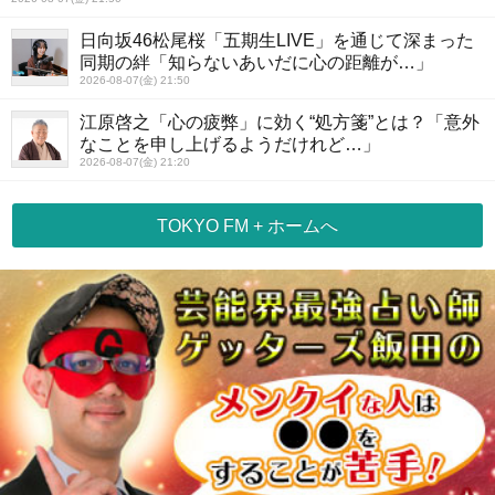
日向坂46松尾桜「五期生LIVE」を通じて深まった
同期の絆「知らないあいだに心の距離が…」
2026-08-07(金) 21:50
江原啓之「心の疲弊」に効く“処方箋”とは？「意外
なことを申し上げるようだけれど…」
2026-08-07(金) 21:20
TOKYO FM + ホームへ