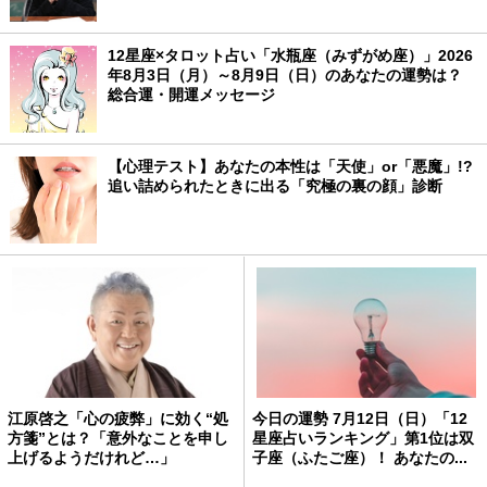
12星座×タロット占い「水瓶座（みずがめ座）」2026
年8月3日（月）～8月9日（日）のあなたの運勢は？
総合運・開運メッセージ
【心理テスト】あなたの本性は「天使」or「悪魔」!?
追い詰められたときに出る「究極の裏の顔」診断
江原啓之「心の疲弊」に効く“処
今日の運勢 7月12日（日）「12
方箋”とは？「意外なことを申し
星座占いランキング」第1位は双
上げるようだけれど…」
子座（ふたご座）！ あなたの...