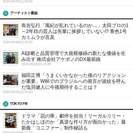
2026-08-08(土) 06:00
アーティスト番組
有吉弘行「風紀が乱れているのか…」太田プロの1
～2年目の芸人は先輩に挨拶していない!? 青色1号
カミムラが言及
2026-08-08(土) 20:50
AI診断と品質管理で大規模修繕の新たな価値を生
み出す 株式会社アケボノのDX最前線
2026-08-08(土) 20:00
福田正博「うまくいかなかった後のリアクション
が重要」W杯でのブラジルへの発言が波紋を呼ん
だ塩貝健人に今後期待することは？
2026-08-08(土) 06:00
TOKYO FM
ドラマ「惡の華」劇伴を担当！リーガルリリー・
たかはしほのか「真逆な作り方が面白かった」最
新曲「コニファー」制作秘話も
2026-08-07(金) 21:50