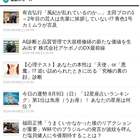
有吉弘行「風紀が乱れているのか…」太田プロの1
～2年目の芸人は先輩に挨拶していない!? 青色1号
カミムラが言及
2026-08-08(土) 20:50
AI診断と品質管理で大規模修繕の新たな価値を生
み出す 株式会社アケボノのDX最前線
2026-08-08(土) 20:00
【心理テスト】あなたの本性は「天使」or「悪
魔」!? 追い詰められたときに出る「究極の裏の
顔」診断
2026-08-08(土) 20:00
今日の運勢 8月9日（日）「12星座占いランキン
グ」第1位は魚座（うお座）！ あなたの星座は何
位？
2026-08-08(土) 17:00
福田正博「うまくいかなかった後のリアクション
が重要」W杯でのブラジルへの発言が波紋を呼ん
だ塩貝健人に今後期待することは？