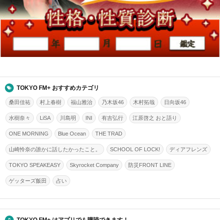
TOKYO FM+ おすすめカテゴリ
桑田佳祐
村上春樹
福山雅治
乃木坂46
木村拓哉
日向坂46
水樹奈々
LiSA
川島明
INI
有吉弘行
江原啓之 おと語り
ONE MORNING
Blue Ocean
THE TRAD
山崎怜奈の誰かに話したかったこと。
SCHOOL OF LOCK!
ディアフレンズ
TOKYO SPEAKEASY
Skyrocket Company
防災FRONT LINE
ゲッターズ飯田
占い