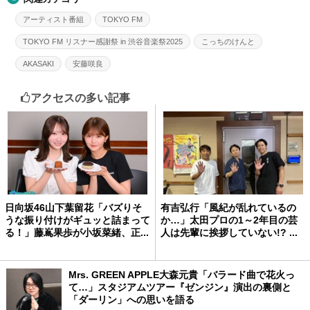
アーティスト番組
TOKYO FM
TOKYO FM リスナー感謝祭 in 渋谷音楽祭2025
こっちのけんと
AKASAKI
安藤咲良
アクセスの多い記事
日向坂46山下葉留花「バズりそ
有吉弘行「風紀が乱れているの
うな振り付けがギュッと詰まって
か…」太田プロの1～2年目の芸
る！」藤嶌果歩が小坂菜緒、正...
人は先輩に挨拶していない!? ...
Mrs. GREEN APPLE大森元貴「バラード曲で花火っ
て…」スタジアムツアー『ゼンジン』演出の裏側と
「ダーリン」への思いを語る