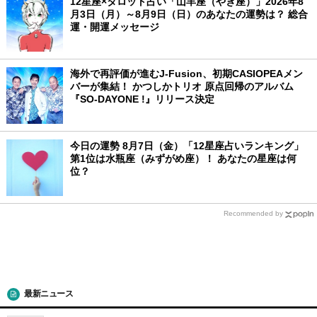
12星座×タロット占い「山羊座（やぎ座）」2026年8
月3日（月）～8月9日（日）のあなたの運勢は？ 総合
運・開運メッセージ
海外で再評価が進むJ-Fusion、初期CASIOPEAメン
バーが集結！ かつしかトリオ 原点回帰のアルバム
『SO-DAYONE !』リリース決定
今日の運勢 8月7日（金）「12星座占いランキング」
第1位は水瓶座（みずがめ座）！ あなたの星座は何
位？
Recommended by
最新ニュース