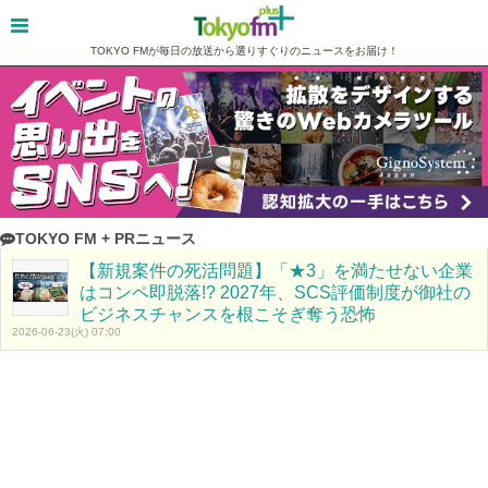
TOKYO FMが毎日の放送から選りすぐりのニュースをお届け！
TOKYO FM + PRニュース
【新規案件の死活問題】「★3」を満たせない企業
はコンペ即脱落!? 2027年、SCS評価制度が御社の
ビジネスチャンスを根こそぎ奪う恐怖
2026-06-23(火) 07:00