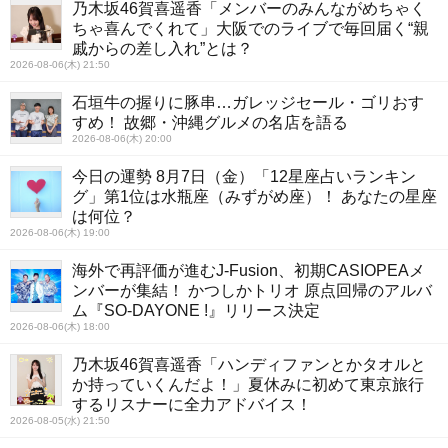
乃木坂46賀喜遥香「メンバーのみんながめちゃく
ちゃ喜んでくれて」大阪でのライブで毎回届く“親
戚からの差し入れ”とは？
2026-08-06(木) 21:50
石垣牛の握りに豚串…ガレッジセール・ゴリおす
すめ！ 故郷・沖縄グルメの名店を語る
2026-08-06(木) 20:00
今日の運勢 8月7日（金）「12星座占いランキン
グ」第1位は水瓶座（みずがめ座）！ あなたの星座
は何位？
2026-08-06(木) 19:00
海外で再評価が進むJ-Fusion、初期CASIOPEAメ
ンバーが集結！ かつしかトリオ 原点回帰のアルバ
ム『SO-DAYONE !』リリース決定
2026-08-06(木) 18:00
乃木坂46賀喜遥香「ハンディファンとかタオルと
か持っていくんだよ！」夏休みに初めて東京旅行
するリスナーに全力アドバイス！
2026-08-05(水) 21:50