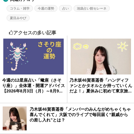
コラム・雑学
今週の運勢
占い
池袋占い館セレーネ
夏目みやび
アクセスの多い記事
今週の12星座占い「蠍座（さそ
乃木坂46賀喜遥香「ハンディフ
り座）」全体運・開運アドバイス
ァンとかタオルとか持っていくん
【2026年8月3日（月）～8月9...
だよ！」夏休みに初めて東京旅...
乃木坂46賀喜遥香「メンバーのみんながめちゃくちゃ
喜んでくれて」大阪でのライブで毎回届く“親戚から
の差し入れ”とは？