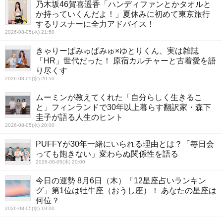
乃木坂46賀喜遥香「ハンディファンとかタオルと
か持っていくんだよ！」夏休みに初めて東京旅行
するリスナーに全力アドバイス！
2026-08-05(水) 21:50
きゃりーぱみゅぱみゅ×ゆとりくん、実は雑誌
「HR」世代だった！ 原宿カルチャーと古着愛を語
り尽くす
2026-08-05(水) 20:50
ムーミンが教えてくれた「自分らしく生きるこ
と」フィンランドで30年以上暮らす翻訳家・森下
圭子が語る人生のヒント
2026-08-05(水) 20:00
PUFFYが30年一緒にいられる理由とは？「毎日会
っても飽きない」変わらぬ関係性を語る
2026-08-05(水) 20:00
今日の運勢 8月6日（木）「12星座占いランキン
グ」第1位は牡牛座（おうし座）！ あなたの星座は
何位？
2026-08-05(水) 19:00