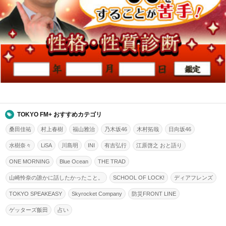
TOKYO FM+ おすすめカテゴリ
桑田佳祐
村上春樹
福山雅治
乃木坂46
木村拓哉
日向坂46
水樹奈々
LiSA
川島明
INI
有吉弘行
江原啓之 おと語り
ONE MORNING
Blue Ocean
THE TRAD
山崎怜奈の誰かに話したかったこと。
SCHOOL OF LOCK!
ディアフレンズ
TOKYO SPEAKEASY
Skyrocket Company
防災FRONT LINE
ゲッターズ飯田
占い