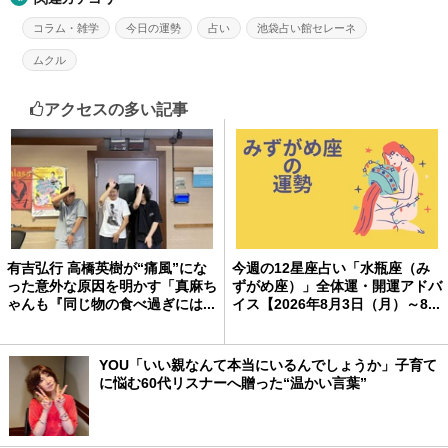
コラム・雑学
今日の運勢
占い
池袋占い館セレーネ
ムクル
アクセスの多い記事
有吉弘行 高橋英樹が“痛風”にな
今週の12星座占い「水瓶座（み
った意外な原因を明かす「真麻ち
ずがめ座）」全体運・開運アドバ
ゃんも『同じ物の食べ過ぎには...
イス【2026年8月3日（月）～8...
YOU「いい親なんて本当にいるんでしょうか」子育て
に悩む60代リスナーへ贈った“温かい言葉”