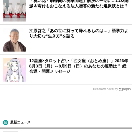
「祝い花・胡蝶蘭の廃棄問題」解決の一助に…CO2削
減＆寄付もおこなえる法人贈答の新たな選択肢とは？
江原啓之「あの世に持って帰れるものは…」語学力よ
り大切な“生き方”を語る
12星座×タロット占い「乙女座（おとめ座）」2026年
8月3日（月）～8月9日（日）のあなたの運勢は？ 総
合運・開運メッセージ
Recommended by
最新ニュース