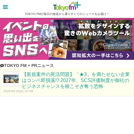
TOKYO FMが毎日の放送から選りすぐりのニュースをお届け！
TOKYO FM + PRニュース
【新規案件の死活問題】「★3」を満たせない企業
はコンペ即脱落!? 2027年、SCS評価制度が御社の
ビジネスチャンスを根こそぎ奪う恐怖
2026-06-23(火) 07:00