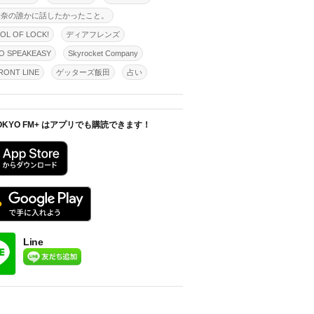
怜奈の誰かに話したかったこと。
OL OF LOCK!
ディアフレンズ
O SPEAKEASY
Skyrocket Company
ONT LINE
ゲッターズ飯田
占い
OKYO FM+ はアプリでも購読できます！
Line