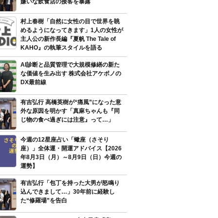
嫌いな飲食店の接客を暴露
村上春樹「自然に女性の目で世界を眺
めるようになってきます」1人の女性が
主人公の新作長編『夏帆 The Tale of
KAHO』の執筆スタイルを語る
AI診断と品質管理で大規模修繕の新た
な価値を生み出す 株式会社アケボノの
DX最前線
有吉弘行 高橋英樹が“痛風”になった意
外な原因を明かす「真麻ちゃんも『同
じ物の食べ過ぎには注意』って…」
今週の12星座占い「蠍座（さそり
座）」全体運・開運アドバイス【2026
年8月3日（月）～8月9日（日）今週の
運勢】
有吉弘行「包丁を持った大男が怒鳴り
込んできまして…」30年前に経験し
た“修羅場”を告白