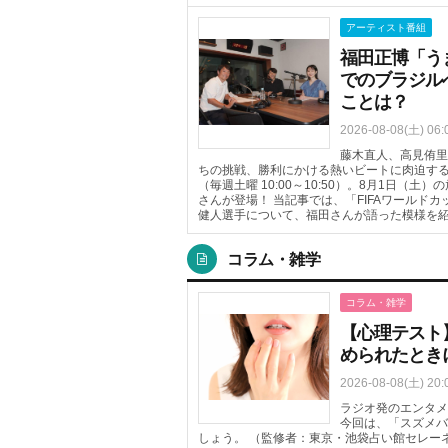
アーティスト番組
福田正博「う
でのブラジル
ことは？
2026-08-08(土) 06:
藤木直人、高見侑里
ちの挑戦、勝利にかける熱いビートに肉迫するTOKYO 
（毎週土曜 10:00～10:50）。8月1日
さんが登場！ 当記事では、「FIFAワールド
健人選手について、福田さんが語った模様を
コラム・雑学
コラム・雑学
【心理テスト】
められたとき
2026-08-08(土) 20:
ラジオ発のエンタメ
今回は、「スズメバ
しょう。 （監修者：東京・池袋占い館セレー