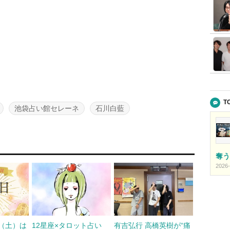
T
池袋占い館セレーネ
石川白藍
奪う
2026-
日（土）は
12星座×タロット占い
有吉弘行 高橋英樹が“痛