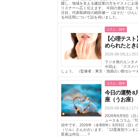
躍し、地域を支える建設業の方をゲストにお
リスナーへ広く伝えます。 今回の放送では、
注目。代表取締役の細田健一（ほそだ・けん
るAI活用について話を伺いました。
コラム・雑学
【心理テスト】
められたとき
2026-08-08(土) 20:
ラジオ発のエンタメ
今回は、「スズメバ
しょう。 （監修者：東京・池袋占い館セレー
コラム・雑学
今日の運勢 8
座（うお座）
2026-08-08(土) 17:
2026年8月9日
ュース＆コラム「T
信中です。2026年（令和8年）8月9日（日
（リル）さんが占います。「12星座別ランキ
星座は何位……？