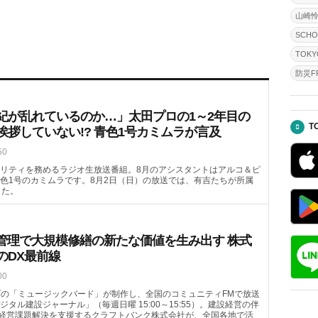
山崎
SCHO
TOKY
防災FR
紀が乱れているのか…」太田プロの1～2年目の
T
挨拶していない!? 青色1号カミムラが言及
50
リティを務めるラジオ生放送番組
。8月のアシスタントはアルコ＆ピ
色1号のカミムラです。8月2日（日）の放送では、有吉たちが所属
した。
質管理で大規模修繕の新たな価値を生み出す 株式
のDX最前線
00
ループの「ミュージックバード」が制作し、全国のコミュニティFMで放送
タル建設ジャーナル」（毎週日曜 15:00～15:55）。建設経営の伴
社の経営課題解決を支援するクラフトバンク株式会社が、全国各地で活