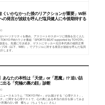
まくいかなかった後のリアクションが重要」W杯
への発言が波紋を呼んだ塩貝健人に今後期待する
00
がパーソナリティを務め、アスリートやスポーツに情熱を注ぐ人た
FMのラジオ番組「SPORTS BEAT supported by TOYOTA」
（土）の放送も、先週に引き続き、ゲストにサッカー元日本代表の福田正博
カップ26（以下、W杯）」でブラジルに対する発言が波紋を呼んだ塩貝
紹介します。
あなたの本性は「天使」or「悪魔」!? 追い詰
に出る「究極の裏の顔」診断
00
ニュース＆コラム「TOKYO FM＋」がお届けする「心理テスト」。
チ」に関する心理テストで、心の奥にある本当の自分を探ってみま
ネ所属の占い師 蝶ちょ（ちょうちょ）さん）