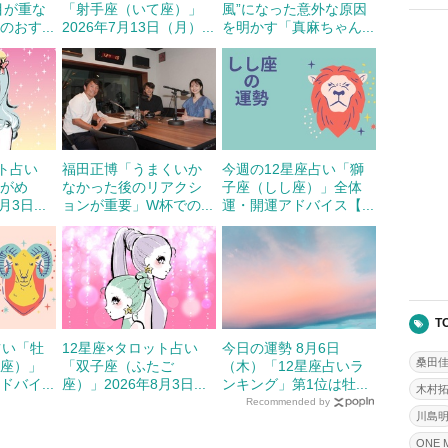
目が重な
「射手座（いて座）」
風”になった意外な原因
おす...
2026年7月13日（月）...
を明かす「真麻ちゃん...
ット占い
福田正博「うまくいか
今週の12星座占い「獅
ずがめ
なかった後のリアクシ
子座（しし座）」全体
3日...
ョンが重要」W杯での...
運・開運アドバイス【...
T
占い「牡
12星座×タロット占い
今日の運勢 8月6日
桑田
じ座）」
「双子座（ふたご
（木）「12星座占いラ
バイ...
座）」2026年8月3日...
ンキング」第1位は牡...
木村
Recommended by
川島
ONE 