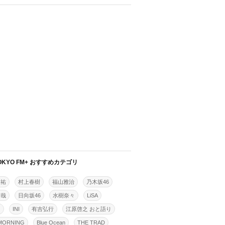
OKYO FM+ おすすめカテゴリ
佳祐
村上春樹
福山雅治
乃木坂46
拓哉
日向坂46
水樹奈々
LiSA
明
INI
有吉弘行
江原啓之 おと語り
MORNING
Blue Ocean
THE TRAD