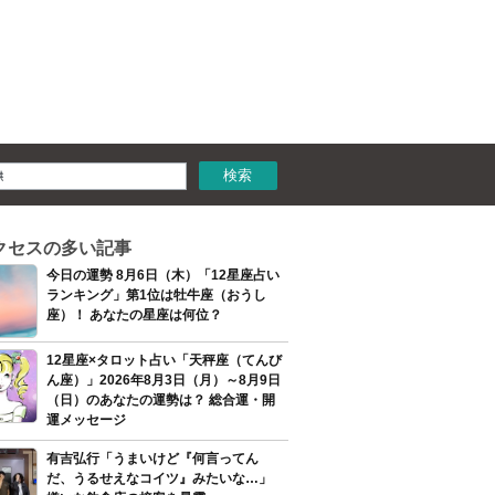
クセスの多い記事
今日の運勢 8月6日（木）「12星座占い
ランキング」第1位は牡牛座（おうし
座）！ あなたの星座は何位？
12星座×タロット占い「天秤座（てんび
ん座）」2026年8月3日（月）～8月9日
（日）のあなたの運勢は？ 総合運・開
運メッセージ
有吉弘行「うまいけど『何言ってん
だ、うるせえなコイツ』みたいな…」