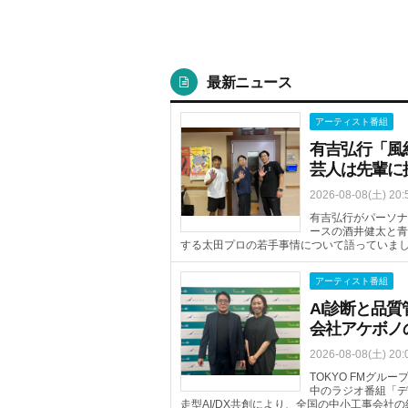
最新ニュース
アーティスト番組
有吉弘行「風
芸人は先輩に
2026-08-08(土) 20:
有吉弘行がパーソナ
ースの酒井健太と青
する太田プロの若手事情について語っていま
アーティスト番組
AI診断と品
会社アケボノ
2026-08-08(土) 20:
TOKYO FMグ
中のラジオ番組「デジ
走型AI/DX共創により、全国の中小工事会