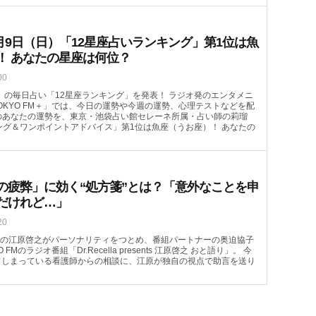
月9日（日）「12星座占いランキング」第1位は魚
！ あなたの星座は何位？
00
（日）の毎日占い「12星座ランキング」を発表！ ラジオ発のエンタメニ
OKYO FM＋」では、今日の運勢や今週の運勢、心理テストなどを配
）のあなたの運勢を、東京・池袋占い館セレーネ所属・占い師の莉瑠
ング＆ワンポイントアドバイス」第1位は魚座（うお座）！ あなたの
の疲弊」に効く“処方箋”とは？「意外なことを申
だけれど…」
20
の江原啓之がパーソナリティをつとめ、番組パートナーの奥迫協子
FMのラジオ番組「Dr.Recella presents 江原啓之 おと語り」。 今
てしまっている看護師からの相談に、江原が独自の視点で助言を送り