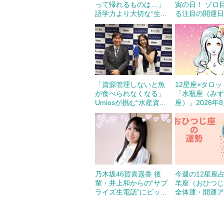
って帰れるものは…」
寅の日！ ゾロ
語学力より大切な“生...
る注目の開運日の
「資源管理しないと魚
12星座×タロ
が食べられなくなる」
「水瓶座（み
Umiosが挑む“水産資...
座）」2026年8月
乃木坂46賀喜遥香 後
今週の12星座
輩・井上和からの“サプ
羊座（おひつ
ライズ生電話”にビッ...
全体運・開運アド