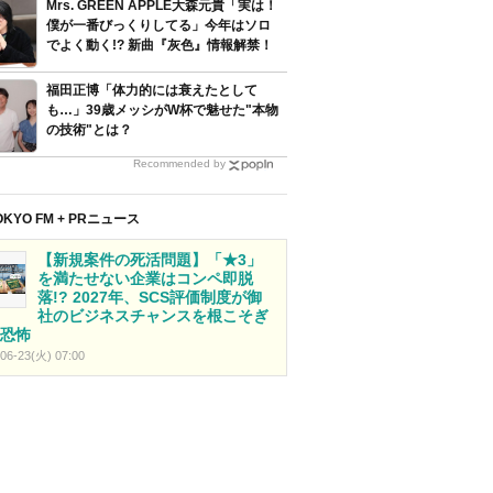
Mrs. GREEN APPLE大森元貴「実は！
僕が一番びっくりしてる」今年はソロ
でよく動く!? 新曲『灰色』情報解禁！
福田正博「体力的には衰えたとして
も…」39歳メッシがW杯で魅せた"本物
の技術"とは？
Recommended by
OKYO FM + PRニュース
【新規案件の死活問題】「★3」
を満たせない企業はコンペ即脱
落!? 2027年、SCS評価制度が御
社のビジネスチャンスを根こそぎ
恐怖
06-23(火) 07:00