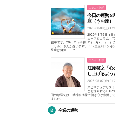
コラム・雑学
今日の運勢 8
座（うお座）
2026-08-08(土) 17:
2026年8月9日
ュース＆コラム「T
信中です。2026年（令和8年）8月9日（日
（リル）さんが占います。「12星座別ランキ
星座は何位……？
コラム・雑学
江原啓之「心
し上げるよう
2026-08-07(金) 21:
スピリチュアリスト
とお送りするTOKYO 
回の放送では、精神科病棟で働き心が疲弊し
ました。
今週の運勢