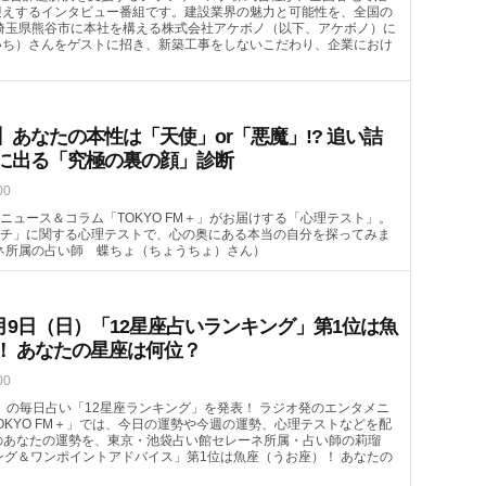
迎えするインタビュー番組です。建設業界の魅力と可能性を、全国の
埼玉県熊谷市に本社を構える株式会社アケボノ（以下、アケボノ）に
いち）さんをゲストに招き、新築工事をしないこだわり、企業におけ
あなたの本性は「天使」or「悪魔」!? 追い詰
に出る「究極の裏の顔」診断
00
ニュース＆コラム「TOKYO FM＋」がお届けする「心理テスト」。
チ」に関する心理テストで、心の奥にある本当の自分を探ってみま
ネ所属の占い師 蝶ちょ（ちょうちょ）さん）
月9日（日）「12星座占いランキング」第1位は魚
！ あなたの星座は何位？
00
（日）の毎日占い「12星座ランキング」を発表！ ラジオ発のエンタメニ
OKYO FM＋」では、今日の運勢や今週の運勢、心理テストなどを配
）のあなたの運勢を、東京・池袋占い館セレーネ所属・占い師の莉瑠
ング＆ワンポイントアドバイス」第1位は魚座（うお座）！ あなたの