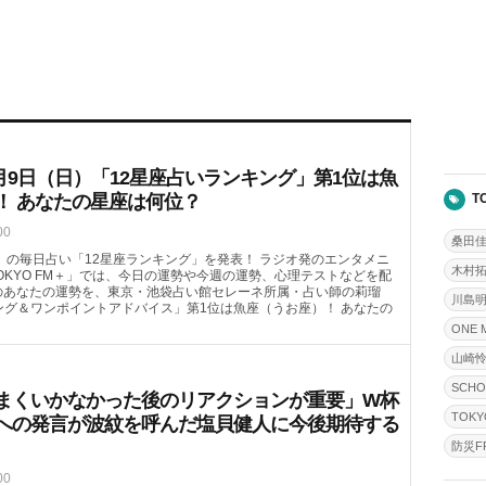
月9日（日）「12星座占いランキング」第1位は魚
！ あなたの星座は何位？
T
00
桑田
（日）の毎日占い「12星座ランキング」を発表！ ラジオ発のエンタメニ
木村
OKYO FM＋」では、今日の運勢や今週の運勢、心理テストなどを配
）のあなたの運勢を、東京・池袋占い館セレーネ所属・占い師の莉瑠
川島
ング＆ワンポイントアドバイス」第1位は魚座（うお座）！ あなたの
ONE 
山崎
SCHO
まくいかなかった後のリアクションが重要」W杯
TOKY
への発言が波紋を呼んだ塩貝健人に今後期待する
防災FR
00