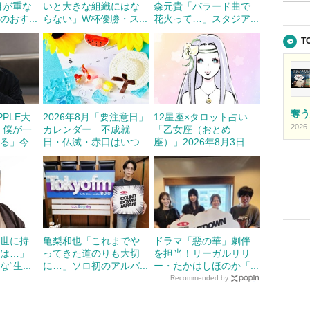
目が重な
いと大きな組織にはな
森元貴「バラード曲で
おす...
らない」W杯優勝・ス...
花火って…」スタジア...
T
奪う
APPLE大
2026年8月「要注意日」
12星座×タロット占い
2026-
 僕が一
カレンダー 不成就
「乙女座（おとめ
」今...
日・仏滅・赤口はいつ...
座）」2026年8月3日...
の世に持
亀梨和也「これまでや
ドラマ「惡の華」劇伴
のは…」
ってきた道のりも大切
を担当！リーガルリリ
“生...
に…」ソロ初のアルバ...
ー・たかはしほのか「...
Recommended by