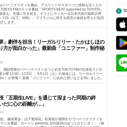
がパーソナリティを務め、アスリートやスポーツに情熱を注ぐ人た
FMのラジオ番組「SPORTS BEAT supported by TOYOTA」
T
（土）の放送も、先週に引き続き、ゲストにサッカー元日本代表の福田正博
カップ26（以下、W杯）」でブラジルに対する発言が波紋を呼んだ塩貝
紹介します。
華」劇伴を担当！リーガルリリー・たかはしほの
り方が面白かった」最新曲「コニファー」制作秘
50
、潮紗理菜がパーソナリティをつとめるTOKYO FMの生放送ラジオ
毎週土曜 13:00～13:53）。8月1日（土）の放送には、リーガルリリー
（Ba.）が登場！ 新曲「コニファー」に込めた想いなどを伺いました。
桜「五期生LIVE」を通じて深まった同期の絆
いだに心の距離が…」
50
来虹、藤嶌果歩、山下葉留花、松尾桜が週替わりでパーソナリティを
のラジオ番組「ローソン presents 日向坂46のほっとひといき！」（毎