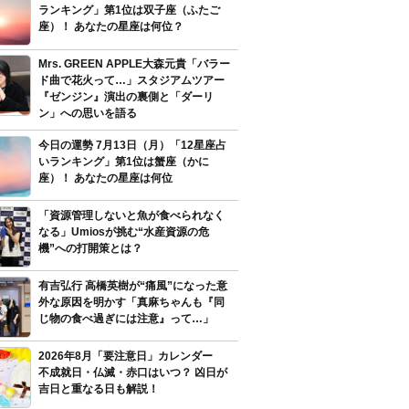
ランキング」第1位は双子座（ふたご
座）！ あなたの星座は何位？
Mrs. GREEN APPLE大森元貴「バラー
ド曲で花火って…」スタジアムツアー
『ゼンジン』演出の裏側と「ダーリ
ン」への思いを語る
今日の運勢 7月13日（月）「12星座占
いランキング」第1位は蟹座（かに
座）！ あなたの星座は何位
「資源管理しないと魚が食べられなく
なる」Umiosが挑む“水産資源の危
機”への打開策とは？
有吉弘行 高橋英樹が“痛風”になった意
外な原因を明かす「真麻ちゃんも『同
じ物の食べ過ぎには注意』って…」
2026年8月「要注意日」カレンダー
不成就日・仏滅・赤口はいつ？ 凶日が
吉日と重なる日も解説！