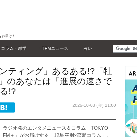
をお届け！
コラム・雑学
TFMニュース
占い
ウンティング」あるある!?「牡
」のあなたは「進展の速さで
!?
2025-10-03 (金) 21:00
ラジオ発のエンタメニュース＆コラム「TOKYO
FM＋」がお届けする「12星座別×恋愛コラム」。