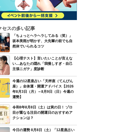
クセスの多い記事
「ちょっとヘラヘラしてみる（笑）」
坂本美雨が明かす、大先輩の前でも自
然体でいられるコツ
【心理テスト】言いたいことが言えな
い…あなたの隠れ「我慢しすぎ・自己
主張ニガテ」度診断
今週の12星座占い「天秤座（てんびん
座）」全体運・開運アドバイス【2026
年8月3日（月）～8月9日（日）今週の
運勢】
令和8年8月8日（土）は寅の日！ ゾロ
目が重なる注目の開運日のおすすめア
クションは？
今日の運勢 8月8日（土）「12星座占い