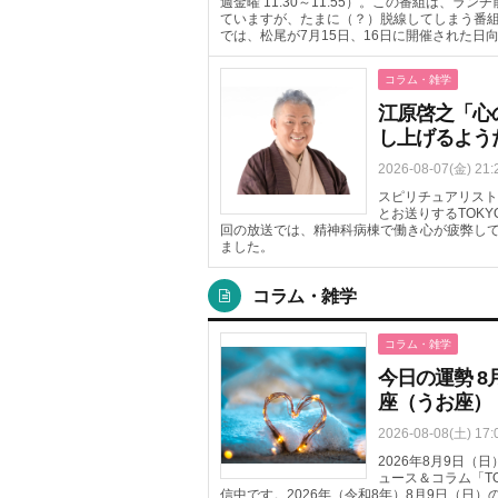
週金曜 11:30～11:55）。この番組は、
ていますが、たまに（？）脱線してしまう番組
では、松尾が7月15日、16日に開催された日
コラム・雑学
江原啓之「心
し上げるよう
2026-08-07(金) 21:
スピリチュアリスト
とお送りするTOKYO 
回の放送では、精神科病棟で働き心が疲弊し
ました。
コラム・雑学
コラム・雑学
今日の運勢 8
座（うお座）
2026-08-08(土) 17:
2026年8月9日
ュース＆コラム「T
信中です。2026年（令和8年）8月9日（日