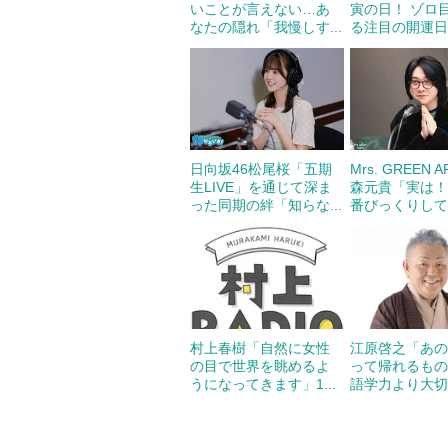
いことが言えない…あ
寅の日！ ゾロ
なたの隠れ「我慢しす...
る注目の開運日の
日向坂46松尾桜「五期
Mrs. GREEN 
生LIVE」を通じて深ま
森元貴「実は！
った同期の絆「知らな...
番びっくりしてる
村上春樹「自然に女性
江原啓之「あ
の目で世界を眺めるよ
って帰れるも
うになってきます」1...
語学力より大切な