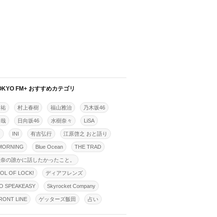
OKYO FM+ おすすめカテゴリ
佳祐
村上春樹
福山雅治
乃木坂46
拓哉
日向坂46
水樹奈々
LiSA
明
INI
有吉弘行
江原啓之 おと語り
MORNING
Blue Ocean
THE TRAD
怜奈の誰かに話したかったこと。
OL OF LOCK!
ディアフレンズ
O SPEAKEASY
Skyrocket Company
ONT LINE
ゲッターズ飯田
占い