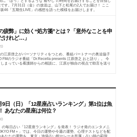
ランチ前に「ほっ」とするような“癒やし”の時間をお届けすることを目指し
です。7月31日（金）の放送は、山下と松尾の2人でお届け！ ここ
向坂46「五期生LIVE」の感想を語った模様をお届けします。
の疲弊」に効く“処方箋”とは？「意外なことを申
だけれど…」
20
の江原啓之がパーソナリティをつとめ、番組パートナーの奥迫協子
FMのラジオ番組「Dr.Recella presents 江原啓之 おと語り」。 今
てしまっている看護師からの相談に、江原が独自の視点で助言を送り
月9日（日）「12星座占いランキング」第1位は魚
！ あなたの星座は何位？
00
（日）の毎日占い「12星座ランキング」を発表！ ラジオ発のエンタメニ
OKYO FM＋」では、今日の運勢や今週の運勢、心理テストなどを配
）のあなたの運勢を、東京・池袋占い館セレーネ所属・占い師の莉瑠