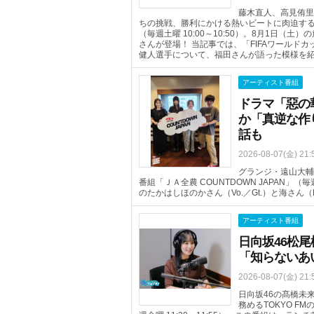
藤木直人、高見侑里
ちの挑戦、勝利にかける熱いビートに肉迫するTOKYO 
（毎週土曜 10:00～10:50）。8月1日
さんが登場！ 当記事では、「FIFAワールド
健人選手について、福田さんが語った模様を
アーティスト番組
ドラマ「惡の
か「真逆な作
話も
2026-08-07(金) 21:
グランジ・遠山大輔
番組「ＪＡ全農 COUNTDOWN JAPAN」（
のたかはしほのかさん（Vo.／Gt.）と海さん
アーティスト番組
日向坂46松尾
「知らないあ
2026-08-07(金) 21:
日向坂46の髙橋未
務めるTOKYO FM