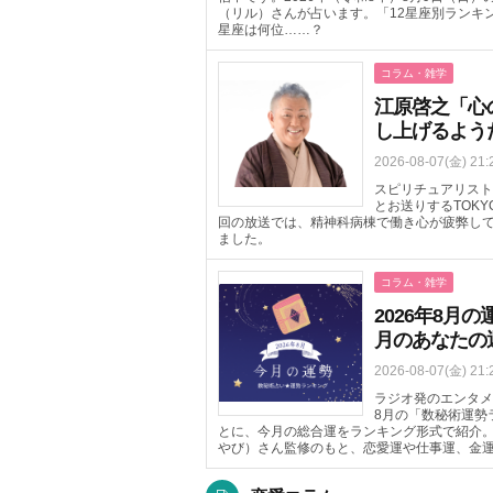
（リル）さんが占います。「12星座別ランキ
星座は何位……？
コラム・雑学
江原啓之「心
し上げるよう
2026-08-07(金) 21:
スピリチュアリスト
とお送りするTOKYO 
回の放送では、精神科病棟で働き心が疲弊し
ました。
コラム・雑学
2026年8
月のあなたの
2026-08-07(金) 21:
ラジオ発のエンタメニ
8月の「数秘術運勢
とに、今月の総合運をランキング形式で紹介
やび）さん監修のもと、恋愛運や仕事運、金