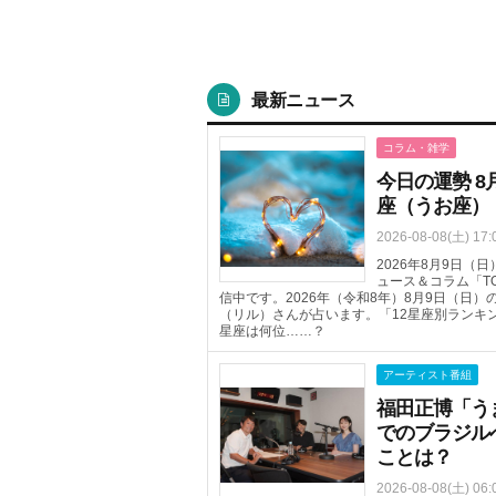
最新ニュース
コラム・雑学
今日の運勢 8
座（うお座）
2026-08-08(土) 17:
2026年8月9日
ュース＆コラム「T
信中です。2026年（令和8年）8月9日（日
（リル）さんが占います。「12星座別ランキ
星座は何位……？
アーティスト番組
福田正博「う
でのブラジル
ことは？
2026-08-08(土) 06: