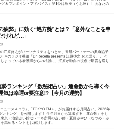
ング＆ワンポイントアドバイス」第1位は魚座（うお座）！ あなたの
の疲弊」に効く“処方箋”とは？「意外なことを申
だけれど…」
20
の江原啓之がパーソナリティをつとめ、番組パートナーの奥迫協子
FMのラジオ番組「Dr.Recella presents 江原啓之 おと語り」。 今
てしまっている看護師からの相談に、江原が独自の視点で助言を送り
月の運勢ランキング「数秘術占い」運命数から導く今
運気は幸運or要注意!?【今月の運勢】
20
ュース＆コラム「TOKYO FM＋」がお届けする月間占い。2026年
ランキング」を公開します！ 生年月日から算出する「運命数」をも
。東京・池袋占い館セレーネ所属の占い師・夏目みやび（なつめ・み
運を高めるヒントをお届けします。