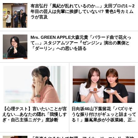
有吉弘行「風紀が乱れているのか…」太田プロの1～2
年目の芸人は先輩に挨拶していない!? 青色1号カミム
ラが言及
Mrs. GREEN APPLE大森元貴「バラード曲で花火っ
て…」スタジアムツアー『ゼンジン』演出の裏側と
「ダーリン」への思いを語る
【心理テスト】言いたいことが言
日向坂46山下葉留花「バズりそ
えない…あなたの隠れ「我慢しす
うな振り付けがギュッと詰まって
ぎ・自己主張ニガテ」度診断
る！」藤嶌果歩が小坂菜緒、正...