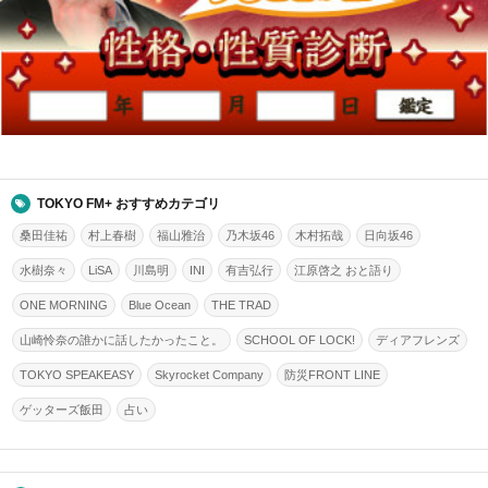
TOKYO FM+ おすすめカテゴリ
桑田佳祐
村上春樹
福山雅治
乃木坂46
木村拓哉
日向坂46
水樹奈々
LiSA
川島明
INI
有吉弘行
江原啓之 おと語り
ONE MORNING
Blue Ocean
THE TRAD
山崎怜奈の誰かに話したかったこと。
SCHOOL OF LOCK!
ディアフレンズ
TOKYO SPEAKEASY
Skyrocket Company
防災FRONT LINE
ゲッターズ飯田
占い