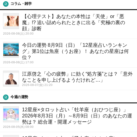
コラム・雑学
【心理テスト】あなたの本性は「天使」or「悪
魔」!? 追い詰められたときに出る「究極の裏の
顔」診断
2026-08-08(土) 20:00
今日の運勢 8月9日（日）「12星座占いランキン
グ」第1位は魚座（うお座）！ あなたの星座は何
位？
2026-08-08(土) 17:00
江原啓之「心の疲弊」に効く“処方箋”とは？「意外
なことを申し上げるようだけれど…」
2026-08-07(金) 21:20
今週の運勢
12星座×タロット占い「牡羊座（おひつじ座）」
2026年8月3日（月）～8月9日（日）のあなたの運
勢は？ 総合運・開運メッセージ
2026-08-05(水) 08:00