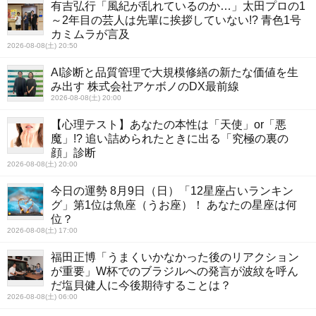
有吉弘行「風紀が乱れているのか…」太田プロの1
～2年目の芸人は先輩に挨拶していない!? 青色1号
カミムラが言及
2026-08-08(土) 20:50
AI診断と品質管理で大規模修繕の新たな価値を生
み出す 株式会社アケボノのDX最前線
2026-08-08(土) 20:00
【心理テスト】あなたの本性は「天使」or「悪
魔」!? 追い詰められたときに出る「究極の裏の
顔」診断
2026-08-08(土) 20:00
今日の運勢 8月9日（日）「12星座占いランキン
グ」第1位は魚座（うお座）！ あなたの星座は何
位？
2026-08-08(土) 17:00
福田正博「うまくいかなかった後のリアクション
が重要」W杯でのブラジルへの発言が波紋を呼ん
だ塩貝健人に今後期待することは？
2026-08-08(土) 06:00