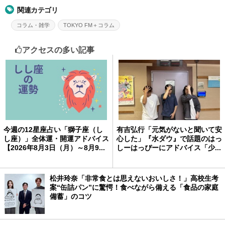
関連カテゴリ
コラム・雑学
TOKYO FM＋コラム
アクセスの多い記事
今週の12星座占い「獅子座（し
有吉弘行「元気がないと聞いて安
し座）」全体運・開運アドバイス
心した」『水ダウ』で話題のはっ
【2026年8月3日（月）～8月9...
しーはっぴーにアドバイス「少...
松井玲奈「非常食とは思えないおいしさ！」高校生考
案“缶詰パン”に驚愕！食べながら備える「食品の家庭
備蓄」のコツ