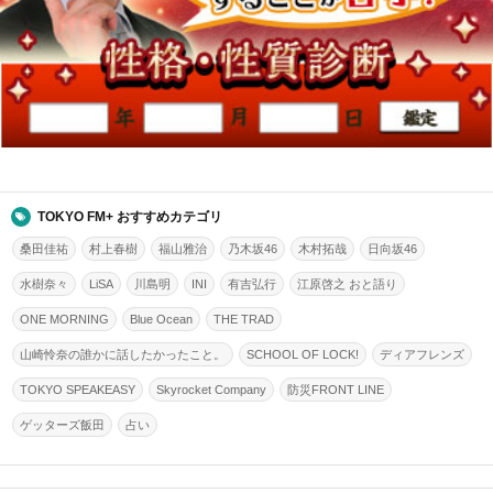
TOKYO FM+ おすすめカテゴリ
桑田佳祐
村上春樹
福山雅治
乃木坂46
木村拓哉
日向坂46
水樹奈々
LiSA
川島明
INI
有吉弘行
江原啓之 おと語り
ONE MORNING
Blue Ocean
THE TRAD
山崎怜奈の誰かに話したかったこと。
SCHOOL OF LOCK!
ディアフレンズ
TOKYO SPEAKEASY
Skyrocket Company
防災FRONT LINE
ゲッターズ飯田
占い