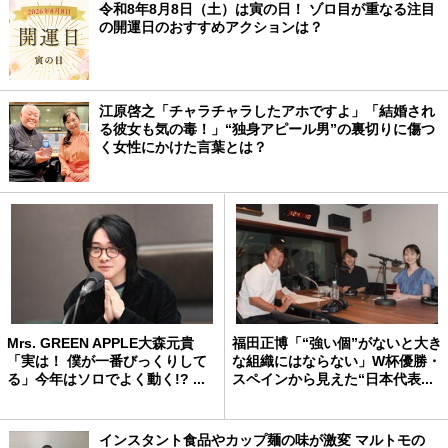
令和8年8月8日（土）は寅の日！ ゾロ目が重なる注目
の開運日のおすすめアクションは？
江原啓之「チャラチャラしたアホですよ」「結婚され
る彼女も気の毒！」“独身アピール男”の裏切りに傷つ
く女性にかけた言葉とは？
Mrs. GREEN APPLE大森元貴
福田正博「“強い個”がないと大き
「実は！ 僕が一番びっくりして
な組織にはならない」W杯優勝・
る」今年はソロでよく動く!? ...
スペインから見えた“日本代表...
インスタント食品やカップ麺の味が激変 マルトモの