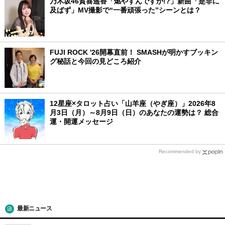
乃木坂46賀喜遥香「燃やすんですか!?」新曲「是非に
及ばず」MV撮影で“一番頑張った”シーンとは？
FUJI ROCK '26開幕直前！ SMASHが明かすブッキン
グ秘話と今回の見どころ紹介
12星座×タロット占い「山羊座（やぎ座）」2026年8
月3日（月）～8月9日（日）のあなたの運勢は？ 総合
運・開運メッセージ
Recommended by
最新ニュース