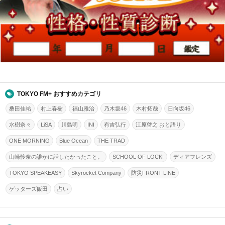
TOKYO FM+ おすすめカテゴリ
桑田佳祐
村上春樹
福山雅治
乃木坂46
木村拓哉
日向坂46
水樹奈々
LiSA
川島明
INI
有吉弘行
江原啓之 おと語り
ONE MORNING
Blue Ocean
THE TRAD
山崎怜奈の誰かに話したかったこと。
SCHOOL OF LOCK!
ディアフレンズ
TOKYO SPEAKEASY
Skyrocket Company
防災FRONT LINE
ゲッターズ飯田
占い