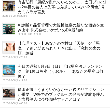
有吉弘行「風紀が乱れているのか…」太田プロの1
～2年目の芸人は先輩に挨拶していない!? 青色1号
カミムラが言及
2026-08-08(土) 20:50
AI診断と品質管理で大規模修繕の新たな価値を生
み出す 株式会社アケボノのDX最前線
2026-08-08(土) 20:00
【心理テスト】あなたの本性は「天使」or「悪
魔」!? 追い詰められたときに出る「究極の裏の
顔」診断
2026-08-08(土) 20:00
今日の運勢 8月9日（日）「12星座占いランキン
グ」第1位は魚座（うお座）！ あなたの星座は何
位？
2026-08-08(土) 17:00
福田正博「うまくいかなかった後のリアクション
が重要」W杯でのブラジルへの発言が波紋を呼ん
だ塩貝健人に今後期待することは？
2026-08-08(土) 06:00