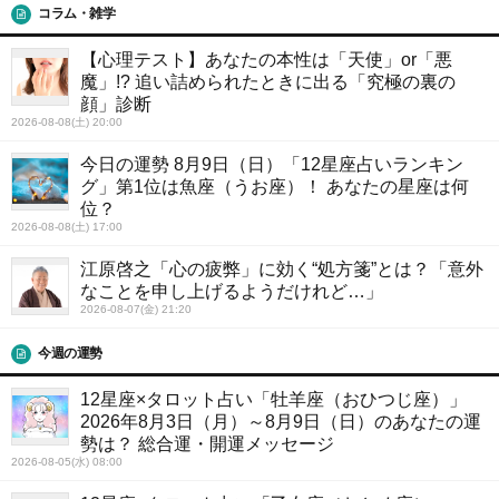
コラム・雑学
【心理テスト】あなたの本性は「天使」or「悪
魔」!? 追い詰められたときに出る「究極の裏の
顔」診断
2026-08-08(土) 20:00
今日の運勢 8月9日（日）「12星座占いランキン
グ」第1位は魚座（うお座）！ あなたの星座は何
位？
2026-08-08(土) 17:00
江原啓之「心の疲弊」に効く“処方箋”とは？「意外
なことを申し上げるようだけれど…」
2026-08-07(金) 21:20
今週の運勢
12星座×タロット占い「牡羊座（おひつじ座）」
2026年8月3日（月）～8月9日（日）のあなたの運
勢は？ 総合運・開運メッセージ
2026-08-05(水) 08:00