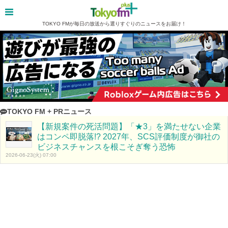
TOKYO FMが毎日の放送から選りすぐりのニュースをお届け！
TOKYO FM + PRニュース
【新規案件の死活問題】「★3」を満たせない企業
はコンペ即脱落!? 2027年、SCS評価制度が御社の
ビジネスチャンスを根こそぎ奪う恐怖
2026-06-23(火) 07:00