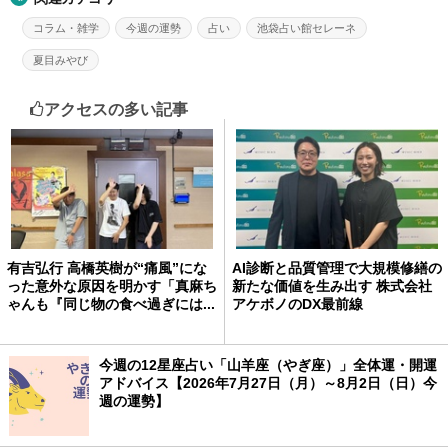
コラム・雑学
今週の運勢
占い
池袋占い館セレーネ
夏目みやび
アクセスの多い記事
有吉弘行 高橋英樹が“痛風”にな
AI診断と品質管理で大規模修繕の
った意外な原因を明かす「真麻ち
新たな価値を生み出す 株式会社
ゃんも『同じ物の食べ過ぎには...
アケボノのDX最前線
今週の12星座占い「山羊座（やぎ座）」全体運・開運
アドバイス【2026年7月27日（月）～8月2日（日）今
週の運勢】