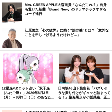
Mrs. GREEN APPLE大森元貴「なんだこれ？」自身
も驚いた新曲『Brand New』のドラマチックすぎる
コード進行
江原啓之「心の疲弊」に効く“処方箋”とは？「意外な
ことを申し上げるようだけれど…」
12星座×タロット占い「双子座
日向坂46山下葉留花「バズりそ
（ふたご座）」2026年8月3日
うな振り付けがギュッと詰まって
（月）～8月9日（日）のあなた...
る！」藤嶌果歩が小坂菜緒、正...