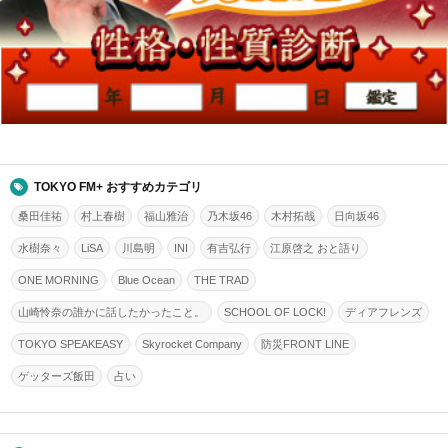
TOKYO FM+ おすすめカテゴリ
桑田佳祐
村上春樹
福山雅治
乃木坂46
木村拓哉
日向坂46
水樹奈々
LiSA
川島明
INI
有吉弘行
江原啓之 おと語り
ONE MORNING
Blue Ocean
THE TRAD
山崎怜奈の誰かに話したかったこと。
SCHOOL OF LOCK!
ディアフレンズ
TOKYO SPEAKEASY
Skyrocket Company
防災FRONT LINE
ゲッターズ飯田
占い