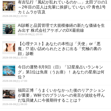
有吉弘行「風紀が乱れているのか…」太田プロの1
～2年目の芸人は先輩に挨拶していない!? 青色1号
カミムラが言及
2026-08-08(土) 20:50
AI診断と品質管理で大規模修繕の新たな価値を生
み出す 株式会社アケボノのDX最前線
2026-08-08(土) 20:00
【心理テスト】あなたの本性は「天使」or「悪
魔」!? 追い詰められたときに出る「究極の裏の
顔」診断
2026-08-08(土) 20:00
今日の運勢 8月9日（日）「12星座占いランキン
グ」第1位は魚座（うお座）！ あなたの星座は何
位？
2026-08-08(土) 17:00
福田正博「うまくいかなかった後のリアクション
が重要」W杯でのブラジルへの発言が波紋を呼ん
だ塩貝健人に今後期待することは？
2026-08-08(土) 06:00