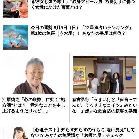
る彼女も気の毒！」“独身アピール男”の裏切りに傷つ
く女性にかけた言葉とは？
今日の運勢 8月9日（日）「12星座占いランキング」
第1位は魚座（うお座）！ あなたの星座は何位？
江原啓之「心の疲弊」に効く“処
有吉弘行「うまいけど『何言って
方箋”とは？「意外なことを申し
んだ、うるせえなコイツ』みたい
上げるようだけれど…」
な…」嫌いな飲食店の接客を暴露
【心理テスト】知らず知らずのうちに“老け見え”して
ない!? あなたの無意識な「お疲れ度」チェック