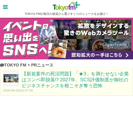
TOKYO FMが毎日の放送から選りすぐりのニュースをお届け！
TOKYO FM + PRニュース
【新規案件の死活問題】「★3」を満たせない企業
はコンペ即脱落!? 2027年、SCS評価制度が御社の
ビジネスチャンスを根こそぎ奪う恐怖
2026-06-23(火) 07:00