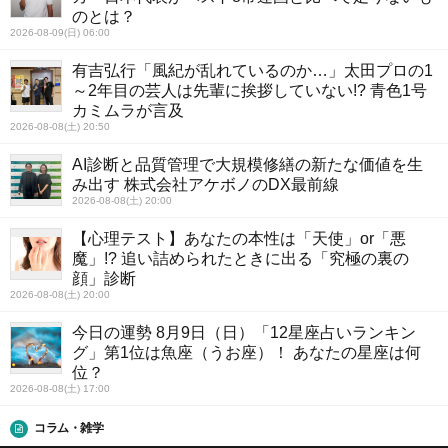
のとは？
2026-08-09(日) 06:00
有吉弘行「風紀が乱れているのか…」太田プロの1
～2年目の芸人は先輩に挨拶していない!? 青色1号
カミムラが言及
2026-08-08(土) 20:50
AI診断と品質管理で大規模修繕の新たな価値を生
み出す 株式会社アケボノのDX最前線
2026-08-08(土) 20:00
【心理テスト】あなたの本性は「天使」or「悪
魔」!? 追い詰められたときに出る「究極の裏の
顔」診断
2026-08-08(土) 20:00
今日の運勢 8月9日（日）「12星座占いランキン
グ」第1位は魚座（うお座）！ あなたの星座は何
位？
2026-08-08(土) 17:00
コラム・雑学