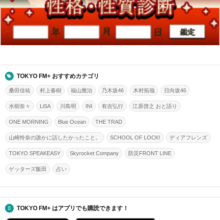
TOKYO FM+ おすすめカテゴリ
桑田佳祐
村上春樹
福山雅治
乃木坂46
木村拓哉
日向坂46
水樹奈々
LiSA
川島明
INI
有吉弘行
江原啓之 おと語り
ONE MORNING
Blue Ocean
THE TRAD
山崎怜奈の誰かに話したかったこと。
SCHOOL OF LOCK!
ディアフレンズ
TOKYO SPEAKEASY
Skyrocket Company
防災FRONT LINE
ゲッターズ飯田
占い
TOKYO FM+ はアプリでも購読できます！