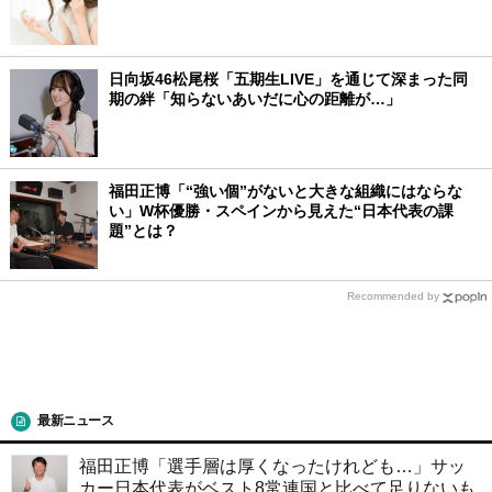
日向坂46松尾桜「五期生LIVE」を通じて深まった同
期の絆「知らないあいだに心の距離が…」
福田正博「“強い個”がないと大きな組織にはならな
い」W杯優勝・スペインから見えた“日本代表の課
題”とは？
Recommended by
最新ニュース
福田正博「選手層は厚くなったけれども…」サッ
カー日本代表がベスト8常連国と比べて足りないも