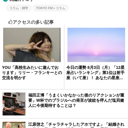
コラム・雑学
TOKYO FM＋コラム
アクセスの多い記事
YOU「高校生みたいに遊んでお
今日の運勢 8月3日（月）「12星
ります」リリー・フランキーとの
座占いランキング」第1位は射手
交流を明かす
座（いて座）！ あなたの星座...
福田正博「うまくいかなかった後のリアクションが重
要」W杯でのブラジルへの発言が波紋を呼んだ塩貝健
人に今後期待することは？
江原啓之「チャラチャラしたアホですよ」「結婚され