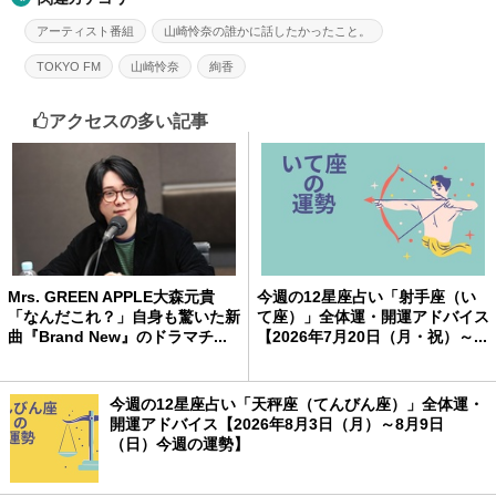
アーティスト番組
山崎怜奈の誰かに話したかったこと。
TOKYO FM
山崎怜奈
絢香
アクセスの多い記事
Mrs. GREEN APPLE大森元貴
今週の12星座占い「射手座（い
「なんだこれ？」自身も驚いた新
て座）」全体運・開運アドバイス
曲『Brand New』のドラマチ...
【2026年7月20日（月・祝）～...
今週の12星座占い「天秤座（てんびん座）」全体運・
開運アドバイス【2026年8月3日（月）～8月9日
（日）今週の運勢】