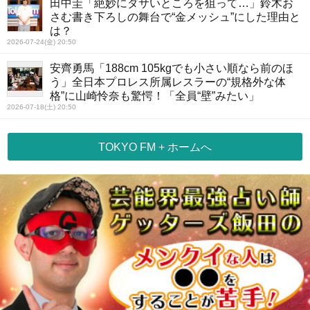
田中圭「絶妙にダサいところを狙って…」鈴木お
さむ書き下ろしの舞台で“金メッシュ”にした理由と
は？
2026-07-24(金) 20:50
安齊勇馬「188cm 105kgでも小さい順なら前のほ
う」全日本プロレス所属レスラーの“規格外な体
格”に山崎怜奈も驚愕！「全員“壁”みたい」
2026-07-18(土) 20:50
TOKYO FM + ホームへ