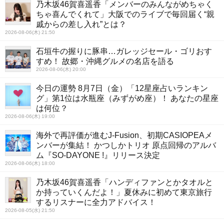
乃木坂46賀喜遥香「メンバーのみんながめちゃく
ちゃ喜んでくれて」大阪でのライブで毎回届く“親
戚からの差し入れ”とは？
2026-08-06(木) 21:50
石垣牛の握りに豚串…ガレッジセール・ゴリおす
すめ！ 故郷・沖縄グルメの名店を語る
2026-08-06(木) 20:00
今日の運勢 8月7日（金）「12星座占いランキン
グ」第1位は水瓶座（みずがめ座）！ あなたの星座
は何位？
2026-08-06(木) 19:00
海外で再評価が進むJ-Fusion、初期CASIOPEAメ
ンバーが集結！ かつしかトリオ 原点回帰のアルバ
ム『SO-DAYONE !』リリース決定
2026-08-06(木) 18:00
乃木坂46賀喜遥香「ハンディファンとかタオルと
か持っていくんだよ！」夏休みに初めて東京旅行
するリスナーに全力アドバイス！
2026-08-05(水) 21:50