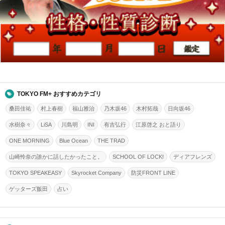
TOKYO FM+ おすすめカテゴリ
桑田佳祐
村上春樹
福山雅治
乃木坂46
木村拓哉
日向坂46
水樹奈々
LiSA
川島明
INI
有吉弘行
江原啓之 おと語り
ONE MORNING
Blue Ocean
THE TRAD
山崎怜奈の誰かに話したかったこと。
SCHOOL OF LOCK!
ディアフレンズ
TOKYO SPEAKEASY
Skyrocket Company
防災FRONT LINE
ゲッターズ飯田
占い