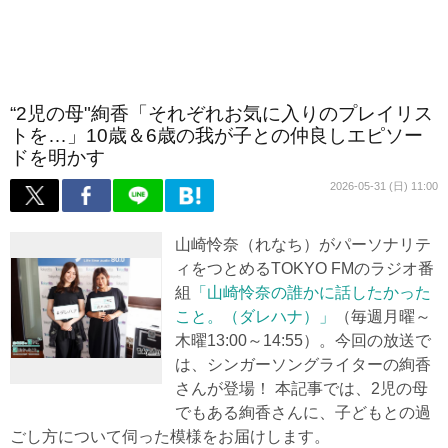
“2児の母"絢香「それぞれお気に入りのプレイリス
トを…」10歳＆6歳の我が子との仲良しエピソー
ドを明かす
2026-05-31 (日) 11:00
山崎怜奈（れなち）がパーソナリテ
ィをつとめるTOKYO FMのラジオ番
組
「山崎怜奈の誰かに話したかった
こと。（ダレハナ）」
（毎週月曜～
木曜13:00～14:55）。今回の放送で
は、シンガーソングライターの絢香
さんが登場！ 本記事では、2児の母
でもある絢香さんに、子どもとの過
ごし方について伺った模様をお届けします。