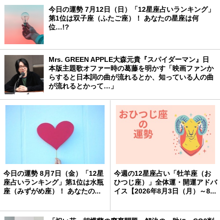
今日の運勢 7月12日（日）「12星座占いランキング」
第1位は双子座（ふたご座）！ あなたの星座は何
位…!?
Mrs. GREEN APPLE大森元貴『スパイダーマン』日
本版主題歌オファー時の葛藤を明かす「映画ファンか
らすると日本詞の曲が流れるとか、知っている人の曲
が流れるとかって…」
今日の運勢 8月7日（金）「12星
今週の12星座占い「牡羊座（お
座占いランキング」第1位は水瓶
ひつじ座）」全体運・開運アドバ
座（みずがめ座）！ あなたの...
イス【2026年8月3日（月）～8...