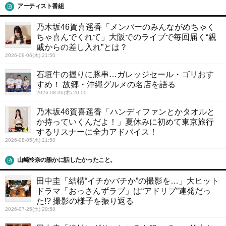
アーティスト番組
乃木坂46賀喜遥香「メンバーのみんながめちゃく
ちゃ喜んでくれて」大阪でのライブで毎回届く“親
戚からの差し入れ”とは？
2026-08-06(木) 21:50
石垣牛の握りに豚串…ガレッジセール・ゴリおす
すめ！ 故郷・沖縄グルメの名店を語る
2026-08-06(木) 20:00
乃木坂46賀喜遥香「ハンディファンとかタオルと
か持っていくんだよ！」夏休みに初めて東京旅行
するリスナーに全力アドバイス！
2026-08-05(水) 21:50
山崎怜奈の誰かに話したかったこと。
田中圭「結構“イチかバチか”の撮影を…」大ヒット
ドラマ「おっさんずラブ」は“アドリブ”連発だっ
た!? 撮影の様子を振り返る
2026-07-25(土) 20:50