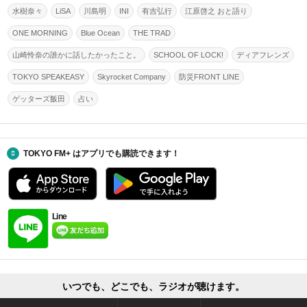
水樹奈々
LiSA
川島明
INI
有吉弘行
江原啓之 おと語り
ONE MORNING
Blue Ocean
THE TRAD
山崎怜奈の誰かに話したかったこと。
SCHOOL OF LOCK!
ディアフレンズ
TOKYO SPEAKEASY
Skyrocket Company
防災FRONT LINE
ゲッターズ飯田
占い
TOKYO FM+ はアプリでも購読できます！
Line
いつでも、どこでも、ラジオが聴けます。