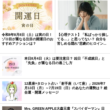
令和8年8月8日（土）は寅の日！
【心理テスト】「私ばっかり損し
ゾロ目が重なる注目の開運日のお
てる…」と思ってない？ 自分を
すすめアクションは？
苦しめる隠れ“悲劇のヒロイン...
本日8月4日（火）は要注意日？ 凶日「不成就日」と
「先負」が重なる日の過ごし方
12星座×タロット占い「射手座（いて座）」2026年7
月13日（月）～7月19日（日）のあなたの運勢は？ 総
合運・開運メッセージ
Mrs. GREEN APPLE大森元貴『スパイダーマン』日