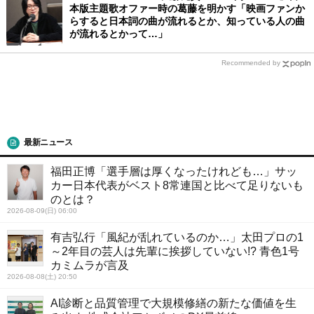
本版主題歌オファー時の葛藤を明かす「映画ファンか
らすると日本詞の曲が流れるとか、知っている人の曲
が流れるとかって…」
Recommended by
最新ニュース
福田正博「選手層は厚くなったけれども…」サッ
カー日本代表がベスト8常連国と比べて足りないも
のとは？
2026-08-09(日) 06:00
有吉弘行「風紀が乱れているのか…」太田プロの1
～2年目の芸人は先輩に挨拶していない!? 青色1号
カミムラが言及
2026-08-08(土) 20:50
AI診断と品質管理で大規模修繕の新たな価値を生