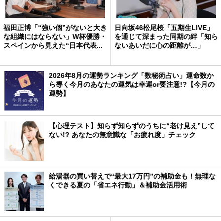
福田正博「“強い個”がないと大き
日向坂46松尾桜「五期生LIVE」
な組織にはならない」W杯優勝・
を通じて深まった同期の絆「知ら
スペインから見えた“日本代表...
ないあいだに心の距離が…」
2026年8月の運勢ランキング「数秘術占い」運命数か
ら導く今月のあなたの運気は幸運or要注意!?【今月の
運勢】
【心理テスト】知らず知らずのうちに“老け見え”して
ない!? あなたの無意識な「お疲れ度」チェック
給湯器の買い替えで“最大17万円”の補助金も！無理な
くできる夏の「省エネ行動」＆補助金活用術