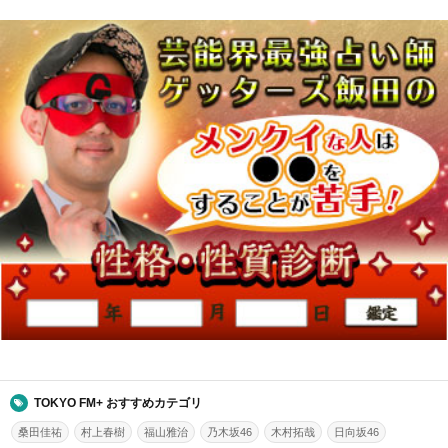
TOKYO FM+ おすすめカテゴリ
桑田佳祐
村上春樹
福山雅治
乃木坂46
木村拓哉
日向坂46