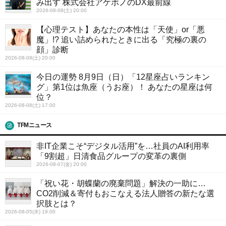
み出す 株式会社アケボノのDX最前線
2026-08-08(土) 20:00
【心理テスト】あなたの本性は「天使」or「悪
魔」!? 追い詰められたときに出る「究極の裏の
顔」診断
2026-08-08(土) 20:00
今日の運勢 8月9日（日）「12星座占いランキン
グ」第1位は魚座（うお座）！ あなたの星座は何
位？
2026-08-08(土) 17:00
TFMニュース
非IT企業こそ“デジタル活用”を…社員のAI利用率
「9割超」日清食品グループの変革の裏側
2026-08-07(金) 20:00
「祝い花・胡蝶蘭の廃棄問題」解決の一助に…
CO2削減＆寄付もおこなえる法人贈答の新たな選
択肢とは？
2026-08-05(水) 19:00