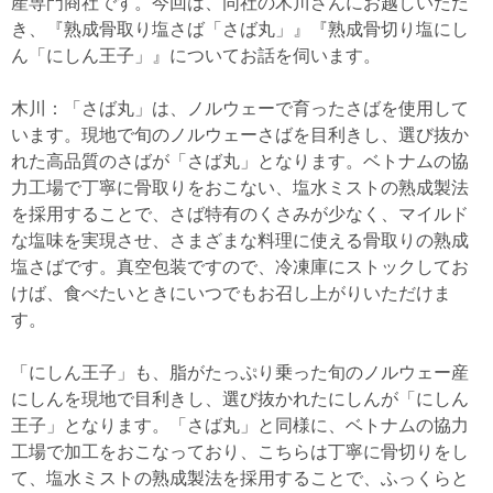
産専門商社です。今回は、同社の木川さんにお越しいただ
き、『熟成骨取り塩さば「さば丸」』『熟成骨切り塩にし
ん「にしん王子」』についてお話を伺います。
木川：「さば丸」は、ノルウェーで育ったさばを使用して
います。現地で旬のノルウェーさばを目利きし、選び抜か
れた高品質のさばが「さば丸」となります。ベトナムの協
力工場で丁寧に骨取りをおこない、塩水ミストの熟成製法
を採用することで、さば特有のくさみが少なく、マイルド
な塩味を実現させ、さまざまな料理に使える骨取りの熟成
塩さばです。真空包装ですので、冷凍庫にストックしてお
けば、食べたいときにいつでもお召し上がりいただけま
す。
「にしん王子」も、脂がたっぷり乗った旬のノルウェー産
にしんを現地で目利きし、選び抜かれたにしんが「にしん
王子」となります。「さば丸」と同様に、ベトナムの協力
工場で加工をおこなっており、こちらは丁寧に骨切りをし
て、塩水ミストの熟成製法を採用することで、ふっくらと