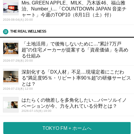
Mrs. GREEN APPLE、M!LK、乃木坂46、福山雅
治、Number_i…「COUNTDOWN JAPAN 音楽チ
ャート」今週のTOP10（8月1日（土）付）
2026-08-04(火) 20:00
THE REAL WELLNESS
「土地活用」で後悔しないために…“累計7万戸
超”の住宅メーカーが提案する「資産価値」を高め
る仕組み
2026-07-29(水) 20:00
深刻化する「DX人材」不足…現場定着にこだわ
る“満足度95％・リピート率90％超”の研修サービス
とは？
2026-07-23(木) 12:00
はたらくの物差しを多角化したい…パーソルイノ
ベーションが今、力を入れている分野とは？
2026-07-15(水) 19:00
TOKYO FM + ホームへ