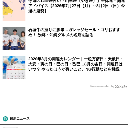
今週の12星座占い「山羊座（やぎ座）」全体運・開運
アドバイス【2026年7月27日（月）～8月2日（日）今
週の運勢】
石垣牛の握りに豚串…ガレッジセール・ゴリおすす
め！ 故郷・沖縄グルメの名店を語る
2026年8月の開運カレンダー｜一粒万倍日・天赦日・
大安・寅の日・巳の日・己巳…8月の吉日・開運日は
いつ？ やったほうが良いこと、NG行動などを解説
Recommended by
最新ニュース