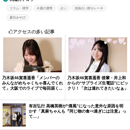
コラム・雑学
今週の運勢
占い
池袋占い館セレーネ
夏目みやび
アクセスの多い記事
乃木坂46賀喜遥香「メンバーの
乃木坂46賀喜遥香 後輩・井上和
みんながめちゃくちゃ喜んでくれ
からの“サプライズ生電話”にビッ
て」大阪でのライブで毎回届く...
クリ！「次は連れてきたいなぁ」
有吉弘行 高橋英樹が“痛風”になった意外な原因を明
かす「真麻ちゃんも『同じ物の食べ過ぎには注意』っ
て…」