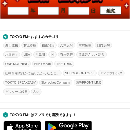
TOKYO FM+ おすすめカテゴリ
桑田佳祐
村上春樹
福山雅治
乃木坂46
木村拓哉
日向坂46
水樹奈々
LiSA
川島明
INI
有吉弘行
江原啓之 おと語り
ONE MORNING
Blue Ocean
THE TRAD
山崎怜奈の誰かに話したかったこと。
SCHOOL OF LOCK!
ディアフレンズ
TOKYO SPEAKEASY
Skyrocket Company
防災FRONT LINE
ゲッターズ飯田
占い
TOKYO FM+ はアプリでも購読できます！