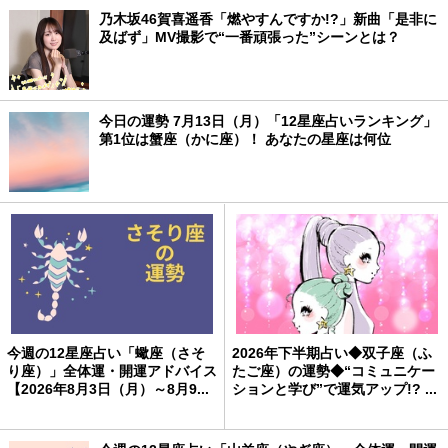
乃木坂46賀喜遥香「燃やすんですか!?」新曲「是非に
及ばず」MV撮影で“一番頑張った”シーンとは？
今日の運勢 7月13日（月）「12星座占いランキング」
第1位は蟹座（かに座）！ あなたの星座は何位
今週の12星座占い「蠍座（さそ
2026年下半期占い◆双子座（ふ
り座）」全体運・開運アドバイス
たご座）の運勢◆“コミュニケー
【2026年8月3日（月）～8月9...
ションと学び”で運気アップ!? ...