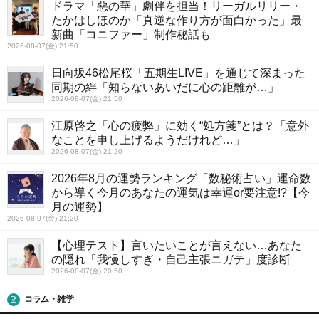
ドラマ「惡の華」劇伴を担当！リーガルリリー・
たかはしほのか「真逆な作り方が面白かった」最
新曲「コニファー」制作秘話も
2026-08-07(金) 21:50
日向坂46松尾桜「五期生LIVE」を通じて深まった
同期の絆「知らないあいだに心の距離が…」
2026-08-07(金) 21:50
江原啓之「心の疲弊」に効く“処方箋”とは？「意外
なことを申し上げるようだけれど…」
2026-08-07(金) 21:20
2026年8月の運勢ランキング「数秘術占い」運命数
から導く今月のあなたの運気は幸運or要注意!?【今
月の運勢】
2026-08-07(金) 21:20
【心理テスト】言いたいことが言えない…あなた
の隠れ「我慢しすぎ・自己主張ニガテ」度診断
2026-08-07(金) 20:50
コラム・雑学