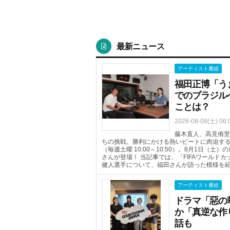
最新ニュース
アーティスト番組
福田正博「う
でのブラジル
ことは？
2026-08-08(土) 06:
藤木直人、高見侑里
ちの挑戦、勝利にかける熱いビートに肉迫するTOKYO 
（毎週土曜 10:00～10:50）。8月1日
さんが登場！ 当記事では、「FIFAワールド
健人選手について、福田さんが語った模様を
アーティスト番組
ドラマ「惡の
か「真逆な作
話も