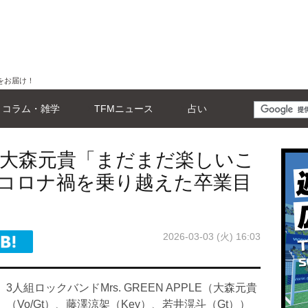
をお届け！
コラム・雑学
TFMニュース
占い
APPLE大森元貴「まだまだ楽しいこ
コロナ禍を乗り越えた卒業目
2026-03-03 (火) 16:03
3人組ロックバンドMrs. GREEN APPLE（大森元貴
（Vo/Gt）、藤澤涼架（Key）、若井滉斗（Gt））