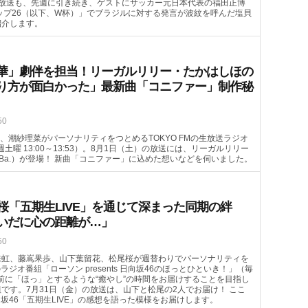
（土）の放送も、先週に引き続き、ゲストにサッカー元日本代表の福田正博
カップ26（以下、W杯）」でブラジルに対する発言が波紋を呼んだ塩貝
紹介します。
華」劇伴を担当！リーガルリリー・たかはしほの
り方が面白かった」最新曲「コニファー」制作秘
50
、潮紗理菜がパーソナリティをつとめるTOKYO FMの生放送ラジオ
毎週土曜 13:00～13:53）。8月1日（土）の放送には、リーガルリリー
（Ba.）が登場！ 新曲「コニファー」に込めた想いなどを伺いました。
桜「五期生LIVE」を通じて深まった同期の絆
いだに心の距離が…」
50
来虹、藤嶌果歩、山下葉留花、松尾桜が週替わりでパーソナリティを
のラジオ番組「ローソン presents 日向坂46のほっとひといき！」（毎
ランチ前に「ほっ」とするような“癒やし”の時間をお届けすることを目指し
です。7月31日（金）の放送は、山下と松尾の2人でお届け！ ここ
向坂46「五期生LIVE」の感想を語った模様をお届けします。