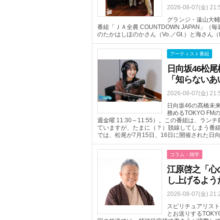
2026-08-07(金) 21:
グランジ・遠山大輔
番組「ＪＡ全農 COUNTDOWN JAPAN」（
のたかはしほのかさん（Vo.／Gt.）と海さん
アーティスト番組
日向坂46松尾
「知らないあ
2026-08-07(金) 21:
日向坂46の髙橋未
務めるTOKYO FM
週金曜 11:30～11:55）。この番組は、
ていますが、たまに（？）脱線してしまう番組
では、松尾が7月15日、16日に開催された日
コラム・雑学
江原啓之「心
し上げるよう
2026-08-07(金) 21:
スピリチュアリスト
とお送りするTOKYO 