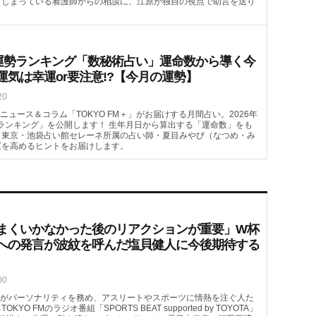
てしまっている看護師からの相談に、江原が独自の視点で助言を送り
月の運勢ランキング「数秘術占い」運命数から導く今
運気は幸運or要注意!?【今月の運勢】
20
ュース＆コラム「TOKYO FM＋」がお届けする月間占い。2026年
ランキング」を公開します！ 生年月日から算出する「運命数」をも
。東京・池袋占い館セレーネ所属の占い師・夏目みやび（なつめ・み
運を高めるヒントをお届けします。
まくいかなかった後のリアクションが重要」W杯
への発言が波紋を呼んだ塩貝健人に今後期待する
00
がパーソナリティを務め、アスリートやスポーツに情熱を注ぐ人た
FMのラジオ番組「SPORTS BEAT supported by TOYOTA」