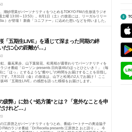
50
、潮紗理菜がパーソナリティをつとめるTOKYO FMの生放送ラジオ
毎週土曜 13:00～13:53）。8月1日（土）の放送には、リーガルリリー
T
（Ba.）が登場！ 新曲「コニファー」に込めた想いなどを伺いました。
桜「五期生LIVE」を通じて深まった同期の絆
いだに心の距離が…」
50
来虹、藤嶌果歩、山下葉留花、松尾桜が週替わりでパーソナリティを
のラジオ番組「ローソン presents 日向坂46のほっとひといき！」（毎
ランチ前に「ほっ」とするような“癒やし”の時間をお届けすることを目指し
です。7月31日（金）の放送は、山下と松尾の2人でお届け！ ここ
向坂46「五期生LIVE」の感想を語った模様をお届けします。
の疲弊」に効く“処方箋”とは？「意外なことを申
だけれど…」
20
の江原啓之がパーソナリティをつとめ、番組パートナーの奥迫協子
FMのラジオ番組「Dr.Recella presents 江原啓之 おと語り」。 今