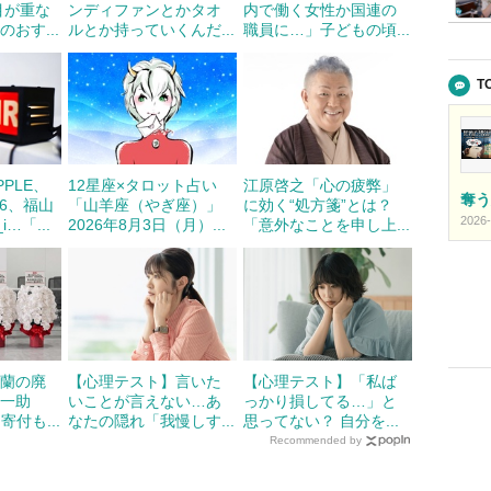
目が重な
ンディファンとかタオ
内で働く女性か国連の
おす...
ルとか持っていくんだ...
職員に…」子どもの頃...
T
APPLE、
12星座×タロット占い
江原啓之「心の疲弊」
奪う
46、福山
「山羊座（やぎ座）」
に効く“処方箋”とは？
2026-
i…「...
2026年8月3日（月）...
「意外なことを申し上...
蝶蘭の廃
【心理テスト】言いた
【心理テスト】「私ば
の一助
いことが言えない…あ
っかり損してる…」と
寄付も...
なたの隠れ「我慢しす...
思ってない？ 自分を...
Recommended by