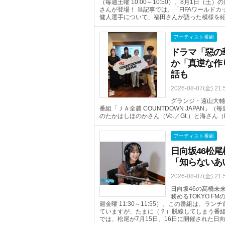
（毎週土曜 10:00～10:50）。8月1日
さんが登場！ 当記事では、「FIFAワールド
健人選手について、福田さんが語った模様を
アーティスト番組
ドラマ「惡の
か「真逆な作
話も
2026-08-07(金) 21:
グランジ・遠山大輔
番組「ＪＡ全農 COUNTDOWN JAPAN」（
のたかはしほのかさん（Vo.／Gt.）と海さん
アーティスト番組
日向坂46松尾
「知らないあ
2026-08-07(金) 21:
日向坂46の髙橋未
務めるTOKYO FM
週金曜 11:30～11:55）。この番組は、
ていますが、たまに（？）脱線してしまう番組
では、松尾が7月15日、16日に開催された日