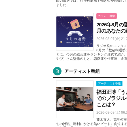
回の放送では、精神科病棟で働き心が疲弊し
ました。
コラム・雑学
2026年8
月のあなたの
2026-08-07(金) 21:
ラジオ発のエンタメニ
8月の「数秘術運勢
とに、今月の総合運をランキング形式で紹介
やび）さん監修のもと、恋愛運や仕事運、金
アーティスト番組
アーティスト番組
福田正博「う
でのブラジル
ことは？
2026-08-08(土) 06:
藤木直人、高見侑里
ちの挑戦、勝利にかける熱いビートに肉迫するTOKYO 