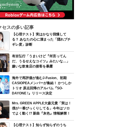
クセスの多い記事
【心理テスト】実はかなり我慢して
る？ あなたの心に溜まった「隠れブチ
ギレ度」診断
有吉弘行「うまいけど『何言ってん
だ、うるせえなコイツ』みたいな…」
嫌いな飲食店の接客を暴露
海外で再評価が進むJ-Fusion、初期
CASIOPEAメンバーが集結！ かつしか
トリオ 原点回帰のアルバム『SO-
DAYONE !』リリース決定
Mrs. GREEN APPLE大森元貴「実は！
僕が一番びっくりしてる」今年はソロ
でよく動く!? 新曲『灰色』情報解禁！
【心理テスト】知らず知らずのうち