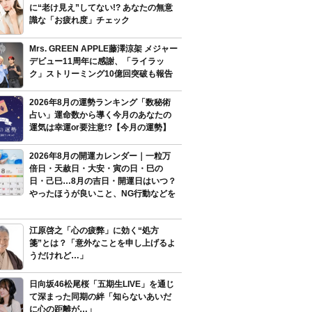
に“老け見え”してない!? あなたの無意
識な「お疲れ度」チェック
Mrs. GREEN APPLE藤澤涼架 メジャー
デビュー11周年に感謝、「ライラッ
ク」ストリーミング10億回突破も報告
2026年8月の運勢ランキング「数秘術
占い」運命数から導く今月のあなたの
運気は幸運or要注意!?【今月の運勢】
2026年8月の開運カレンダー｜一粒万
倍日・天赦日・大安・寅の日・巳の
日・己巳…8月の吉日・開運日はいつ？
やったほうが良いこと、NG行動などを
江原啓之「心の疲弊」に効く“処方
箋”とは？「意外なことを申し上げるよ
うだけれど…」
日向坂46松尾桜「五期生LIVE」を通じ
て深まった同期の絆「知らないあいだ
に心の距離が…」