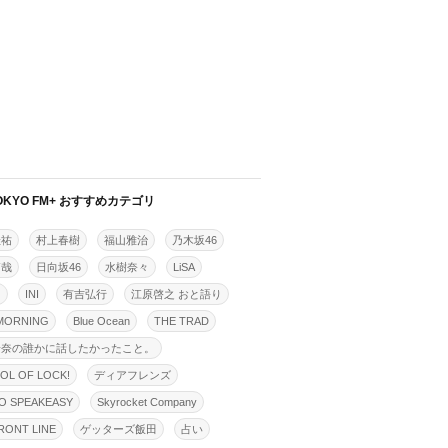
OKYO FM+ おすすめカテゴリ
佳祐
村上春樹
福山雅治
乃木坂46
拓哉
日向坂46
水樹奈々
LiSA
明
INI
有吉弘行
江原啓之 おと語り
MORNING
Blue Ocean
THE TRAD
怜奈の誰かに話したかったこと。
OL OF LOCK!
ディアフレンズ
O SPEAKEASY
Skyrocket Company
ONT LINE
ゲッターズ飯田
占い