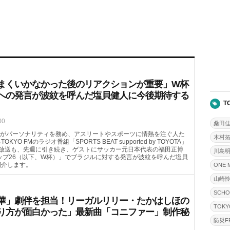
まくいかなかった後のリアクションが重要」W杯
への発言が波紋を呼んだ塩貝健人に今後期待する
T
00
桑田
がパーソナリティを務め、アスリートやスポーツに情熱を注ぐ人た
木村
FMのラジオ番組「SPORTS BEAT supported by TOYOTA」
（土）の放送も、先週に引き続き、ゲストにサッカー元日本代表の福田正博
川島
カップ26（以下、W杯）」でブラジルに対する発言が波紋を呼んだ塩貝
紹介します。
ONE 
山崎
SCHO
華」劇伴を担当！リーガルリリー・たかはしほの
TOKY
り方が面白かった」最新曲「コニファー」制作秘
防災FR