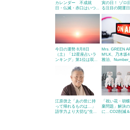
カレンダー 不成就
寅の日！ ゾロ
日・仏滅・赤口はいつ...
る注目の開運日の
今日の運勢 8月8日
Mrs. GREEN 
（土）「12星座占いラ
M!LK、乃木坂
ンキング」第1位は双...
雅治、Number_
江原啓之「あの世に持
「祝い花・胡
って帰れるものは…」
棄問題」解決
語学力より大切な“生...
に…CO2削減＆