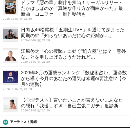
ドラマ「惡の華」劇伴を担当！リーガルリリー・
たかはしほのか「真逆な作り方が面白かった」最
新曲「コニファー」制作秘話も
2026-08-07(金) 21:50
日向坂46松尾桜「五期生LIVE」を通じて深まった
同期の絆「知らないあいだに心の距離が…」
2026-08-07(金) 21:50
江原啓之「心の疲弊」に効く“処方箋”とは？「意外
なことを申し上げるようだけれど…」
2026-08-07(金) 21:20
2026年8月の運勢ランキング「数秘術占い」運命数
から導く今月のあなたの運気は幸運or要注意!?【今
月の運勢】
2026-08-07(金) 21:20
【心理テスト】言いたいことが言えない…あなた
の隠れ「我慢しすぎ・自己主張ニガテ」度診断
2026-08-07(金) 20:50
アーティスト番組