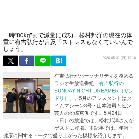
一時“80kg”まで減量に成功…松村邦洋の現在の体
重に有吉弘行が言及「ストレスもなくていいんで
しょう」
2026-05-31 (日) 19:10
有吉弘行がパーソナリティを務める
ラジオ生放送番組
「有吉弘行の
SUNDAY NIGHT DREAMER（サン
ドリ）」
。5月のアシスタントはタ
イムマシーン3号・山本浩司とピン
芸人の松崎克俊です。5月24日
（日）の放送では、松村邦洋さんが
ゲストに登場。本記事では、年齢・
健康に関するトークで盛り上がった模様を紹介します。