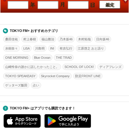
TOKYO FM+ おすすめカテゴリ
桑田佳祐
村上春樹
福山雅治
乃木坂46
木村拓哉
日向坂46
水樹奈々
LiSA
川島明
INI
有吉弘行
江原啓之 おと語り
ONE MORNING
Blue Ocean
THE TRAD
山崎怜奈の誰かに話したかったこと。
SCHOOL OF LOCK!
ディアフレンズ
TOKYO SPEAKEASY
Skyrocket Company
防災FRONT LINE
ゲッターズ飯田
占い
TOKYO FM+ はアプリでも購読できます！