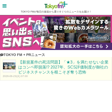
TOKYO FMが毎日の放送から選りすぐりのニュースをお届け！
TOKYO FM + PRニュース
【新規案件の死活問題】「★3」を満たせない企業
はコンペ即脱落!? 2027年、SCS評価制度が御社の
ビジネスチャンスを根こそぎ奪う恐怖
2026-06-23(火) 07:00