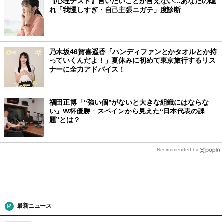
【心理テスト】言いたいことが言えない…あなたの隠
れ「我慢しすぎ・自己主張ニガテ」度診断
乃木坂46賀喜遥香「ハンディファンとかタオルとか持
っていくんだよ！」夏休みに初めて東京旅行するリス
ナーに全力アドバイス！
福田正博「“強い個”がないと大きな組織にはならな
い」W杯優勝・スペインから見えた“日本代表の課
題”とは？
Recommended by
最新ニュース