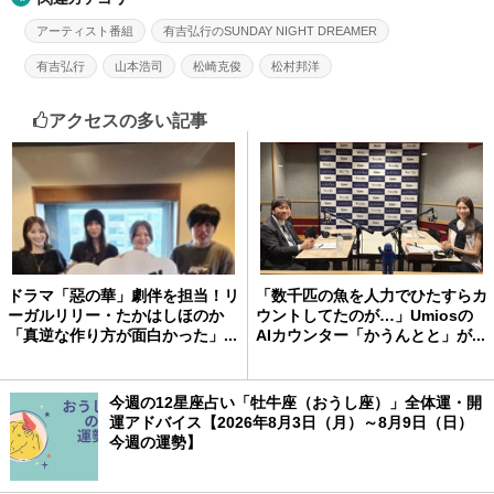
アーティスト番組
有吉弘行のSUNDAY NIGHT DREAMER
有吉弘行
山本浩司
松崎克俊
松村邦洋
アクセスの多い記事
ドラマ「惡の華」劇伴を担当！リ
「数千匹の魚を人力でひたすらカ
ーガルリリー・たかはしほのか
ウントしてたのが…」Umiosの
「真逆な作り方が面白かった」...
AIカウンター「かうんとと」が...
今週の12星座占い「牡牛座（おうし座）」全体運・開
運アドバイス【2026年8月3日（月）～8月9日（日）
今週の運勢】