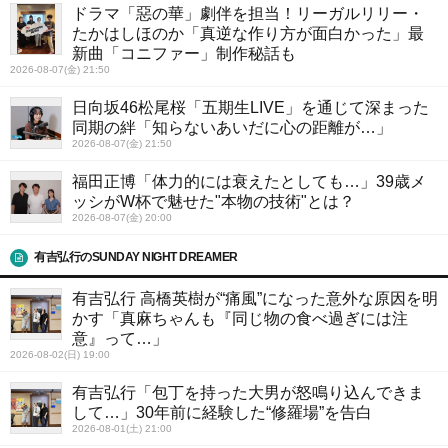
ドラマ「惡の華」劇伴を担当！リーガルリリー・
たかはしほのか「真逆な作り方が面白かった」最
新曲「コニファー」制作秘話も
2026-08-07(金) 21:50
日向坂46松尾桜「五期生LIVE」を通じて深まった
同期の絆「知らないあいだに心の距離が…」
2026-08-07(金) 21:50
福田正博「体力的には衰えたとしても…」39歳メ
ッシがW杯で魅せた"本物の技術"とは？
2026-08-07(金) 20:00
有吉弘行のSUNDAY NIGHT DREAMER
有吉弘行 高橋英樹が“痛風”になった意外な原因を明
かす「真麻ちゃんも『同じ物の食べ過ぎには注
意』って…」
2026-08-02(日) 19:00
有吉弘行「包丁を持った大男が怒鳴り込んできま
して…」30年前に経験した“修羅場”を告白
2026-08-01(土) 21:00