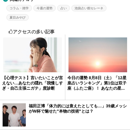
コラム・雑学
今週の運勢
占い
池袋占い館セレーネ
夏目みやび
アクセスの多い記事
【心理テスト】言いたいことが言
今日の運勢 8月8日（土）「12星
えない…あなたの隠れ「我慢しす
座占いランキング」第1位は双子
ぎ・自己主張ニガテ」度診断
座（ふたご座）！ あなたの星...
福田正博「体力的には衰えたとしても…」39歳メッシ
がW杯で魅せた"本物の技術"とは？