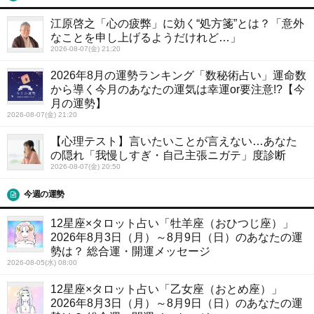
江原啓之「心の疲弊」に効く“処方箋”とは？「意外
なことを申し上げるようだけれど…」
2026-08-07(金) 21:20
2026年8月の運勢ランキング「数秘術占い」運命数
から導く今月のあなたの運気は幸運or要注意!?【今
月の運勢】
2026-08-07(金) 21:20
【心理テスト】言いたいことが言えない…あなた
の隠れ「我慢しすぎ・自己主張ニガテ」度診断
2026-08-07(金) 20:50
今週の運勢
12星座×タロット占い「牡羊座（おひつじ座）」
2026年8月3日（月）～8月9日（日）のあなたの運
勢は？ 総合運・開運メッセージ
2026-08-05(水) 08:00
12星座×タロット占い「乙女座（おとめ座）」
2026年8月3日（月）～8月9日（日）のあなたの運