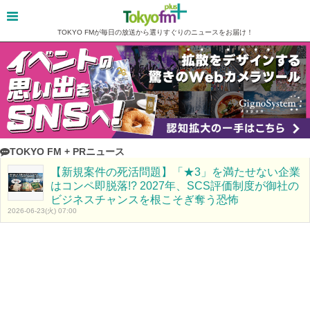
TOKYO FMが毎日の放送から選りすぐりのニュースをお届け！
TOKYO FM + PRニュース
【新規案件の死活問題】「★3」を満たせない企業
はコンペ即脱落!? 2027年、SCS評価制度が御社の
ビジネスチャンスを根こそぎ奪う恐怖
2026-06-23(火) 07:00