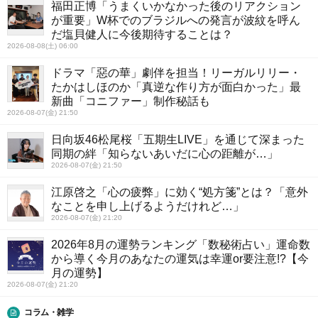
福田正博「うまくいかなかった後のリアクション
が重要」W杯でのブラジルへの発言が波紋を呼ん
だ塩貝健人に今後期待することは？
2026-08-08(土) 06:00
ドラマ「惡の華」劇伴を担当！リーガルリリー・
たかはしほのか「真逆な作り方が面白かった」最
新曲「コニファー」制作秘話も
2026-08-07(金) 21:50
日向坂46松尾桜「五期生LIVE」を通じて深まった
同期の絆「知らないあいだに心の距離が…」
2026-08-07(金) 21:50
江原啓之「心の疲弊」に効く“処方箋”とは？「意外
なことを申し上げるようだけれど…」
2026-08-07(金) 21:20
2026年8月の運勢ランキング「数秘術占い」運命数
から導く今月のあなたの運気は幸運or要注意!?【今
月の運勢】
2026-08-07(金) 21:20
コラム・雑学