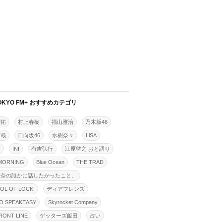
OKYO FM+ おすすめカテゴリ
佳祐
村上春樹
福山雅治
乃木坂46
拓哉
日向坂46
水樹奈々
LiSA
明
INI
有吉弘行
江原啓之 おと語り
MORNING
Blue Ocean
THE TRAD
怜奈の誰かに話したかったこと。
OL OF LOCK!
ディアフレンズ
O SPEAKEASY
Skyrocket Company
ONT LINE
ゲッターズ飯田
占い