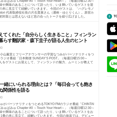
みゅぱみゅ Chapter #0 ～Touch Your Heart～」（毎週日曜12:30～
の趣味や興味のあることについて語ったり、いま輝いているゲストを迎
の本に見立てて紐解いていきます。 今回のゲストは、「ハグレモノ
tori 代表取締役社長の片石貴展さん（通称・ゆとりくん）。原宿カ
T
初対面とは思えないほど息の合ったトークを繰り広げました。
えてくれた「自分らしく生きること」フィンラン
上暮らす翻訳家・森下圭子が語る人生のヒント
00
小山薫堂とフリーアナウンサーの宇賀なつみがパーソナリティをつ
のラジオ番組「日本郵便 SUNDAY’S POST」（毎週日曜15:00～
子さんをゲストにお迎えして、フィンランドの魅力、ムーミンが教えて
30年一緒にいられる理由とは？「毎日会っても飽き
ぬ関係性を語る
00
がパーソナリティをつとめるTOKYO FMのラジオ番組「CHINTAI
みゅぱみゅ Chapter #0 ～Touch Your Heart～」（毎週日曜12:30～
の趣味や興味のあることについて語ったり、いま輝いているゲストをお
1冊の本に見立て、紐解いていきます。 今回の放送では、デビュー