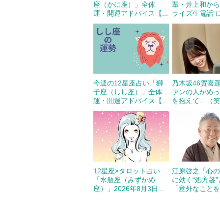
座（かに座）」全体
輩・井上和から
運・開運アドバイス【...
ライズ生電話”に
今週の12星座占い「獅
乃木坂46賀喜
子座（しし座）」全体
ァンの人がめ
運・開運アドバイス【...
を抱えて…（笑）
12星座×タロット占い
江原啓之「心
「水瓶座（みずがめ
に効く“処方箋
座）」2026年8月3日...
「意外なことを申