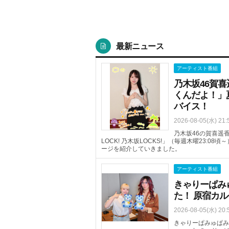
最新ニュース
アーティスト番組
乃木坂46賀
くんだよ！」
バイス！
2026-08-05(水) 21:
乃木坂46の賀喜遥香
LOCK! 乃木坂LOCKS!」（毎週木曜23:
ージを紹介していきました。
アーティスト番組
きゃりーぱみ
た！ 原宿カ
2026-08-05(水) 20:
きゃりーぱみゅぱみゅ