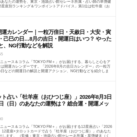
）のあなたの運勢を、東京・池袋占い館セレーネ所属・占い師の草彅健
2星座別ランキング＆ワンポイントアドバイス」第1位は牡牛座（お
月の開運カレンダー｜一粒万倍日・天赦日・大安・寅
・己巳の日…8月の吉日・開運日はいつ？ やった
と、NG行動などを解説
55
ニュース＆コラム「TOKYO FM＋」がお届けする、暮らしと心をア
は開運カレンダーです。「2026年8月の吉日カレンダー」の一粒万
日などの開運日の解説と開運アクション、NG行動などを紹介しま
ット占い「牡羊座（おひつじ座）」2026年8月3日
9日（日）のあなたの運勢は？ 総合運・開運メッ
00
ュース＆コラム「TOKYO FM＋」がお届けする12星座占い「2026
。12星座×タロットカードで占う「牡羊座（おひつじ座）」のあなた
届けします。 （監修：東京・池袋占い館セレーネ所属・草彅健太（く