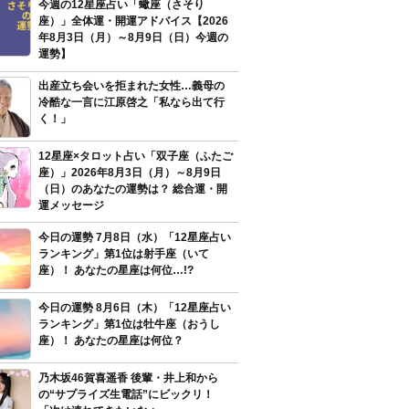
今週の12星座占い「蠍座（さそり
座）」全体運・開運アドバイス【2026
年8月3日（月）～8月9日（日）今週の
運勢】
出産立ち会いを拒まれた女性…義母の
冷酷な一言に江原啓之「私なら出て行
く！」
12星座×タロット占い「双子座（ふたご
座）」2026年8月3日（月）～8月9日
（日）のあなたの運勢は？ 総合運・開
運メッセージ
今日の運勢 7月8日（水）「12星座占い
ランキング」第1位は射手座（いて
座）！ あなたの星座は何位…!?
今日の運勢 8月6日（木）「12星座占い
ランキング」第1位は牡牛座（おうし
座）！ あなたの星座は何位？
乃木坂46賀喜遥香 後輩・井上和から
の“サプライズ生電話”にビックリ！