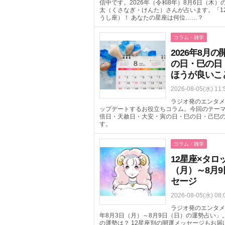
信中です。2026年（令和8年）8月6日（木
太（くさなぎ・けんた）さんが占います。「1
うし座）！ あなたの星座は何位……？
コラム・雑学
2026年8
の日・巳の日
ほうが良いこ
2026-08-05(水) 11:
ラジオ発のエンタメ
ップデートするお役立ちコラム。今回のテーマ
倍日・天赦日・大安・寅の日・巳の日・己巳の
す。
コラム・雑学
12星座×タロ
（月）～8月
セージ
2026-08-05(水) 08:
ラジオ発のエンタメニ
年8月3日（月）～8月9日（日）の運勢占い」
の運勢は？ 12星座別の開運メッセージもお