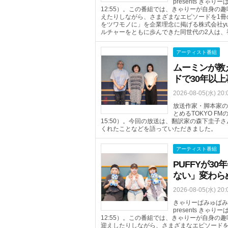
presents きゃりーぱ
12:55）。この番組では、きゃりーが自身
えたりしながら、さまざまなエピソードを1冊
をツワモノに」を企業理念に掲げる株式会社yu
ルチャーをともに歩んできた同世代の2人は、
アーティスト番組
ムーミンが教
ドで30年以
2026-08-05(水) 20:
放送作家・脚本家の
とめるTOKYO FM
15:50）。今回の放送は、翻訳家の森下圭
くれたことなどを語っていただきました。
アーティスト番組
PUFFYが
ない」変わら
2026-08-05(水) 20:
きゃりーぱみゅぱみゅ
presents きゃりーぱ
12:55）。この番組では、きゃりーが自身
迎えしたりしながら、さまざまなエピソードを