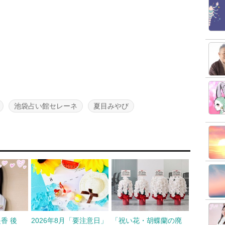
池袋占い館セレーネ
夏目みやび
香 後
2026年8月「要注意日」
「祝い花・胡蝶蘭の廃