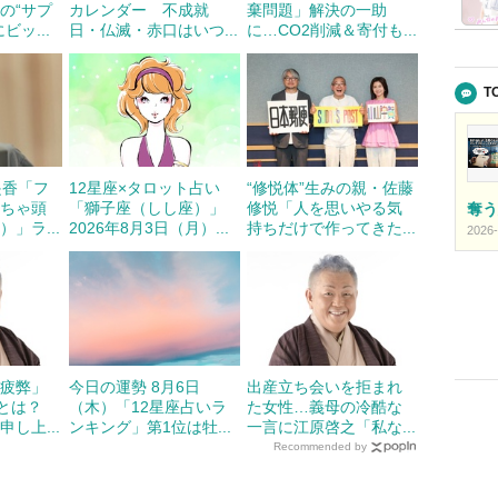
の“サプ
カレンダー 不成就
棄問題」解決の一助
ビッ...
日・仏滅・赤口はいつ...
に…CO2削減＆寄付も...
T
遥香「フ
12星座×タロット占い
“修悦体”生みの親・佐藤
っちゃ頭
「獅子座（しし座）」
修悦「人を思いやる気
奪う
」ラ...
2026年8月3日（月）...
持ちだけで作ってきた...
2026-
の疲弊」
今日の運勢 8月6日
出産立ち会いを拒まれ
”とは？
（木）「12星座占いラ
た女性…義母の冷酷な
し上...
ンキング」第1位は牡...
一言に江原啓之「私な...
Recommended by