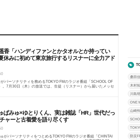
喜遥香「ハンディファンとかタオルとか持ってい
夏休みに初めて東京旅行するリスナーに全力アド
T
50
桑田
がパーソナリティを務めるTOKYO FMのラジオ番組「SCHOOL OF
木村
08頃～）。7月30日（木）の放送では、生徒（リスナー）から届いたメッセ
川島
ONE 
山崎
ゅぱみゅ×ゆとりくん、実は雑誌「HR」世代だっ
ルチャーと古着愛を語り尽くす
SCHO
TOKY
50
がパーソナリティをつとめるTOKYO FMのラジオ番組「CHINTAI
防災FR