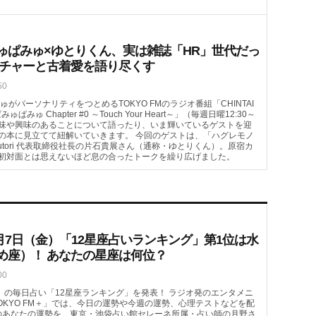
ゅぱみゅ×ゆとりくん、実は雑誌「HR」世代だっ
ルチャーと古着愛を語り尽くす
50
がパーソナリティをつとめるTOKYO FMのラジオ番組「CHINTAI
みゅぱみゅ Chapter #0 ～Touch Your Heart～」（毎週日曜12:30～
の趣味や興味のあることについて語ったり、いま輝いているゲストを迎
の本に見立てて紐解いていきます。 今回のゲストは、「ハグレモノ
tori 代表取締役社長の片石貴展さん（通称・ゆとりくん）。原宿カ
初対面とは思えないほど息の合ったトークを繰り広げました。
月7日（金）「12星座占いランキング」第1位は水
め座）！ あなたの星座は何位？
00
（金）の毎日占い「12星座ランキング」を発表！ ラジオ発のエンタメニ
OKYO FM＋」では、今日の運勢や今週の運勢、心理テストなどを配
）のあなたの運勢を、東京・池袋占い館セレーネ所属・占い師の月野さ