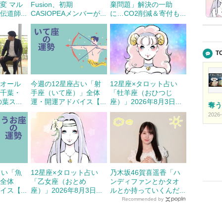
変 マル
Fusion、初期
棄問題」解決の一助
道師...
CASIOPEAメンバーが...
に…CO2削減＆寄付も...
T
・オール
今週の12星座占い「射
12星座×タロット占い
が千葉・
手座（いて座）」全体
「牡羊座（おひつじ
葉ス...
運・開運アドバイス【...
座）」2026年8月3日...
奪う
2026-
占い「魚
12星座×タロット占い
乃木坂46賀喜遥香「ハ
」全体
「乙女座（おとめ
ンディファンとかタオ
ス【...
座）」2026年8月3日...
ルとか持っていくんだ...
Recommended by