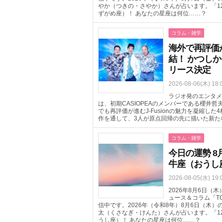
やか（つきの・さやか）さんが占います。「1
ずがめ座）！ あなたの星座は何位……？
コラム・雑学
海外で再評価が進
結！ かつしか
リース決定
2026-08-06(木) 18:
ラジオ発のエンタメ
は、初期CASIOPEAのメンバーである櫻井
でも再評価が進むJ-Fusionの魅力を凝縮した
作を通して、3人が原点回帰の先に描いた新た
コラム・雑学
今日の運勢 8
牛座（おうし
2026-08-05(水) 19:
2026年8月6日
ュース＆コラム「T
信中です。2026年（令和8年）8月6日（木
太（くさなぎ・けんた）さんが占います。「1
うし座）！ あなたの星座は何位……？