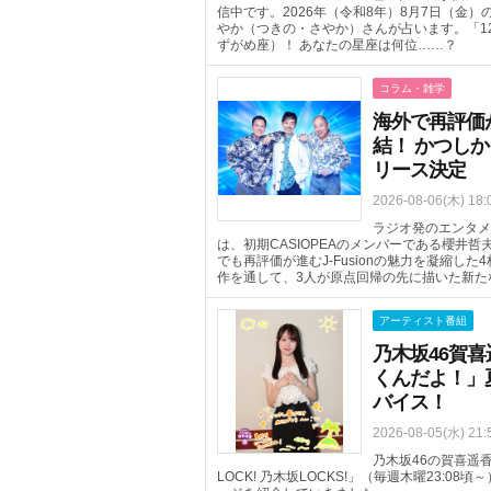
信中です。2026年（令和8年）8月7日（金
やか（つきの・さやか）さんが占います。「1
ずがめ座）！ あなたの星座は何位……？
コラム・雑学
海外で再評価が進
結！ かつしか
リース決定
2026-08-06(木) 18:
ラジオ発のエンタメ
は、初期CASIOPEAのメンバーである櫻井
でも再評価が進むJ-Fusionの魅力を凝縮した
作を通して、3人が原点回帰の先に描いた新た
アーティスト番組
乃木坂46賀
くんだよ！」
バイス！
2026-08-05(水) 21:
乃木坂46の賀喜遥香
LOCK! 乃木坂LOCKS!」（毎週木曜23: