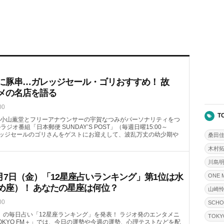
に豚串…ガレッジセール・ゴリおすすめ！ 故
メの名店を語る
00
T
小山薫堂とフリーアナウンサーの宇賀なつみがパーソナリティをつ
のラジオ番組「日本郵便 SUNDAY’S POST」（毎週日曜15:00～
ガレッジセールのゴリさんをゲストにお迎えして、波乱万丈の幼少期や
桑田
木村
川島
月7日（金）「12星座占いランキング」第1位は水
ONE 
め座）！ あなたの星座は何位？
山崎
00
SCHO
（金）の毎日占い「12星座ランキング」を発表！ ラジオ発のエンタメニ
TOKY
OKYO FM＋」では、今日の運勢や今週の運勢、心理テストなどを配