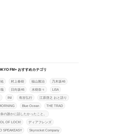
OKYO FM+ おすすめカテゴリ
佳祐
村上春樹
福山雅治
乃木坂46
拓哉
日向坂46
水樹奈々
LiSA
明
INI
有吉弘行
江原啓之 おと語り
MORNING
Blue Ocean
THE TRAD
怜奈の誰かに話したかったこと。
OL OF LOCK!
ディアフレンズ
O SPEAKEASY
Skyrocket Company