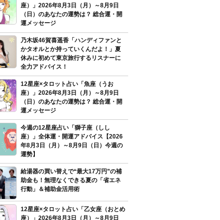
座）」2026年8月3日（月）～8月9日
（日）のあなたの運勢は？ 総合運・開
運メッセージ
乃木坂46賀喜遥香「ハンディファンと
かタオルとか持っていくんだよ！」夏
休みに初めて東京旅行するリスナーに
全力アドバイス！
12星座×タロット占い「魚座（うお
座）」2026年8月3日（月）～8月9日
（日）のあなたの運勢は？ 総合運・開
運メッセージ
今週の12星座占い「獅子座（しし
座）」全体運・開運アドバイス【2026
年8月3日（月）～8月9日（日）今週の
運勢】
給湯器の買い替えで“最大17万円”の補
助金も！無理なくできる夏の「省エネ
行動」＆補助金活用術
12星座×タロット占い「乙女座（おとめ
座）」2026年8月3日（月）～8月9日