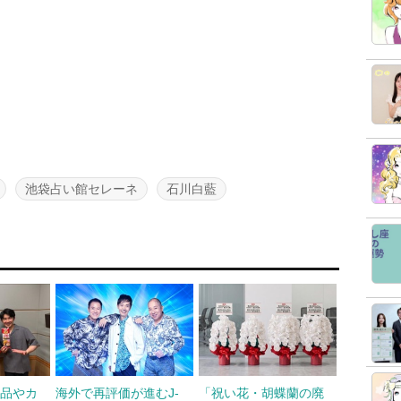
池袋占い館セレーネ
石川白藍
食品やカ
海外で再評価が進むJ-
「祝い花・胡蝶蘭の廃