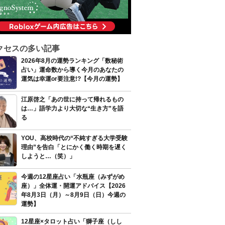
クセスの多い記事
2026年8月の運勢ランキング「数秘術
占い」運命数から導く今月のあなたの
運気は幸運or要注意!?【今月の運勢】
江原啓之「あの世に持って帰れるもの
は…」語学力より大切な“生き方”を語
る
YOU、高校時代の“不純すぎる大学受験
理由”を告白「とにかく働く時期を遅く
しようと…（笑）」
今週の12星座占い「水瓶座（みずがめ
座）」全体運・開運アドバイス【2026
年8月3日（月）～8月9日（日）今週の
運勢】
12星座×タロット占い「獅子座（しし