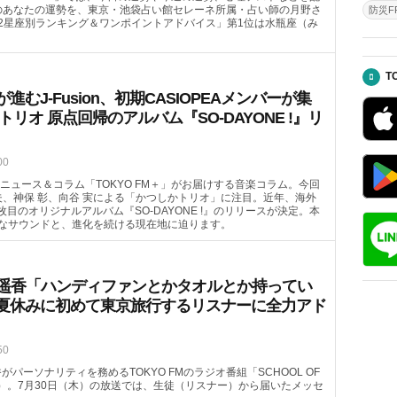
）のあなたの運勢を、東京・池袋占い館セレーネ所属・占い師の月野さ
防災FR
2星座別ランキング＆ワンポイントアドバイス」第1位は水瓶座（み
T
むJ-Fusion、初期CASIOPEAメンバーが集
トリオ 原点回帰のアルバム『SO-DAYONE !』リ
00
ニュース＆コラム「TOKYO FM＋」がお届けする音楽コラム。今回
哲夫、神保 彰、向谷 実による「かつしかトリオ」に注目。近年、海外
4枚目のオリジナルアルバム『SO-DAYONE !』のリリースが決定。本
なサウンドと、進化を続ける現在地に迫ります。
喜遥香「ハンディファンとかタオルとか持ってい
夏休みに初めて東京旅行するリスナーに全力アド
50
がパーソナリティを務めるTOKYO FMのラジオ番組「SCHOOL OF
08頃～）。7月30日（木）の放送では、生徒（リスナー）から届いたメッセ