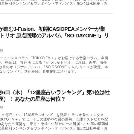
2星座別ランキング＆ワンポイントアドバイス」第1位は水瓶座（み
むJ-Fusion、初期CASIOPEAメンバーが集
トリオ 原点回帰のアルバム『SO-DAYONE !』リ
00
ニュース＆コラム「TOKYO FM＋」がお届けする音楽コラム。今回
哲夫、神保 彰、向谷 実による「かつしかトリオ」に注目。近年、海外
4枚目のオリジナルアルバム『SO-DAYONE !』のリリースが決定。本
なサウンドと、進化を続ける現在地に迫ります。
月6日（木）「12星座占いランキング」第1位は牡
座）！ あなたの星座は何位？
00
（木）の毎日占い「12星座ランキング」を発表！ ラジオ発のエンタメニ
OKYO FM＋」では、今日の運勢や今週の運勢、心理テストなどを配
）のあなたの運勢を、東京・池袋占い館セレーネ所属・占い師の草彅健
2星座別ランキング＆ワンポイントアドバイス」第1位は牡牛座（お