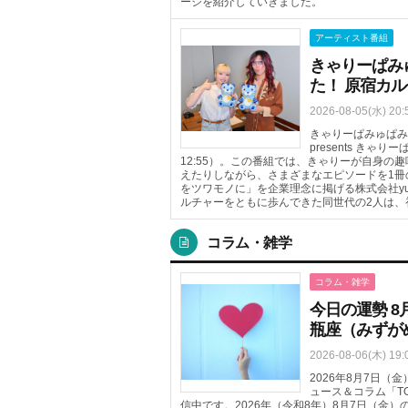
ージを紹介していきました。
アーティスト番組
きゃりーぱみ
た！ 原宿カ
2026-08-05(水) 20:
きゃりーぱみゅぱみゅ
presents きゃりーぱ
12:55）。この番組では、きゃりーが自身
えたりしながら、さまざまなエピソードを1冊
をツワモノに」を企業理念に掲げる株式会社yu
ルチャーをともに歩んできた同世代の2人は、
コラム・雑学
コラム・雑学
今日の運勢 8
瓶座（みずが
2026-08-06(木) 19:
2026年8月7日
ュース＆コラム「T
信中です。2026年（令和8年）8月7日（金