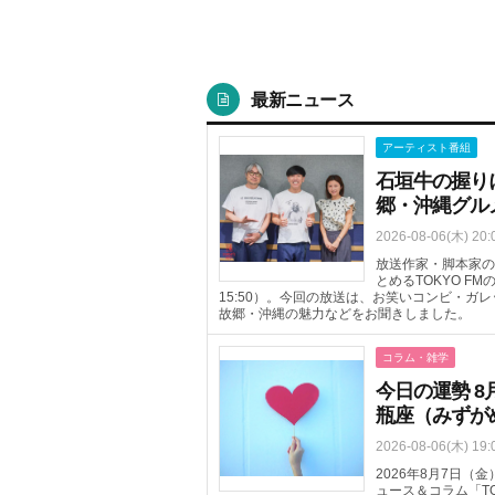
最新ニュース
アーティスト番組
石垣牛の握り
郷・沖縄グル
2026-08-06(木) 20:
放送作家・脚本家の
とめるTOKYO FM
15:50）。今回の放送は、お笑いコンビ・
故郷・沖縄の魅力などをお聞きしました。
コラム・雑学
今日の運勢 8
瓶座（みずが
2026-08-06(木) 19:
2026年8月7日
ュース＆コラム「T