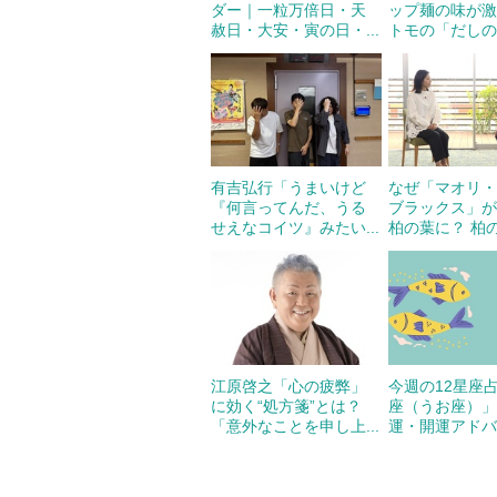
ダー｜一粒万倍日・天
ップ麺の味が激
赦日・大安・寅の日・...
トモの「だしの伝
有吉弘行「うまいけど
なぜ「マオリ
『何言ってんだ、うる
ブラックス」
せえなコイツ』みたい...
柏の葉に？ 柏の
江原啓之「心の疲弊」
今週の12星座
に効く“処方箋”とは？
座（うお座）
「意外なことを申し上...
運・開運アドバイ