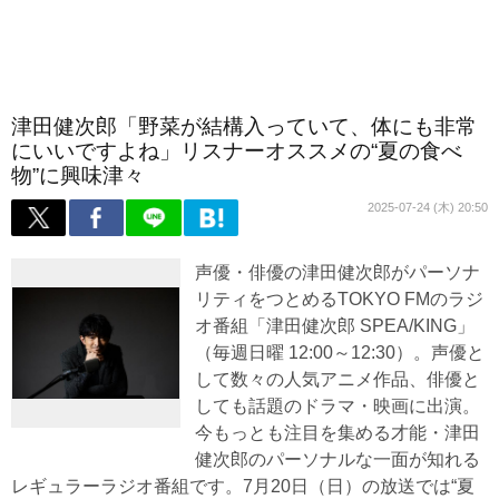
津田健次郎「野菜が結構入っていて、体にも非常
にいいですよね」リスナーオススメの“夏の食べ
物”に興味津々
2025-07-24 (木) 20:50
声優・俳優の津田健次郎がパーソナ
リティをつとめるTOKYO FMのラジ
オ番組「津田健次郎 SPEA/KING」
（毎週日曜 12:00～12:30）。声優と
して数々の人気アニメ作品、俳優と
しても話題のドラマ・映画に出演。
今もっとも注目を集める才能・津田
健次郎のパーソナルな一面が知れる
レギュラーラジオ番組です。7月20日（日）の放送では“夏