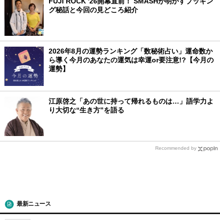
FUJI ROCK '26開幕直前！ SMASHが明かすブッキン
グ秘話と今回の見どころ紹介
2026年8月の運勢ランキング「数秘術占い」運命数か
ら導く今月のあなたの運気は幸運or要注意!?【今月の
運勢】
江原啓之「あの世に持って帰れるものは…」語学力よ
り大切な“生き方”を語る
Recommended by
最新ニュース