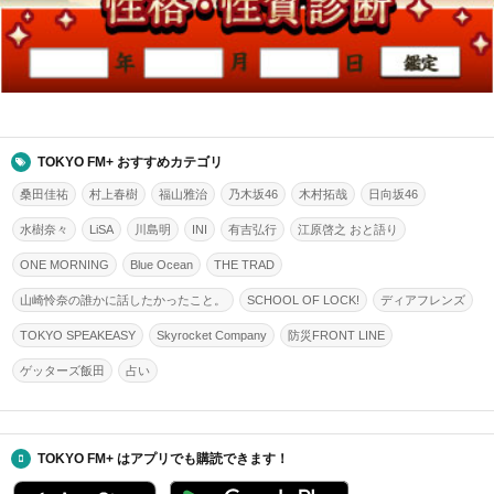
TOKYO FM+ おすすめカテゴリ
桑田佳祐
村上春樹
福山雅治
乃木坂46
木村拓哉
日向坂46
水樹奈々
LiSA
川島明
INI
有吉弘行
江原啓之 おと語り
ONE MORNING
Blue Ocean
THE TRAD
山崎怜奈の誰かに話したかったこと。
SCHOOL OF LOCK!
ディアフレンズ
TOKYO SPEAKEASY
Skyrocket Company
防災FRONT LINE
ゲッターズ飯田
占い
TOKYO FM+ はアプリでも購読できます！