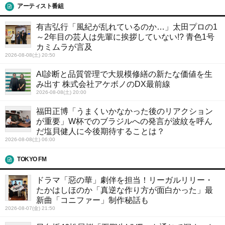
アーティスト番組
有吉弘行「風紀が乱れているのか…」太田プロの1
～2年目の芸人は先輩に挨拶していない!? 青色1号
カミムラが言及
2026-08-08(土) 20:50
AI診断と品質管理で大規模修繕の新たな価値を生
み出す 株式会社アケボノのDX最前線
2026-08-08(土) 20:00
福田正博「うまくいかなかった後のリアクション
が重要」W杯でのブラジルへの発言が波紋を呼ん
だ塩貝健人に今後期待することは？
2026-08-08(土) 06:00
TOKYO FM
ドラマ「惡の華」劇伴を担当！リーガルリリー・
たかはしほのか「真逆な作り方が面白かった」最
新曲「コニファー」制作秘話も
2026-08-07(金) 21:50