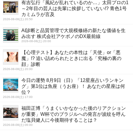
有吉弘行「風紀が乱れているのか…」太田プロの1
～2年目の芸人は先輩に挨拶していない!? 青色1号
カミムラが言及
2026-08-08(土) 20:50
AI診断と品質管理で大規模修繕の新たな価値を生
み出す 株式会社アケボノのDX最前線
2026-08-08(土) 20:00
【心理テスト】あなたの本性は「天使」or「悪
魔」!? 追い詰められたときに出る「究極の裏の
顔」診断
2026-08-08(土) 20:00
今日の運勢 8月9日（日）「12星座占いランキン
グ」第1位は魚座（うお座）！ あなたの星座は何
位？
2026-08-08(土) 17:00
福田正博「うまくいかなかった後のリアクション
が重要」W杯でのブラジルへの発言が波紋を呼ん
だ塩貝健人に今後期待することは？
2026-08-08(土) 06:00