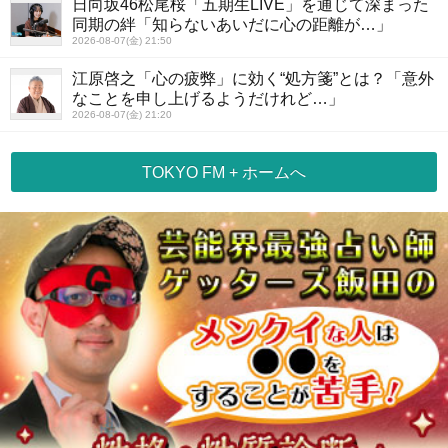
日向坂46松尾桜「五期生LIVE」を通じて深まった
同期の絆「知らないあいだに心の距離が…」
2026-08-07(金) 21:50
江原啓之「心の疲弊」に効く“処方箋”とは？「意外
なことを申し上げるようだけれど…」
2026-08-07(金) 21:20
TOKYO FM + ホームへ