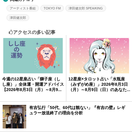
アーティスト番組
TOKYO FM
津田健次郎 SPEA/KING
津田健次郎
アクセスの多い記事
今週の12星座占い「獅子座（し
12星座×タロット占い「水瓶座
し座）」全体運・開運アドバイス
（みずがめ座）」2026年8月3日
【2026年8月3日（月）～8月9...
（月）～8月9日（日）のあなた...
有吉弘行「50代、60代は観ない」『有吉の壁』レギ
ュラー放送終了の理由を分析